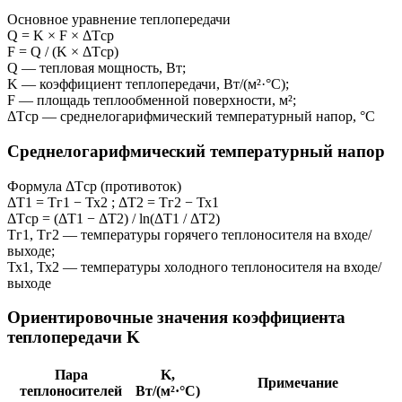
Основное уравнение теплопередачи
Q = K × F × ΔTср
F = Q / (K × ΔTср)
Q — тепловая мощность, Вт;
K — коэффициент теплопередачи, Вт/(м²·°C);
F — площадь теплообменной поверхности, м²;
ΔTср — среднелогарифмический температурный напор, °C
Среднелогарифмический температурный напор
Формула ΔTср (противоток)
ΔT1 = Tг1 − Тх2 ; ΔT2 = Tг2 − Тх1
ΔTср = (ΔT1 − ΔT2) / ln(ΔT1 / ΔT2)
Tг1, Tг2 — температуры горячего теплоносителя на входе/
выходе;
Тх1, Тх2 — температуры холодного теплоносителя на входе/
выходе
Ориентировочные значения коэффициента
теплопередачи K
Пара
K,
Примечание
теплоносителей
Вт/(м²·°C)