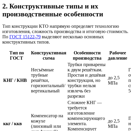
2. Конструктивные типы и их
производственные особенности
Тип конструкции КТО напрямую определяет технологию
изготовления, сложность производства и итоговую стоимость.
По
ГОСТ 15122-79
выделяют несколько основных
конструктивных типов.
Тип по
Конструктивная
Особенности
Рабочее
ГОСТ
схема
производства
давление
Трубки приварены
Несъёмные
к двум решёткам.
Г
трубные
Простая и дешёвая
о
до 2,5
КНГ / КНВ
решётки,
конструкция, но
МПа
горизонтальный/
трубки нельзя
с
вертикальный
извлечь без
5
разрезки
Сложнее КНГ —
требуется
изготовление
Компенсатор на
компенсирующего
П
кожухе
до 2,5
ккг / ккв
элемента.
н
(линзовый или
МПа
Компенсирует
г