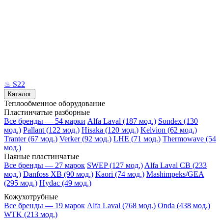
♨
S22
Каталог
Теплообменное оборудование
Пластинчатые разборные
Все бренды — 54 марки
Alfa Laval (187 мод.)
Sondex (130
мод.)
Pallant (122 мод.)
Hisaka (120 мод.)
Kelvion (62 мод.)
Tranter (67 мод.)
Verker (92 мод.)
LHE (71 мод.)
Thermowave (54
мод.)
Паяные пластинчатые
Все бренды — 27 марок
SWEP (127 мод.)
Alfa Laval CB (233
мод.)
Danfoss XB (90 мод.)
Kaori (74 мод.)
Mashimpeks/GEA
(295 мод.)
Hydac (49 мод.)
Кожухотрубные
Все бренды — 19 марок
Alfa Laval (768 мод.)
Onda (438 мод.)
WTK (213 мод.)