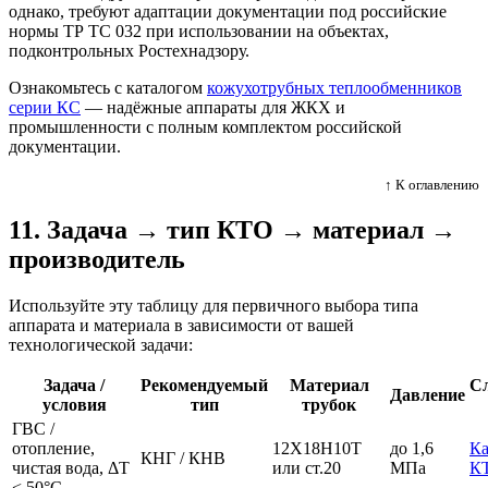
однако, требуют адаптации документации под российские
нормы ТР ТС 032 при использовании на объектах,
подконтрольных Ростехнадзору.
Ознакомьтесь с каталогом
кожухотрубных теплообменников
серии КС
— надёжные аппараты для ЖКХ и
промышленности с полным комплектом российской
документации.
↑ К оглавлению
11. Задача → тип КТО → материал →
производитель
Используйте эту таблицу для первичного выбора типа
аппарата и материала в зависимости от вашей
технологической задачи:
Задача /
Рекомендуемый
Материал
С
Давление
условия
тип
трубок
ГВС /
отопление,
12Х18Н10Т
до 1,6
Ка
КНГ / КНВ
чистая вода, ΔT
или ст.20
МПа
К
< 50°C