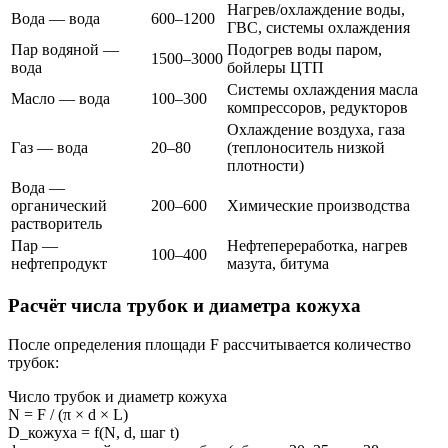
Нагрев/охлаждение воды,
Вода — вода
600–1200
ГВС, системы охлаждения
Пар водяной —
Подогрев воды паром,
1500–3000
вода
бойлеры ЦТП
Системы охлаждения масла
Масло — вода
100–300
компрессоров, редукторов
Охлаждение воздуха, газа
Газ — вода
20–80
(теплоноситель низкой
плотности)
Вода —
органический
200–600
Химические производства
растворитель
Пар —
Нефтепереработка, нагрев
100–400
нефтепродукт
мазута, битума
Расчёт числа трубок и диаметра кожуха
После определения площади F рассчитывается количество
трубок:
Число трубок и диаметр кожуха
N = F / (π × d × L)
D_кожуха = f(N, d, шаг t)