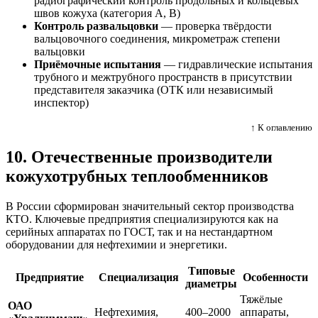
радиографический контроль продольных и кольцевых
швов кожуха (категория А, В)
Контроль развальцовки
— проверка твёрдости
вальцовочного соединения, микрометраж степени
вальцовки
Приёмочные испытания
— гидравлические испытания
трубного и межтрубного пространств в присутствии
представителя заказчика (ОТК или независимый
инспектор)
↑ К оглавлению
10. Отечественные производители
кожухотрубных теплообменников
В России сформирован значительный сектор производства
КТО. Ключевые предприятия специализируются как на
серийных аппаратах по ГОСТ, так и на нестандартном
оборудовании для нефтехимии и энергетики.
Типовые
Предприятие
Специализация
Особенности
диаметры
Тяжёлые
ОАО
Нефтехимия,
400–2000
аппараты,