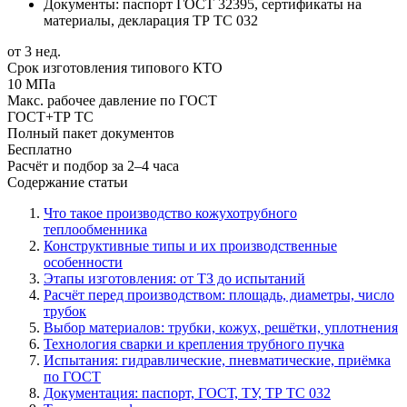
Документы: паспорт ГОСТ 32395, сертификаты на
материалы, декларация ТР ТС 032
от 3 нед.
Срок изготовления типового КТО
10 МПа
Макс. рабочее давление по ГОСТ
ГОСТ+ТР ТС
Полный пакет документов
Бесплатно
Расчёт и подбор за 2–4 часа
Содержание статьи
Что такое производство кожухотрубного
теплообменника
Конструктивные типы и их производственные
особенности
Этапы изготовления: от ТЗ до испытаний
Расчёт перед производством: площадь, диаметры, число
трубок
Выбор материалов: трубки, кожух, решётки, уплотнения
Технология сварки и крепления трубного пучка
Испытания: гидравлические, пневматические, приёмка
по ГОСТ
Документация: паспорт, ГОСТ, ТУ, ТР ТС 032