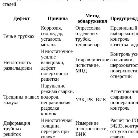
сталей.
Метод
Дефект
Причина
Предупрежд
обнаружения
Коррозия,
Опрессовка
Правильный
гидроудар,
отдельных
выбор матер
Течь в трубках
усталость
трубок,
контроль
металла
тепловизор
качества вод
Недостаточное
Контроль ус
усилие
Гидравлическое
вальцовки,
Неплотность
вальцовки,
испытание,
шероховатос
развальцовки
дефект
МПД
поверхности
поверхности
отверстий
решётки
Нарушение
режима сварки,
Аттестованн
Трещины в швах
водород,
сварщики,
УЗК, РК, ВИК
кожуха
неправильная
пооперацио
разделка
контроль
кромок
Недостаточная
Расчёт по Г
Деформация
Измерение
толщина,
34233, контр
трубных
плоскостности,
перегрев при
отпуска посл
решёток
ВИК
сварке
сварки