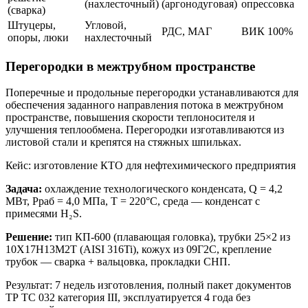
(нахлесточный)
(аргонодуговая)
опрессовка
(сварка)
Штуцеры,
Угловой,
РДС, МАГ
ВИК 100%
опоры, люки
нахлесточный
Перегородки в межтрубном пространстве
Поперечные и продольные перегородки устанавливаются для
обеспечения заданного направления потока в межтрубном
пространстве, повышения скорости теплоносителя и
улучшения теплообмена. Перегородки изготавливаются из
листовой стали и крепятся на стяжных шпильках.
Кейс: изготовление КТО для нефтехимического предприятия
Задача:
охлаждение технологического конденсата, Q = 4,2
МВт, Рраб = 4,0 МПа, Т = 220°C, среда — конденсат с
примесями H₂S.
Решение:
тип КП-600 (плавающая головка), трубки 25×2 из
10Х17Н13М2Т (AISI 316Ti), кожух из 09Г2С, крепление
трубок — сварка + вальцовка, прокладки СНП.
Результат: 7 недель изготовления, полный пакет документов
ТР ТС 032 категория III, эксплуатируется 4 года без