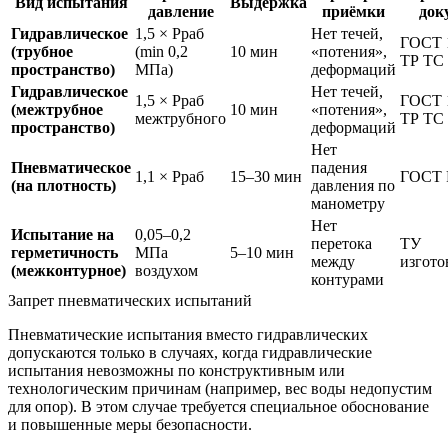
Вид испытания
Выдержка
давление
приёмки
док
Гидравлическое
1,5 × Рраб
Нет течей,
ГОСТ 
(трубное
(min 0,2
10 мин
«потения»,
ТР ТС 
пространство)
МПа)
деформаций
Гидравлическое
Нет течей,
1,5 × Рраб
ГОСТ 
(межтрубное
10 мин
«потения»,
межтрубного
ТР ТС 
пространство)
деформаций
Нет
Пневматическое
падения
1,1 × Рраб
15–30 мин
ГОСТ 
(на плотность)
давления по
манометру
Нет
Испытание на
0,05–0,2
перетока
ТУ
герметичность
МПа
5–10 мин
между
изгото
(межконтурное)
воздухом
контурами
Запрет пневматических испытаний
Пневматические испытания вместо гидравлических
допускаются только в случаях, когда гидравлические
испытания невозможны по конструктивным или
технологическим причинам (например, вес воды недопустим
для опор). В этом случае требуется специальное обоснование
и повышенные меры безопасности.