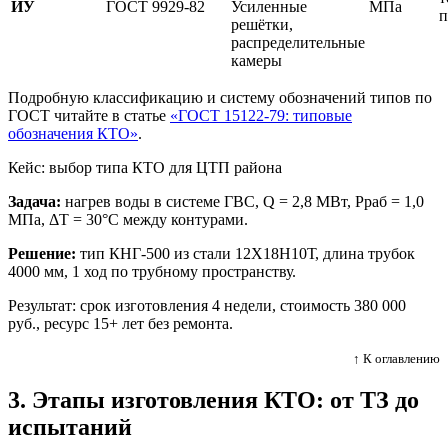
ИУ
ГОСТ 9929-82
Усиленные
МПа
п
решётки,
распределительные
камеры
Подробную классификацию и систему обозначений типов по
ГОСТ читайте в статье
«ГОСТ 15122-79: типовые
обозначения КТО»
.
Кейс: выбор типа КТО для ЦТП района
Задача:
нагрев воды в системе ГВС, Q = 2,8 МВт, Рраб = 1,0
МПа, ΔT = 30°C между контурами.
Решение:
тип КНГ-500 из стали 12Х18Н10Т, длина трубок
4000 мм, 1 ход по трубному пространству.
Результат: срок изготовления 4 недели, стоимость 380 000
руб., ресурс 15+ лет без ремонта.
↑ К оглавлению
3. Этапы изготовления КТО: от ТЗ до
испытаний