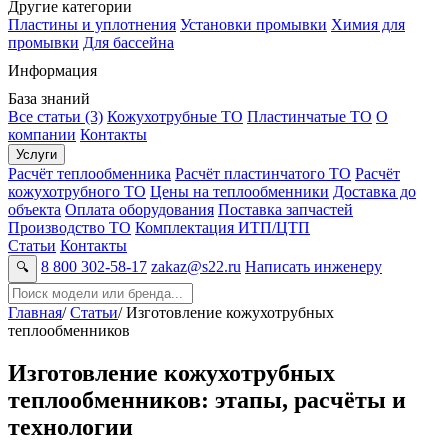
Другие категории
Пластины и уплотнения
Установки промывки
Химия для
промывки
Для бассейна
Информация
База знаний
Все статьи (3)
Кожухотрубные ТО
Пластинчатые ТО
О
компании
Контакты
Услуги
Расчёт теплообменника
Расчёт пластинчатого ТО
Расчёт
кожухотрубного ТО
Цены на теплообменники
Доставка до
объекта
Оплата оборудования
Поставка запчастей
Производство ТО
Комплектация ИТП/ЦТП
Статьи
Контакты
8 800 302-58-17
zakaz@s22.ru
Написать инженеру
🔍
Главная
/
Статьи
/
Изготовление кожухотрубных
теплообменников
Изготовление кожухотрубных
теплообменников: этапы, расчёты и
технологии