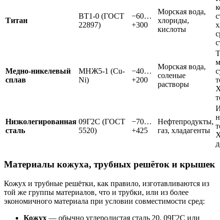
к
Морская вода,
ВТ1-0 (ГОСТ
−60…
с
Титан
хлориды,
22897)
+300
х
кислоты
с
с
Т
м
Морская вода,
Медно-никелевый
МНЖ5-1 (Cu-
−40…
с
соленые
сплав
Ni)
+200
т
растворы
Х
т
И
н
Низколегированная
09Г2С (ГОСТ
−70…
Нефтепродукты,
т
сталь
5520)
+425
газ, хладагенты
Х
д
Материалы кожуха, трубных решёток и крышек
Кожух и трубные решётки, как правило, изготавливаются из
той же группы материалов, что и трубки, или из более
экономичного материала при условии совместимости сред:
Кожух
— обычно углеродистая сталь 20, 09Г2С или