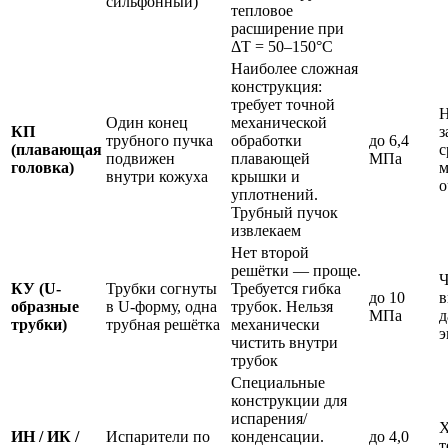
сильфонный)
тепловое
расширение при
ΔT = 50–150°C
Наиболее сложная
конструкция:
требует точной
Н
Один конец
механической
КП
з
трубного пучка
обработки
до 6,4
(плавающая
с
подвижен
плавающей
МПа
головка)
м
внутри кожуха
крышки и
о
уплотнений.
Трубный пучок
извлекаем
Нет второй
решётки — проще.
Ч
КУ (U-
Трубки согнуты
Требуется гибка
до 10
в
образные
в U-форму, одна
трубок. Нельзя
МПа
д
трубки)
трубная решётка
механически
э
чистить внутри
трубок
Специальные
конструкции для
испарения/
Х
ИН / ИК /
Испарители по
конденсации.
до 4,0
т