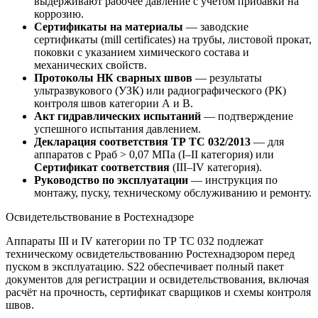
выдерживают рабочее давление с учётом прибавки на
коррозию.
Сертификаты на материалы
— заводские
сертификаты (mill certificates) на трубы, листовой прокат,
поковки с указанием химического состава и
механических свойств.
Протоколы НК сварных швов
— результаты
ультразвукового (УЗК) или радиографического (РК)
контроля швов категории А и В.
Акт гидравлических испытаний
— подтверждение
успешного испытания давлением.
Декларация соответствия ТР ТС 032/2013
— для
аппаратов с Рраб > 0,07 МПа (I–II категория) или
Сертификат соответствия
(III–IV категория).
Руководство по эксплуатации
— инструкция по
монтажу, пуску, техническому обслуживанию и ремонту.
Освидетельствование в Ростехнадзоре
Аппараты III и IV категории по ТР ТС 032 подлежат
техническому освидетельствованию Ростехнадзором перед
пуском в эксплуатацию. S22 обеспечивает полный пакет
документов для регистрации и освидетельствования, включая
расчёт на прочность, сертификат сварщиков и схемы контроля
швов.