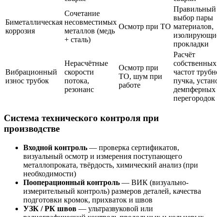
Правильный
Сочетание
выбор пары
Биметаллическая
несовместимых
Осмотр при ТО
материалов,
коррозия
металлов (медь
изолирующи
+ сталь)
прокладки
Расчёт
Нерасчётные
собственных
Осмотр при
Вибрационный
скорости
частот трубн
ТО, шум при
износ трубок
потока,
пучка, устан
работе
резонанс
демпферных
перегородок
Система технического контроля при
производстве
Входной контроль
— проверка сертификатов,
визуальный осмотр и измерения поступающего
металлопроката, твёрдость, химический анализ (при
необходимости)
Пооперационный контроль
— ВИК (визуально-
измерительный контроль) размеров деталей, качества
подготовки кромок, прихваток и швов
УЗК / РК швов
— ультразвуковой или