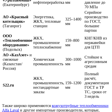
«Уралхиммаш»
нефтепереработка
мм
давление до
(Екатеринбург)
70 МПа
Серийное
АО «Красный
Энергетика,
производство
325–1400
котельщик»
ЖКХ, тепловые
по ГОСТ,
мм
(Таганрог)
станции
большие
партии
ООО
ЖКХ,
КНГ/КНВ из
«Теплообменное
159–800
промышленное
нержавейки
оборудование»
мм
теплоснабжение
для ЦТП
(Подольск)
АО «КазАзот»
и
Стойкие к
смежные
Химическая
300–1000
агрессивным
(Казахстан/
промышленность
мм
средам
Россия)
Полный
ЖКХ,
расчёт,
промышленность,
159–1200
документация
S22.ru
нестандартные
мм
ГОСТ и ТР
заказы
ТС, сроки от
3 недель
Также широко применяются
кожухотрубные теплообменники
Alfa Laval
и другие импортные производители, которые,