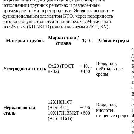
исполнении) трубных решётках и разделённых
промежуточными перегородками. Является основным
функциональным элементом КТО, через поверхность
которого осуществляется теплопередача. Может быть
несъёмным (КНГ/КНВ) или извлекаемым (КП, КУ).
Марка стали /
Материал трубок
Т, °C
Рабочие среды
сплава
д
м
Вода, пар,
Ст.20 (ГОСТ
−40…
К
Углеродистая сталь
нейтральные
8732)
+450
з
среды
н
а
с
В
к
12Х18Н10Т
Вода, пар,
с
Нержавеющая
(AISI 321),
−196…
кислоты,
П
сталь
10Х17Н13М2Т
+600
пищевые среды
Ж
(AISI 316Ti)
х
п
И