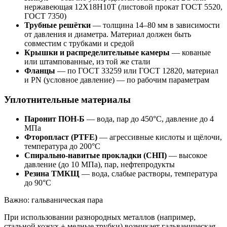
нержавеющая 12Х18Н10Т (листовой прокат ГОСТ 5520,
ГОСТ 7350)
Трубные решётки
— толщина 14–80 мм в зависимости
от давления и диаметра. Материал должен быть
совместим с трубками и средой
Крышки и распределительные камеры
— кованые
или штампованные, из той же стали
Фланцы
— по ГОСТ 33259 или ГОСТ 12820, материал
и PN (условное давление) — по рабочим параметрам
Уплотнительные материалы
Паронит ПОН-Б
— вода, пар до 450°C, давление до 4
МПа
Фторопласт (PTFE)
— агрессивные кислоты и щёлочи,
температура до 200°C
Спирально-навитые прокладки (СНП)
— высокое
давление (до 10 МПа), пар, нефтепродукты
Резина ТМКЩ
— вода, слабые растворы, температура
до 90°C
Важно: гальваническая пара
При использовании разнородных металлов (например,
стальной кожух + медные трубки) возникает гальваническая