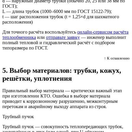
d — наружный диаметр трубки (обычно 20, 25 или 38 мм по
ГОСТ);
L — длина трубок (1000–6000 мм по ГОСТ 15122-79);
t — шаг расположения трубок (t = 1,25×d для шахматного
расположения)
Для точного расчёта воспользуйтесь
онлайн-сервисом расчёта
теплообменника
или
отправьте заявку
— инженер выполнит
полный тепловой и гидравлический расчёт с подбором
типоразмера по ГОСТ.
↑ К оглавлению
5. Выбор материалов: трубки, кожух,
решётки, уплотнения
Правильный выбор материала — критически важный этап
при изготовлении КТО. Ошибка в выборе материала
приводит к коррозионному разрушению, межконтурным
перетокам и аварийному выходу аппарата из строя.
Трубный пучок
Трубный пучок — совокупность теплопередающих трубок,
закреплённых в двух (или одной, при U-образном