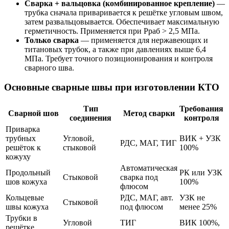
Сварка + вальцовка (комбинированное крепление)
—
трубка сначала приваривается к решётке угловым швом,
затем развальцовывается. Обеспечивает максимальную
герметичность. Применяется при Рраб > 2,5 МПа.
Только сварка
— применяется для нержавеющих и
титановых трубок, а также при давлениях выше 6,4
МПа. Требует точного позиционирования и контроля
сварного шва.
Основные сварные швы при изготовлении КТО
Тип
Требования
Сварной шов
Метод сварки
соединения
контроля
Приварка
трубных
Угловой,
ВИК + УЗК
РДС, МАГ, ТИГ
решёток к
стыковой
100%
кожуху
Автоматическая
Продольный
РК или УЗК
Стыковой
сварка под
шов кожуха
100%
флюсом
Кольцевые
РДС, МАГ, авт.
УЗК не
Стыковой
швы кожуха
под флюсом
менее 25%
Трубки в
Угловой
ТИГ
ВИК 100%,
решётке