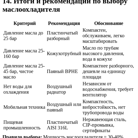
14. Итоги и рекомендации по выбору
маслоохладителя
Критерий
Рекомендация
Обоснование
Компактен,
Давление масла до
Пластинчатый
обслуживаем, легко
25 бар
разборный
масштабировать
Масло по трубам
Давление масла 25-
Кожухотрубный
высокого давления,
160 бар
вода в кожухе
Давление масла 25-
Компактнее разборного,
45 бар, чистое
Паяный BPHE
дешевле на единицу
масло
площади
Независим от
Нет воды для
Воздушный
водоснабжения, требует
охлаждения
радиатор
вентилятор
Компактность,
Воздушный или
Мобильная техника
вибростойкость, нет
паяный
трубопровода воды
Нержавеющая сталь,
Пищевая
Пластинчатый
CIP-промывка,
промышленность
AISI 316L
сертификаты
Правило выбора:
Мощность маслоохладителя = 30-40%