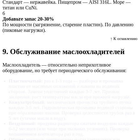
Стандарт — нержавейка. Пищепром — AISI 316L. Море —
титан или CuNi.
6
Добавьте запас 20-30%
По мощности (загрязнение, старение пластин). По давлению
(пиковые нагрузки).
↑ К оглавлению
9. Обслуживание маслоохладителей
Маслоохладитель — относительно неприхотливое
оборудование, но требует периодического обслуживания:
Пластинчатый:
раз в 1-3 года — разборка и промывка
пластин от масляных отложений и накипи на водяной
стороне. Замена уплотнений каждые 3-7 лет. Признак
засорения: рост температуры масла при прежней нагрузке.
Кожухотрубный:
механическая прочистка трубного пучка
каждые 3-5 лет. Гидравлическая промывка водяной стороны
при образовании накипи. Проверка целостности трубок раз в
5 лет (утечки масла в воду).
Воздушный:
продувка радиатора сжатым воздухом каждые
6-12 месяцев (или чаще при пыльных условиях). Проверка
подшипников вентилятора раз в год.
Общее:
контроль температуры масла (термометр или