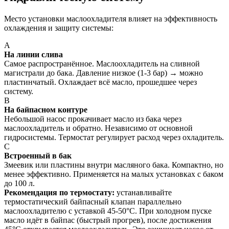
Место установки маслоохладителя влияет на эффективность
охлаждения и защиту системы:
A
На линии слива
Самое распространённое. Маслоохладитель на сливной
магистрали до бака. Давление низкое (1-3 бар) → можно
пластинчатый. Охлаждает всё масло, прошедшее через
систему.
B
На байпасном контуре
Небольшой насос прокачивает масло из бака через
маслоохладитель и обратно. Независимо от основной
гидросистемы. Термостат регулирует расход через охладитель.
C
Встроенный в бак
Змеевик или пластины внутри масляного бака. Компактно, но
менее эффективно. Применяется на малых установках с баком
до 100 л.
Рекомендация по термостату:
устанавливайте
термостатический байпасный клапан параллельно
маслоохладителю с уставкой 45-50°C. При холодном пуске
масло идёт в байпас (быстрый прогрев), после достижения