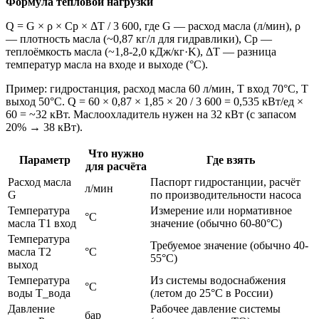
Формула тепловой нагрузки
Q = G × ρ × Cp × ΔT / 3 600, где G — расход масла (л/мин), ρ
— плотность масла (~0,87 кг/л для гидравлики), Cp —
теплоёмкость масла (~1,8-2,0 кДж/кг·K), ΔT — разница
температур масла на входе и выходе (°C).
Пример: гидростанция, расход масла 60 л/мин, Т вход 70°C, Т
выход 50°C. Q = 60 × 0,87 × 1,85 × 20 / 3 600 = 0,535 кВт/ед ×
60 = ~32 кВт. Маслоохладитель нужен на 32 кВт (с запасом
20% → 38 кВт).
Что нужно
Параметр
Где взять
для расчёта
Расход масла
Паспорт гидростанции, расчёт
л/мин
G
по производительности насоса
Температура
Измерение или нормативное
°C
масла Т1 вход
значение (обычно 60-80°C)
Температура
Требуемое значение (обычно 40-
масла Т2
°C
55°C)
выход
Температура
Из системы водоснабжения
°C
воды Т_вода
(летом до 25°C в России)
Давление
Рабочее давление системы
бар