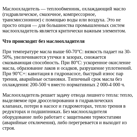
Маслоохладитель — теплообменник, охлаждающий масло
(гидравлическое, смазочное, компрессорное,
трансмиссионное) с помощью воды или воздуха. Это не
просто опция — для большинства промышленных систем
маслоохладитель является критически важным элементом.
Что происходит без маслоохладителя
При температуре масла выше 60-70°C: вязкость падает на 30-
50%, увеличиваются утечки в зазорах, снижается
смазывающая способность. При 80°C: ускоренное окисление
масла, образование лаков и осадков, разрушение уплотнений.
При 90°C+: кавитация в гидронасосе, быстрый износ пар
трения, аварийные остановки. Типичный срок масла без
охлаждения: 200-500 ч вместо нормативных 2 000-4 000 ч.
Маслоохладитель решает задачу отвода лишнего тепла: тепло,
выделяемое при дросселировании в гидравлических
клапанах, потери в насосе и гидромоторах, тепло трения в
редукторах и подшипниках. Без маслоохладителя
оборудование либо работает с защитными термостатами
(аварийные отключения), либо перегревается и выходит из
строя.