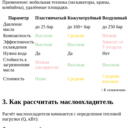
Применение: мобильная техника (экскаваторы, краны,
комбайны), удалённые площадки.
Параметр
Пластинчатый
Кожухотрубный
Воздушный
Давление
до 25 бар
до 160+ бар
до 250 бар
масла
Компактность
Высокая
Средняя
Низкая
Эффективность
Зависит от
Высокая
Высокая
охлаждения
T воздуха
Нужна вода
Да
Да
Нет
Стойкость к
Низкая
загрязнениям
Высокая
Высокая
(засоряется)
масла
Средняя-
Стоимость
Ниже
Средняя
высокая
↑ К оглавлению
3. Как рассчитать маслоохладитель
Расчёт маслоохладителя начинается с определения тепловой
нагрузки (Q, кВт):