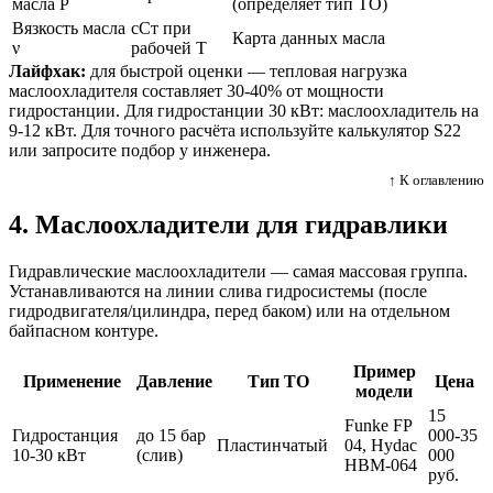
масла Р
(определяет тип ТО)
Вязкость масла
сСт при
Карта данных масла
ν
рабочей T
Лайфхак:
для быстрой оценки — тепловая нагрузка
маслоохладителя составляет 30-40% от мощности
гидростанции. Для гидростанции 30 кВт: маслоохладитель на
9-12 кВт. Для точного расчёта используйте калькулятор S22
или запросите подбор у инженера.
↑ К оглавлению
4. Маслоохладители для гидравлики
Гидравлические маслоохладители — самая массовая группа.
Устанавливаются на линии слива гидросистемы (после
гидродвигателя/цилиндра, перед баком) или на отдельном
байпасном контуре.
Пример
Применение
Давление
Тип ТО
Цена
модели
15
Funke FP
Гидростанция
до 15 бар
000-35
Пластинчатый
04, Hydac
10-30 кВт
(слив)
000
HBM-064
руб.