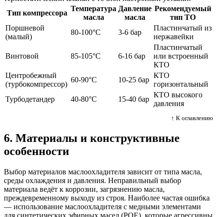
Температура
Давление
Рекомендуемый
Тип компрессора
масла
масла
тип ТО
Поршневой
Пластинчатый из
80-100°C
3-6 бар
(малый)
нержавейки
Пластинчатый
Винтовой
85-105°C
6-16 бар
или встроенный
КТО
Центробежный
КТО
60-90°C
10-25 бар
(турбокомпрессор)
горизонтальный
КТО высокого
Турбодетандер
40-80°C
15-40 бар
давления
↑ К оглавлению
6. Материалы и конструктивные
особенности
Выбор материалов маслоохладителя зависит от типа масла,
среды охлаждения и давления. Неправильный выбор
материала ведёт к коррозии, загрязнению масла,
преждевременному выходу из строя. Наиболее частая ошибка
— использование маслоохладителя с медными элементами
для синтетических эфирных масел (POE), которые агрессивны