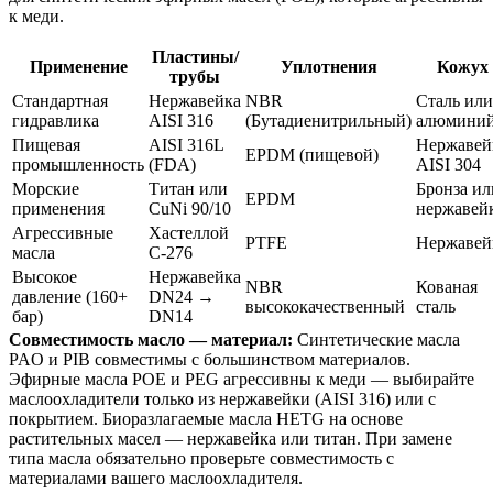
к меди.
Пластины/
Применение
Уплотнения
Кожух
трубы
Стандартная
Нержавейка
NBR
Сталь или
гидравлика
AISI 316
(Бутадиенитрильный)
алюмини
Пищевая
AISI 316L
Нержавей
EPDM (пищевой)
промышленность
(FDA)
AISI 304
Морские
Титан или
Бронза ил
EPDM
применения
CuNi 90/10
нержавей
Агрессивные
Хастеллой
PTFE
Нержавей
масла
C-276
Высокое
Нержавейка
NBR
Кованая
давление (160+
DN24 →
высококачественный
сталь
бар)
DN14
Совместимость масло — материал:
Синтетические масла
PAO и PIB совместимы с большинством материалов.
Эфирные масла POE и PEG агрессивны к меди — выбирайте
маслоохладители только из нержавейки (AISI 316) или с
покрытием. Биоразлагаемые масла HETG на основе
растительных масел — нержавейка или титан. При замене
типа масла обязательно проверьте совместимость с
материалами вашего маслоохладителя.