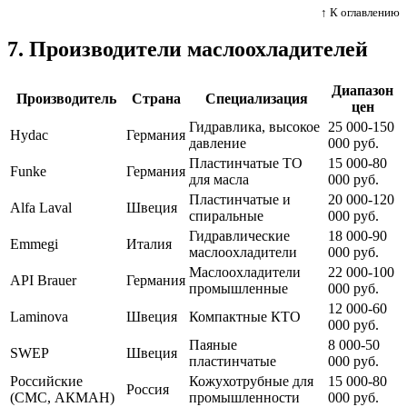
↑ К оглавлению
7. Производители маслоохладителей
Диапазон
Производитель
Страна
Специализация
цен
Гидравлика, высокое
25 000-150
Hydac
Германия
давление
000 руб.
Пластинчатые ТО
15 000-80
Funke
Германия
для масла
000 руб.
Пластинчатые и
20 000-120
Alfa Laval
Швеция
спиральные
000 руб.
Гидравлические
18 000-90
Emmegi
Италия
маслоохладители
000 руб.
Маслоохладители
22 000-100
API Brauer
Германия
промышленные
000 руб.
12 000-60
Laminova
Швеция
Компактные КТО
000 руб.
Паяные
8 000-50
SWEP
Швеция
пластинчатые
000 руб.
Российские
Кожухотрубные для
15 000-80
Россия
(СМС, АКМАН)
промышленности
000 руб.