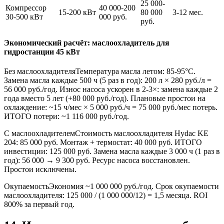
25 000-
Компрессор
40 000-200
15-200 кВт
80 000
3-12 мес.
30-500 кВт
000 руб.
руб.
Экономический расчёт: маслоохладитель для
гидростанции 45 кВт
Без маслоохладителя
Температура масла летом: 85-95°C.
Замена масла каждые 500 ч (5 раз в год): 200 л × 280 руб./л =
56 000 руб./год. Износ насоса ускорен в 2-3×: замена каждые 2
года вместо 5 лет (+80 000 руб./год). Плановые простои на
охлаждение: ~15 ч/мес × 5 000 руб./ч = 75 000 руб./мес потерь.
ИТОГО потери: ~1 116 000 руб./год.
С маслоохладителем
Стоимость маслоохладителя Hydac KE
204: 85 000 руб. Монтаж + термостат: 40 000 руб. ИТОГО
инвестиции: 125 000 руб. Замена масла каждые 3 000 ч (1 раз в
год): 56 000 → 9 300 руб. Ресурс насоса восстановлен.
Простои исключены.
Окупаемость
Экономия ~1 000 000 руб./год. Срок окупаемости
маслоохладителя: 125 000 / (1 000 000/12) = 1,5 месяца. ROI
800% за первый год.