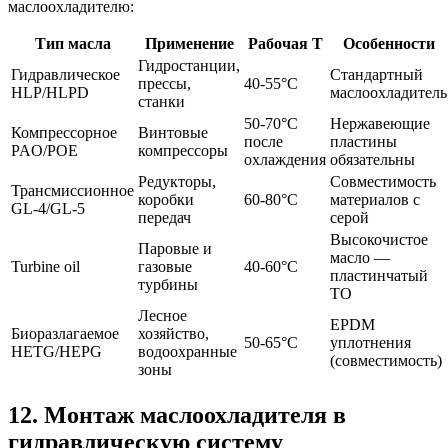
маслоохладителю:
Тип масла
Применение
Рабочая T
Особенности
Гидростанции,
Гидравлическое
Стандартный
прессы,
40-55°C
HLP/HLPD
маслоохладитель
станки
50-70°C
Нержавеющие
Компрессорное
Винтовые
после
пластины
PAO/POE
компрессоры
охлаждения
обязательны
Редукторы,
Совместимость
Трансмиссионное
коробки
60-80°C
материалов с
GL-4/GL-5
передач
серой
Высокочистое
Паровые и
масло —
Turbine oil
газовые
40-60°C
пластинчатый
турбины
ТО
Лесное
EPDM
Биоразлагаемое
хозяйство,
50-65°C
уплотнения
HETG/HEPG
водоохранные
(совместимость)
зоны
12. Монтаж маслоохладителя в
гидравлическую систему