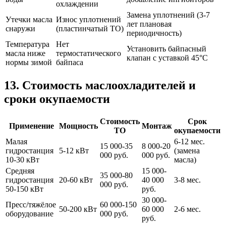
охлаждении
Замена уплотнений (3-7
Утечки масла
Износ уплотнений
лет плановая
снаружи
(пластинчатый ТО)
периодичность)
Температура
Нет
Установить байпасный
масла ниже
термостатического
клапан с уставкой 45°C
нормы зимой
байпаса
13. Стоимость маслоохладителей и
сроки окупаемости
Стоимость
Срок
Применение
Мощность
Монтаж
ТО
окупаемости
Малая
6-12 мес.
15 000-35
8 000-20
гидростанция
5-12 кВт
(замена
000 руб.
000 руб.
10-30 кВт
масла)
Средняя
15 000-
35 000-80
гидростанция
20-60 кВт
40 000
3-8 мес.
000 руб.
50-150 кВт
руб.
30 000-
Пресс/тяжёлое
60 000-150
50-200 кВт
60 000
2-6 мес.
оборудование
000 руб.
руб.