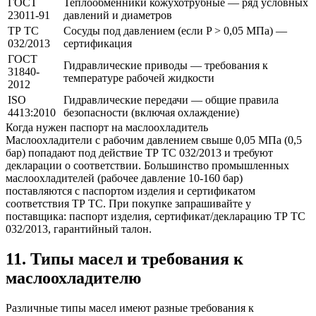
ГОСТ
Теплообменники кожухотрубные — ряд условных
23011-91
давлений и диаметров
ТР ТС
Сосуды под давлением (если P > 0,05 МПа) —
032/2013
сертификация
ГОСТ
Гидравлические приводы — требования к
31840-
температуре рабочей жидкости
2012
ISO
Гидравлические передачи — общие правила
4413:2010
безопасности (включая охлаждение)
Когда нужен паспорт на маслоохладитель
Маслоохладители с рабочим давлением свыше 0,05 МПа (0,5
бар) попадают под действие ТР ТС 032/2013 и требуют
декларации о соответствии. Большинство промышленных
маслоохладителей (рабочее давление 10-160 бар)
поставляются с паспортом изделия и сертификатом
соответствия ТР ТС. При покупке запрашивайте у
поставщика: паспорт изделия, сертификат/декларацию ТР ТС
032/2013, гарантийный талон.
11. Типы масел и требования к
маслоохладителю
Различные типы масел имеют разные требования к