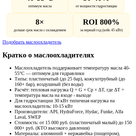
оптимум масла
от мощности гидростанции
8×
ROI 800%
дольше срок масла с охлаждением
за первый год (кейс 45 кВт)
Подобрать маслоохладитель
Кратко о маслоохладителях
Маслоохладитель поддерживает температуру масла 40-
55°C — оптимум для гидравлики
Типы: пластинчатый (до 25 бар), кожухотрубный (до
160+ бар), воздушный (без воды)
Расчёт: тепловая нагрузка Q = G × Cp × ΔT, где ΔT =
температура масла на входе - выходе
Для гидростанции 30 кВт типичная нагрузка на
маслоохладитель: 10-15 кВт
Производители: API, HydraForce, Hydac, Funke, Alfa
Laval, SWEP
Стоимость: от 15 000 руб. (пластинчатый малый) до 150
000+ руб. (КТО высокого давления)
Материалы: алюминий + нержавейка (пищепром),