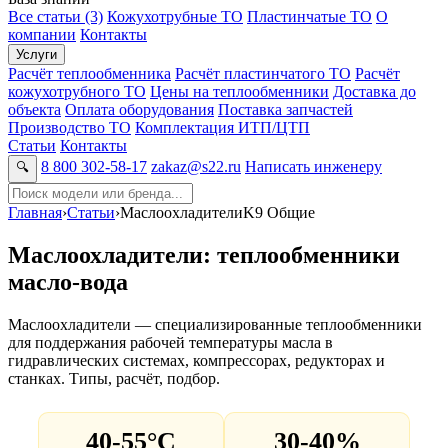
Все статьи (3)
Кожухотрубные ТО
Пластинчатые ТО
О
компании
Контакты
Услуги
Расчёт теплообменника
Расчёт пластинчатого ТО
Расчёт
кожухотрубного ТО
Цены на теплообменники
Доставка до
объекта
Оплата оборудования
Поставка запчастей
Производство ТО
Комплектация ИТП/ЦТП
Статьи
Контакты
8 800 302-58-17
zakaz@s22.ru
Написать инженеру
🔍
Главная
›
Статьи
›
Маслоохладители
K9 Общие
Маслоохладители: теплообменники
масло-вода
Маслоохладители — специализированные теплообменники
для поддержания рабочей температуры масла в
гидравлических системах, компрессорах, редукторах и
станках. Типы, расчёт, подбор.
40-55°C
30-40%