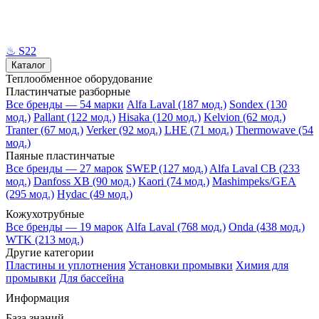
♨
S22
Каталог
Теплообменное оборудование
Пластинчатые разборные
Все бренды — 54 марки
Alfa Laval (187 мод.)
Sondex (130
мод.)
Pallant (122 мод.)
Hisaka (120 мод.)
Kelvion (62 мод.)
Tranter (67 мод.)
Verker (92 мод.)
LHE (71 мод.)
Thermowave (54
мод.)
Паяные пластинчатые
Все бренды — 27 марок
SWEP (127 мод.)
Alfa Laval CB (233
мод.)
Danfoss XB (90 мод.)
Kaori (74 мод.)
Mashimpeks/GEA
(295 мод.)
Hydac (49 мод.)
Кожухотрубные
Все бренды — 19 марок
Alfa Laval (768 мод.)
Onda (438 мод.)
WTK (213 мод.)
Другие категории
Пластины и уплотнения
Установки промывки
Химия для
промывки
Для бассейна
Информация
База знаний