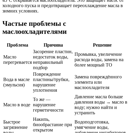
45°C открывается маслоохладитель. Это защищает насос от
холодного пуска и предотвращает переохлаждение масла в
зимних условиях.
Частые проблемы с
маслоохладителями
Проблема
Причина
Решение
Засорение пластин,
Промывка, увеличение
Масло
недостаток воды,
расхода воды, замена на
перегревается
неправильный
более мощный ТО
подбор
Повреждение
Замена повреждённого
Вода в масле
пластины/трубки,
элемента или
(эмульсия)
нарушение
маслоохладителя
уплотнения
Давление масла больше
То же —
давления воды → масло в
Масло в воде
нарушение
воду; нужно найти и
герметичности
устранить
Накипь,
Быстрое
Водоподготовка,
биообрастание при
загрязнение
умягчение воды,
открытом
воды
добавление ингибиторов