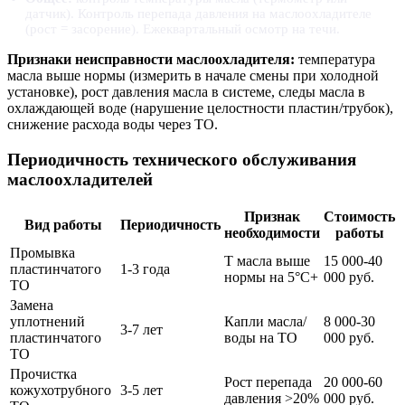
датчик). Контроль перепада давления на маслоохладителе
(рост = засорение). Ежеквартальный осмотр на течи.
Признаки неисправности маслоохладителя:
температура
масла выше нормы (измерить в начале смены при холодной
установке), рост давления масла в системе, следы масла в
охлаждающей воде (нарушение целостности пластин/трубок),
снижение расхода воды через ТО.
Периодичность технического обслуживания
маслоохладителей
Признак
Стоимость
Вид работы
Периодичность
необходимости
работы
Промывка
Т масла выше
15 000-40
пластинчатого
1-3 года
нормы на 5°C+
000 руб.
ТО
Замена
уплотнений
Капли масла/
8 000-30
3-7 лет
пластинчатого
воды на ТО
000 руб.
ТО
Прочистка
Рост перепада
20 000-60
кожухотрубного
3-5 лет
давления >20%
000 руб.