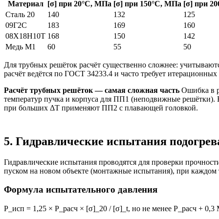
Материал
[σ] при 20°C, МПа
[σ] при 150°C, МПа
[σ] при 2
Сталь 20
140
132
125
09Г2С
183
169
160
08Х18Н10Т
168
150
142
Медь М1
60
55
50
Для трубных решёток расчёт существенно сложнее: учитываютс
расчёт ведётся по ГОСТ 34233.4 и часто требует итерационн
Расчёт трубных решёток — самая сложная часть
Ошибка в р
температур пучка и корпуса для ПП1 (неподвижные решётки). 
при больших ΔT применяют ПП2 с плавающей головкой.
5. Гидравлические испытания подогрев
Гидравлические испытания проводятся для проверки прочности
пуском на новом объекте (монтажные испытания), при каждом т
Формула испытательного давления
P_исп = 1,25 × P_расч × [σ]_20 / [σ]_t, но не менее P_расч + 0,3