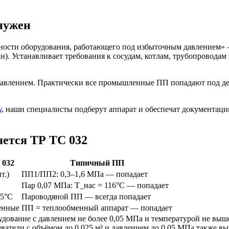
 нужен
ности оборудования, работающего под избыточным давлением» —
н). Устанавливает требования к сосудам, котлам, трубопроводам
 давлением. Практически все промышленные ПП попадают под де
у
, наши специалисты подберут аппарат и обеспечат документац
яется ТР ТС 032
 032
Типичный ПП
т.)
ПП1/ПП2: 0,3–1,6 МПа — попадает
Пар 0,07 МПа: T_нас = 116°C — попадает
15°C
Пароводяной ПП — всегда попадает
енные
ПП = теплообменный аппарат — попадает
дование с давлением не более 0,05 МПа и температурой не выше
атели с объёмом до 0,025 м³ и давлением до 0,05 МПа также вы