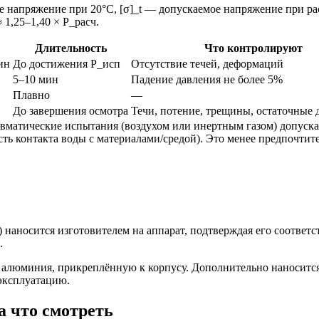
е напряжение при 20°C, [σ]_t — допускаемое напряжение при ра
≈ 1,25–1,40 × P_расч.
Длительность
Что контролируют
ин
До достижения P_исп
Отсутствие течей, деформаций
5–10 мин
Падение давления не более 5%
Плавно
—
До завершения осмотра
Течи, потение, трещины, остаточные
матические испытания (воздухом или инертным газом) допуска
ть контакта воды с материалами/средой). Это менее предпочтит
наносится изготовителем на аппарат, подтверждая его соотве
.
 алюминия, прикреплённую к корпусу. Дополнительно наносится
 эксплуатацию.
а что смотреть