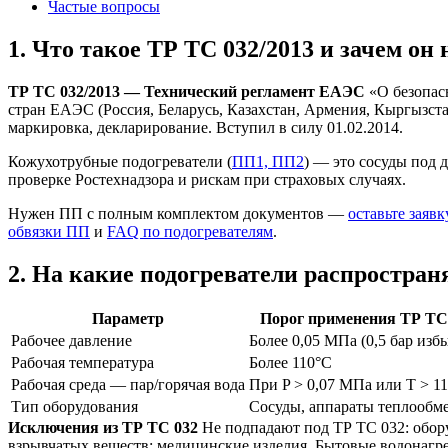
Частые вопросы
1. Что такое ТР ТС 032/2013 и зачем он
ТР ТС 032/2013 — Технический регламент ЕАЭС
«О безопас
стран ЕАЭС (Россия, Беларусь, Казахстан, Армения, Кыргызста
маркировка, декларирование. Вступил в силу 01.02.2014.
Кожухотрубные подогреватели (
ПП1, ПП2
) — это сосуды под
проверке Ростехнадзора и рискам при страховых случаях.
Нужен ПП с полным комплектом документов —
оставьте заявк
обвязки ПП
и
FAQ по подогревателям
.
2. На какие подогреватели распростран
Параметр
Порог применения ТР ТС
Рабочее давление
Более 0,05 МПа (0,5 бар избы
Рабочая температура
Более 110°C
Рабочая среда — пар/горячая вода
При P > 0,07 МПа или T > 1
Тип оборудования
Сосуды, аппараты теплообм
Исключения из ТР ТС 032
Не подпадают под ТР ТС 032: обору
взрывчатых веществ; медицинские изделия. Бытовые водонагрев