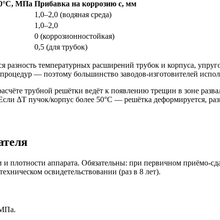
00°C, МПа
Прибавка на коррозию c, мм
1,0–2,0 (водяная среда)
1,0–2,0
0 (коррозионностойкая)
0,5 (для трубок)
я разность температурных расширений трубок и корпуса, упруго
ых процедур — поэтому большинство заводов-изготовителей ис
асчёте трубной решётки ведёт к появлению трещин в зоне разва
Если ΔT пучок/корпус более 50°C — решётка деформируется, раз
ателя
 и плотности аппарата. Обязательны: при первичном приёмо-сда
ехническом освидетельствовании (раз в 8 лет).
 МПа.