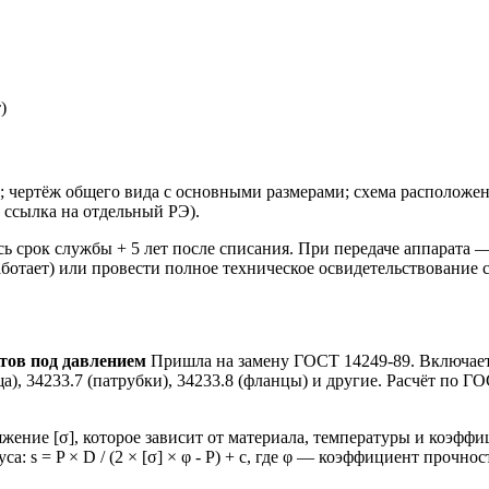
)
2; чертёж общего вида с основными размерами; схема расположе
 ссылка на отдельный РЭ).
ь срок службы + 5 лет после списания. При передаче аппарата —
аботает) или провести полное техническое освидетельствование 
атов под давлением
Пришла на замену ГОСТ 14249-89. Включает 
а), 34233.7 (патрубки), 34233.8 (фланцы) и другие. Расчёт по 
ение [σ], которое зависит от материала, температуры и коэффиц
а: s = P × D / (2 × [σ] × φ - P) + c, где φ — коэффициент прочн