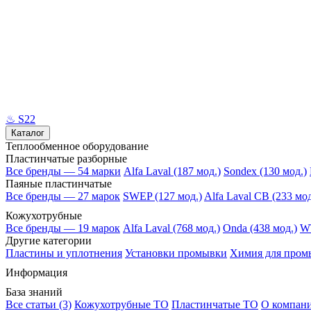
♨
S22
Каталог
Теплообменное оборудование
Пластинчатые разборные
Все бренды — 54 марки
Alfa Laval (187 мод.)
Sondex (130 мод.)
Паяные пластинчатые
Все бренды — 27 марок
SWEP (127 мод.)
Alfa Laval CB (233 мод
Кожухотрубные
Все бренды — 19 марок
Alfa Laval (768 мод.)
Onda (438 мод.)
WT
Другие категории
Пластины и уплотнения
Установки промывки
Химия для пром
Информация
База знаний
Все статьи (3)
Кожухотрубные ТО
Пластинчатые ТО
О компан