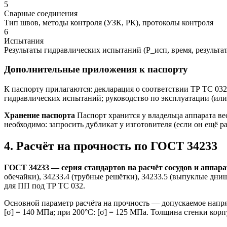
5
Сварные соединения
Тип швов, методы контроля (УЗК, РК), протоколы контроля
6
Испытания
Результаты гидравлических испытаний (P_исп, время, результат
Дополнительные приложения к паспорту
К паспорту прилагаются: декларация о соответствии ТР ТС 03
гидравлических испытаний; руководство по эксплуатации (или
Хранение паспорта
Паспорт хранится у владельца аппарата вес
необходимо: запросить дубликат у изготовителя (если он ещё р
4. Расчёт на прочность по ГОСТ 34233
ГОСТ 34233 — серия стандартов на расчёт сосудов и аппар
обечайки), 34233.4 (трубные решётки), 34233.5 (выпуклые днищ
для ПП под ТР ТС 032.
Основной параметр расчёта на прочность — допускаемое напряж
[σ] = 140 МПа; при 200°C: [σ] = 125 МПа. Толщина стенки корпус