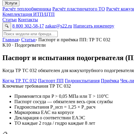
Услуги
Расчёт теплообменника
Расчёт пластинчатого ТО
Расчёт кожу
Комплектация ИТП/ЦТП
Статьи
Контакты
8 800 302-58-17
zakaz@s22.ru
Написать инженеру
🔍
Главная
›
Статьи
›
Паспорт и приёмка ПП: ТР ТС 032
K10 · Подогреватели
Паспорт и испытания подогревателя (ПП
Когда ТР ТС 032 обязателен для кожухотрубного подогревателя,
Когда ТР ТС 032
Паспорт ПП
Гидроиспытания
Приёмка
Чек-ли
Ключевые требования ТР ТС 032
Применяется при P > 0,05 МПа или T > 110°C
Паспорт сосуда — обязателен весь срок службы
Гидроиспытания P_исп = 1,25 × P_расч
Маркировка ЕАС на корпусе
Декларация о соответствии ЕАЭС
ТО каждые 2 года / гидро каждые 8 лет