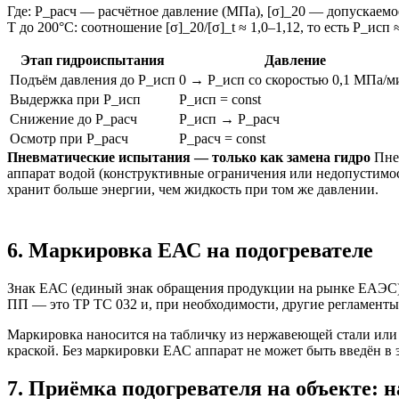
Где: P_расч — расчётное давление (МПа), [σ]_20 — допускаемо
T до 200°C: соотношение [σ]_20/[σ]_t ≈ 1,0–1,12, то есть P_исп 
Этап гидроиспытания
Давление
Подъём давления до P_исп
0 → P_исп со скоростью 0,1 МПа/м
Выдержка при P_исп
P_исп = const
Снижение до P_расч
P_исп → P_расч
Осмотр при P_расч
P_расч = const
Пневматические испытания — только как замена гидро
Пнев
аппарат водой (конструктивные ограничения или недопустимос
хранит больше энергии, чем жидкость при том же давлении.
6. Маркировка ЕАС на подогревателе
Знак ЕАС (единый знак обращения продукции на рынке ЕАЭС) 
ПП — это ТР ТС 032 и, при необходимости, другие регламенты
Маркировка наносится на табличку из нержавеющей стали или
краской. Без маркировки ЕАС аппарат не может быть введён в
7. Приёмка подогревателя на объекте: н