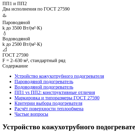
ПП1 и ПП2
Два исполнения по ГОСТ 27590
♨️
Пароводяной
k до 3500 Вт/(м²·К)
💧
Водоводяной
k до 2500 Вт/(м²·К)
📐
ГОСТ 27590
F = 2–630 м², стандартный ряд
Содержание
Устройство кожухотрубного подогревателя
Пароводяной подогреватель
Водоводяной подогреватель
ПП1 vs ПП2: конструктивные отличия
Маркировка и типоразмеры ГОСТ 27590
Критерии выбора подогревателя
Расчёт поверхности теплообмена
Частые вопросы
Устройство кожухотрубного подогреват