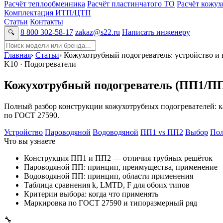
Расчёт теплообменника
Расчёт пластинчатого ТО
Расчёт кожу
Комплектация ИТП/ЦТП
Статьи
Контакты
8 800 302-58-17
zakaz@s22.ru
Написать инженеру
🔍
Главная
›
Статьи
›
Кожухотрубный подогреватель: устройство и
K10 · Подогреватели
Кожухотрубный подогреватель (ПП1/ПП2
Полный разбор конструкции кожухотрубных подогревателей: ка
по ГОСТ 27590.
Устройство
Пароводяной
Водоводяной
ПП1 vs ПП2
Выбор
Пол
Что вы узнаете
Конструкция ПП1 и ПП2 — отличия трубных решёток
Пароводяной ПП: принцип, преимущества, применение
Водоводяной ПП: принцип, области применения
Таблица сравнения k, LMTD, F для обоих типов
Критерии выбора: когда что применять
Маркировка по ГОСТ 27590 и типоразмерный ряд
🔧