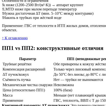
Особенности и ограничения
!
k ниже (1200–2500 Вт/(м²·К)) → аппарат крупнее
!
LMTD ниже при малом перепаде температур
!
Нужна достаточная ΔT (мин. 5–10°C между контурами)
!
Накипь в трубках при жёсткой воде
Применение: ГВС от теплосети в ИТП жилых домов, отопление
объектах.
↑ К оглавлению
ПП1 vs ПП2: конструктивные отличия
Параметр
ПП1 (неподвижные ре
Трубные решётки
Обе приварены к кожуху жёстк
Компенсация расширений
Только через линзовый компенса
ΔT пучок/кожух
До 50°C без линзы; до 80°C с л
Съёмность пучка
Нет — трубки не вынимаются
Механическая чистка снаружи
Невозможна
Цена (относительно ПП1)
100% (база)
Масса
Меньше (нет плавающей крышк
Применение
ГВС, теплосеть, ВВП с T до 15
Критичный параметр: ΔT пучок/кожух
Это разница средних 