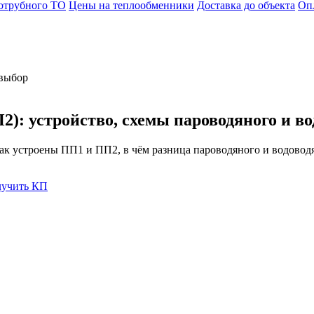
хотрубного ТО
Цены на теплообменники
Доставка до объекта
Оп
 выбор
): устройство, схемы пароводяного и во
к устроены ПП1 и ПП2, в чём разница пароводяного и водоводя
учить КП