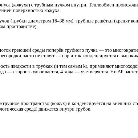
уса (кожуха) с трубным пучком внутри. Теплообмен происходит 
енней поверхностью кожуха.
учок (трубки диаметром 16–38 мм), трубные решётки (крепят ко
ом пространстве).
поток греющей среды поперёк трубного пучка — это многократн
городки часто не ставят — пар и так конденсируется с высоким
ость жидкости в трубках (и тем самым k), применяют многоходо
ода — скорость удваивается, 4 хода — учетверяется. Но ΔP растё
рубное пространство (кожух) и конденсируется на внешних стен
логическая среда) движется внутри трубок.