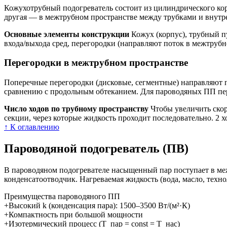
Кожухотрубный подогреватель состоит из цилиндрического корп
другая — в межтрубном пространстве между трубками и внутр
Основные элементы конструкции
Кожух (корпус), трубный п
входа/выхода сред, перегородки (направляют поток в межтрубн
Перегородки в межтрубном пространстве
Поперечные перегородки (дисковые, сегментные) направляют 
сравнению с продольным обтеканием. Для пароводяных ПП пере
Число ходов по трубному пространству
Чтобы увеличить скор
секции, через которые жидкость проходит последовательно. 2 х
↑ К оглавлению
Пароводяной подогреватель (ПВ)
В пароводяном подогревателе насыщенный пар поступает в межт
конденсатоотводчик. Нагреваемая жидкость (вода, масло, техно
Преимущества пароводяного ПП
+
Высокий k (конденсация пара): 1500–3500 Вт/(м²·К)
+
Компактность при большой мощности
+
Изотермический процесс (T_пар = const = T_нас)