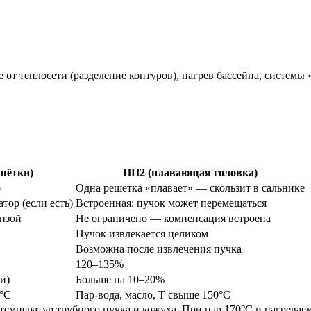
 от теплосети (разделение контуров), нагрев бассейна, систем
шётки)
ПП2 (плавающая головка)
о
Одна решётка «плавает» — скользит в сальнике
тор (если есть)
Встроенная: пучок может перемещаться
инзой
Не ограничено — компенсация встроена
Пучок извлекается целиком
Возможна после извлечения пучка
120–135%
и)
Больше на 10–20%
0°C
Пар-вода, масло, T свыше 150°C
температур трубного пучка и кожуха. При пар 170°C и нагревае