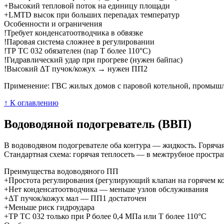
+
Высокий тепловой поток на единицу площади
+
LMTD высок при больших перепадах температур
Особенности и ограничения
!
Требует конденсатоотводчика в обвязке
!
Паровая система сложнее в регулировании
!
ТР ТС 032 обязателен (пар T более 110°C)
!
Гидравлический удар при прогреве (нужен байпас)
!
Высокий ΔT пучок/кожух → нужен ПП2
Применение: ГВС жилых домов с паровой котельной, промышле
↑ К оглавлению
Водоводяной подогреватель (ВВП)
В водоводяном подогревателе оба контура — жидкость. Горячая
Стандартная схема: горячая теплосеть — в межтрубное простра
Преимущества водоводяного ПП
+
Простота регулирования (регулирующий клапан на горячем к
+
Нет конденсатоотводчика — меньше узлов обслуживания
+
ΔT пучок/кожух мал — ПП1 достаточен
+
Меньше риск гидроудара
+
ТР ТС 032 только при P более 0,4 МПа или T более 110°C