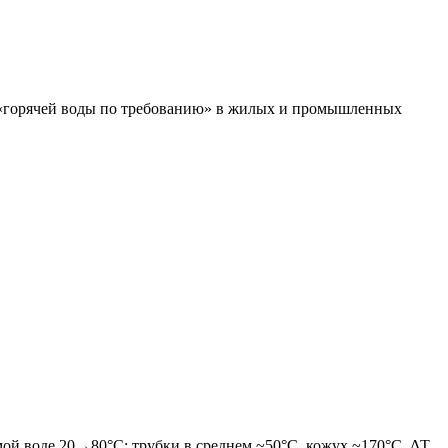
ы «горячей воды по требованию» в жилых и промышленных
мой воде 20→80°C: трубки в среднем ~50°C, кожух ~170°C. ΔT