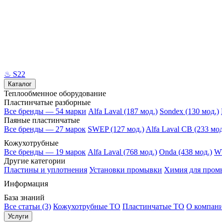
♨
S22
Каталог
Теплообменное оборудование
Пластинчатые разборные
Все бренды — 54 марки
Alfa Laval (187 мод.)
Sondex (130 мод.)
Паяные пластинчатые
Все бренды — 27 марок
SWEP (127 мод.)
Alfa Laval CB (233 мод
Кожухотрубные
Все бренды — 19 марок
Alfa Laval (768 мод.)
Onda (438 мод.)
WT
Другие категории
Пластины и уплотнения
Установки промывки
Химия для пром
Информация
База знаний
Все статьи (3)
Кожухотрубные ТО
Пластинчатые ТО
О компан
Услуги