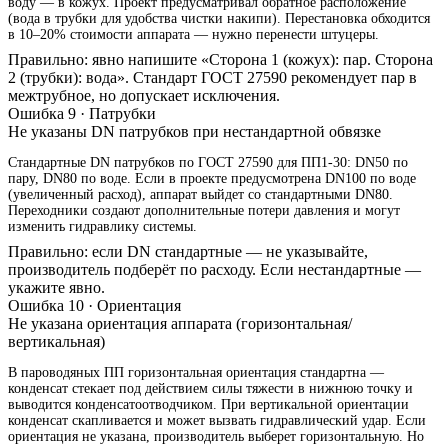
воду — в кожух. Проект предусматривал обратное расположение
(вода в трубки для удобства чистки накипи). Перестановка обходится
в 10–20% стоимости аппарата — нужно перенести штуцеры.
Правильно: явно напишите «Сторона 1 (кожух): пар. Сторона
2 (трубки): вода». Стандарт ГОСТ 27590 рекомендует пар в
межтрубное, но допускает исключения.
Ошибка 9 · Патрубки
Не указаны DN патрубков при нестандартной обвязке
Стандартные DN патрубков по ГОСТ 27590 для ПП1-30: DN50 по
пару, DN80 по воде. Если в проекте предусмотрена DN100 по воде
(увеличенный расход), аппарат выйдет со стандартными DN80.
Переходники создают дополнительные потери давления и могут
изменить гидравлику системы.
Правильно: если DN стандартные — не указывайте,
производитель подберёт по расходу. Если нестандартные —
укажите явно.
Ошибка 10 · Ориентация
Не указана ориентация аппарата (горизонтальная/
вертикальная)
В пароводяных ПП горизонтальная ориентация стандартна —
конденсат стекает под действием силы тяжести в нижнюю точку и
выводится конденсатоотводчиком. При вертикальной ориентации
конденсат скапливается и может вызвать гидравлический удар. Если
ориентация не указана, производитель выберет горизонтальную. Но