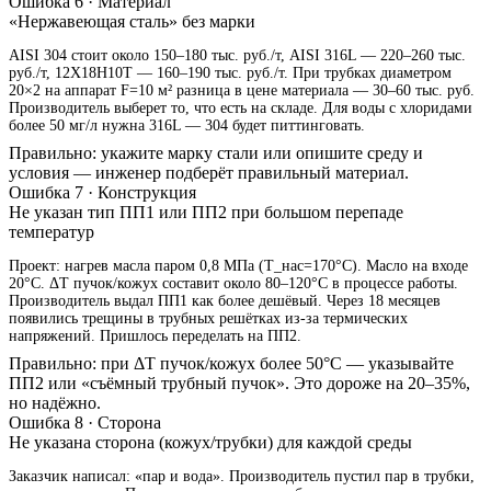
Ошибка 6 · Материал
«Нержавеющая сталь» без марки
AISI 304 стоит около 150–180 тыс. руб./т, AISI 316L — 220–260 тыс.
руб./т, 12Х18Н10Т — 160–190 тыс. руб./т. При трубках диаметром
20×2 на аппарат F=10 м² разница в цене материала — 30–60 тыс. руб.
Производитель выберет то, что есть на складе. Для воды с хлоридами
более 50 мг/л нужна 316L — 304 будет питтинговать.
Правильно: укажите марку стали или опишите среду и
условия — инженер подберёт правильный материал.
Ошибка 7 · Конструкция
Не указан тип ПП1 или ПП2 при большом перепаде
температур
Проект: нагрев масла паром 0,8 МПа (T_нас=170°C). Масло на входе
20°C. ΔT пучок/кожух составит около 80–120°C в процессе работы.
Производитель выдал ПП1 как более дешёвый. Через 18 месяцев
появились трещины в трубных решётках из-за термических
напряжений. Пришлось переделать на ПП2.
Правильно: при ΔT пучок/кожух более 50°C — указывайте
ПП2 или «съёмный трубный пучок». Это дороже на 20–35%,
но надёжно.
Ошибка 8 · Сторона
Не указана сторона (кожух/трубки) для каждой среды
Заказчик написал: «пар и вода». Производитель пустил пар в трубки,