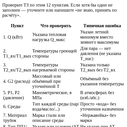
Проверьте ТЗ по этим 12 пунктам. Если хотя бы один не
заполнен — уточните или напишите «не знаю, принять по
расчёту».
Пункт
Что проверить
Типичная ошибка
Указан летний
Указана тепловая
1. Q (кВт)
минимум вместо
нагрузка Q_макс
зимнего максимума
Для пара — нет
2.
Температуры греющей
давления (не указана
T1_вх/T1_вых
стороны
T_нас)
3.
Температуры
Указана только
T2_вх/T2_вых
нагреваемой стороны
T2_вых без T2_вх
Массовый или
Объёмный без
4. G2 (расход)
объёмный при
указания температуры
уточнённой T
5. P1, P2
Манометрическое, в
В атмосферах без
(давление)
МПа
(изб./абс.)
Тип каждой среды (пар/
Просто «вода» без
6. Среды
вода/масло/...)
уточнения назначения
7. Материал
Марка стали или
«Нержавейка» без
трубок
описание среды
марки
8. Тип ПП1/
Указан или условие (ΔT
Не указан при ΔT