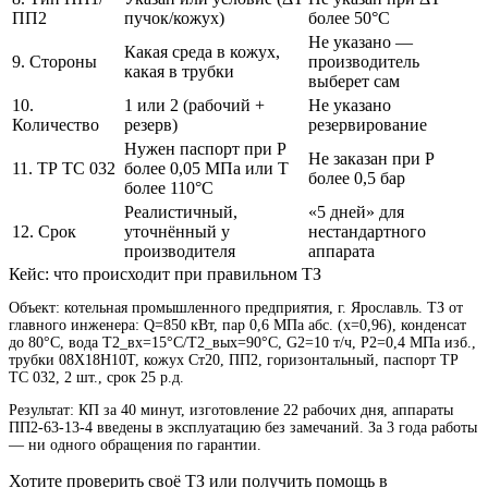
ПП2
пучок/кожух)
более 50°C
Не указано —
Какая среда в кожух,
9. Стороны
производитель
какая в трубки
выберет сам
10.
1 или 2 (рабочий +
Не указано
Количество
резерв)
резервирование
Нужен паспорт при P
Не заказан при P
11. ТР ТС 032
более 0,05 МПа или T
более 0,5 бар
более 110°C
Реалистичный,
«5 дней» для
12. Срок
уточнённый у
нестандартного
производителя
аппарата
Кейс: что происходит при правильном ТЗ
Объект: котельная промышленного предприятия, г. Ярославль. ТЗ от
главного инженера: Q=850 кВт, пар 0,6 МПа абс. (x=0,96), конденсат
до 80°C, вода T2_вх=15°C/T2_вых=90°C, G2=10 т/ч, P2=0,4 МПа изб.,
трубки 08Х18Н10Т, кожух Ст20, ПП2, горизонтальный, паспорт ТР
ТС 032, 2 шт., срок 25 р.д.
Результат: КП за 40 минут, изготовление 22 рабочих дня, аппараты
ПП2-63-13-4 введены в эксплуатацию без замечаний. За 3 года работы
— ни одного обращения по гарантии.
Хотите проверить своё ТЗ или получить помощь в