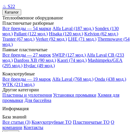
♨
S22
Каталог
Теплообменное оборудование
Пластинчатые разборные
Все бренды — 54 марки
Alfa Laval (187 мод.)
Sondex (130
мод.)
Pallant (122 мод.)
Hisaka (120 мод.)
Kelvion (62 мод.)
Tranter (67 мод.)
Verker (92 мод.)
LHE (71 мод.)
Thermowave (54
мод.)
Паяные пластинчатые
Все бренды — 27 марок
SWEP (127 мод.)
Alfa Laval CB (233
мод.)
Danfoss XB (90 мод.)
Kaori (74 мод.)
Mashimpeks/GEA
(295 мод.)
Hydac (49 мод.)
Кожухотрубные
Все бренды — 19 марок
Alfa Laval (768 мод.)
Onda (438 мод.)
WTK (213 мод.)
Другие категории
Пластины и уплотнения
Установки промывки
Химия для
промывки
Для бассейна
Информация
База знаний
Все статьи (3)
Кожухотрубные ТО
Пластинчатые ТО
О
компании
Контакты