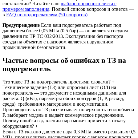
составлении? Читайте наш
шаблон опросного листа с
примером заполнения
. Полный список вопросов и ответов —
в
FAQ по подогревателям (50 вопросов)
.
Предупреждение
Если ваш подогреватель работает под
давлением более 0,05 МПа (0,5 бар) — он является сосудом
давления по ТР ТС 032/2013. Эксплуатация без паспорта
сосуда на объектах с надзором является нарушением
промышленной безопасности.
Частые вопросы об ошибках в ТЗ на
подогреватель
Что такое ТЗ на подогреватель простыми словами?
+
Техническое задание (ТЗ) или опросный лист (ОЛ) на
подогреватель — это документ с исходными данными для
расчёта: Q (кВт), параметры обоих контуров (T, P, расход,
среда), требования к материалам и документации.
Производитель по ТЗ рассчитывает поверхность теплообмена
F, выбирает модель и выдаёт коммерческое предложение.
Почему ошибка в давлении пара может привести к отказу
оборудования?
+
Если в ТЗ указано давление пара 0,3 МПа вместо реальных 0,5
МПа, производитель рассчитает корпус с запасом прочности