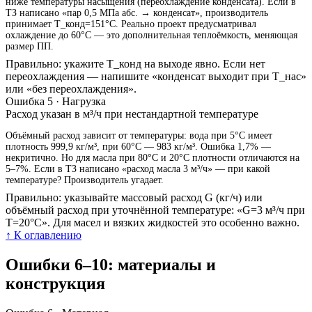
ниже температуры насыщения (переохлаждение конденсата). Если в
ТЗ написано «пар 0,5 МПа абс. → конденсат», производитель
принимает T_конд=151°C. Реально проект предусматривал
охлаждение до 60°C — это дополнительная теплоёмкость, меняющая
размер ПП.
Правильно: укажите T_конд на выходе явно. Если нет
переохлаждения — напишите «конденсат выходит при T_нас»
или «без переохлаждения».
Ошибка 5 · Нагрузка
Расход указан в м³/ч при нестандартной температуре
Объёмный расход зависит от температуры: вода при 5°C имеет
плотность 999,9 кг/м³, при 60°C — 983 кг/м³. Ошибка 1,7% —
некритично. Но для масла при 80°C и 20°C плотности отличаются на
5–7%. Если в ТЗ написано «расход масла 3 м³/ч» — при какой
температуре? Производитель угадает.
Правильно: указывайте массовый расход G (кг/ч) или
объёмный расход при уточнённой температуре: «G=3 м³/ч при
T=20°C». Для масел и вязких жидкостей это особенно важно.
↑ К оглавлению
Ошибки 6–10: материалы и
конструкция