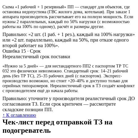
Схема «1 рабочий + 1 резервный» ПП — стандарт для объектов, где
остановка недопустима (ГВС жилого дома, котельная). При заказе 1
аппарата производитель рассчитывает его на полную мощность. Если
нужны 2 параллельных, каждый по 50% нагрузки (с возможностью
работы на 100% по одному), расчёт и размеры другие.
Правильно: «2 шт. (1 раб. + 1 рез.), каждый на 100% нагрузки»
или «2 шт. параллельно, каждый на 50%, при отказе одного
второй работает на 100%».
Ошибка 15 · Срок
Нереалистичный срок поставки
«Нужно за 5 дней» — для нестандартного ПП2 с паспортом ТР ТС
032 это физически невозможно. Стандартный срок: 14–21 рабочий
день (без ТР ТС), 25–35 рабочих дней (с паспортом). Экспресс-
производство возможно, но стоит +20–40% и доступно только для
серийных типоразмеров. Нереалистичный срок в ТЗ создаёт конфликт
с производителем ещё до начала работы.
Правильно: уточните у производителя реалистичный срок ДО
согласования ТЗ. Если срок критичен — рассмотрите
складские позиции ПП.
↑ К оглавлению
Чек-лист перед отправкой ТЗ на
подогреватель