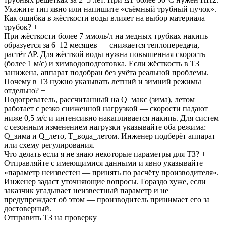
Укажите тип явно или напишите «съёмный трубный пучок».
Как ошибка в жёсткости воды влияет на выбор материала
трубок?
+
При жёсткости более 7 ммоль/л на медных трубках накипь
образуется за 6–12 месяцев — снижается теплопередача,
растёт ΔP. Для жёсткой воды нужна повышенная скорость
(более 1 м/с) и химводоподготовка. Если жёсткость в ТЗ
занижена, аппарат подобран без учёта реальной проблемы.
Почему в ТЗ нужно указывать летний и зимний режимы
отдельно?
+
Подогреватель, рассчитанный на Q_макс (зима), летом
работает с резко сниженной нагрузкой — скорости падают
ниже 0,5 м/с и интенсивно накапливается накипь. Для систем
с сезонным изменением нагрузки указывайте оба режима:
Q_зима и Q_лето, T_вода_летом. Инженер подберёт аппарат
или схему регулирования.
Что делать если я не знаю некоторые параметры для ТЗ?
+
Отправляйте с имеющимися данными и явно указывайте
«параметр неизвестен — принять по расчёту производителя».
Инженер задаст уточняющие вопросы. Гораздо хуже, если
заказчик угадывает неизвестный параметр и не
предупреждает об этом — производитель принимает его за
достоверный.
Отправить ТЗ на проверку