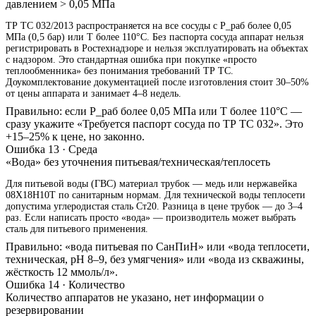
давлением > 0,05 МПа
ТР ТС 032/2013 распространяется на все сосуды с P_раб более 0,05
МПа (0,5 бар) или T более 110°C. Без паспорта сосуда аппарат нельзя
регистрировать в Ростехнадзоре и нельзя эксплуатировать на объектах
с надзором. Это стандартная ошибка при покупке «просто
теплообменника» без понимания требований ТР ТС.
Доукомплектование документацией после изготовления стоит 30–50%
от цены аппарата и занимает 4–8 недель.
Правильно: если P_раб более 0,05 МПа или T более 110°C —
сразу укажите «Требуется паспорт сосуда по ТР ТС 032». Это
+15–25% к цене, но законно.
Ошибка 13 · Среда
«Вода» без уточнения питьевая/техническая/теплосеть
Для питьевой воды (ГВС) материал трубок — медь или нержавейка
08Х18Н10Т по санитарным нормам. Для технической воды теплосети
допустима углеродистая сталь Ст20. Разница в цене трубок — до 3–4
раз. Если написать просто «вода» — производитель может выбрать
сталь для питьевого применения.
Правильно: «вода питьевая по СанПиН» или «вода теплосети,
техническая, pH 8–9, без умягчения» или «вода из скважины,
жёсткость 12 ммоль/л».
Ошибка 14 · Количество
Количество аппаратов не указано, нет информации о
резервировании