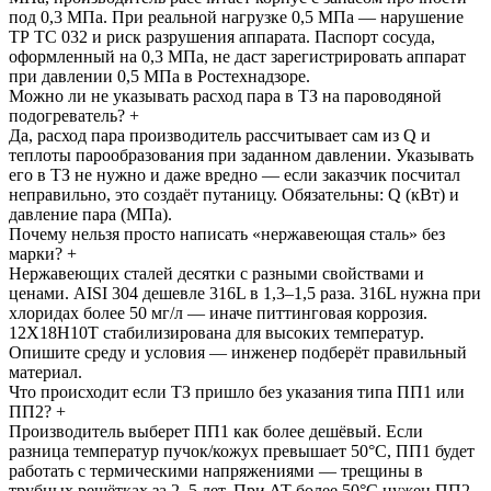
под 0,3 МПа. При реальной нагрузке 0,5 МПа — нарушение
ТР ТС 032 и риск разрушения аппарата. Паспорт сосуда,
оформленный на 0,3 МПа, не даст зарегистрировать аппарат
при давлении 0,5 МПа в Ростехнадзоре.
Можно ли не указывать расход пара в ТЗ на пароводяной
подогреватель?
+
Да, расход пара производитель рассчитывает сам из Q и
теплоты парообразования при заданном давлении. Указывать
его в ТЗ не нужно и даже вредно — если заказчик посчитал
неправильно, это создаёт путаницу. Обязательны: Q (кВт) и
давление пара (МПа).
Почему нельзя просто написать «нержавеющая сталь» без
марки?
+
Нержавеющих сталей десятки с разными свойствами и
ценами. AISI 304 дешевле 316L в 1,3–1,5 раза. 316L нужна при
хлоридах более 50 мг/л — иначе питтинговая коррозия.
12Х18Н10Т стабилизирована для высоких температур.
Опишите среду и условия — инженер подберёт правильный
материал.
Что происходит если ТЗ пришло без указания типа ПП1 или
ПП2?
+
Производитель выберет ПП1 как более дешёвый. Если
разница температур пучок/кожух превышает 50°C, ПП1 будет
работать с термическими напряжениями — трещины в
трубных решётках за 2–5 лет. При ΔT более 50°C нужен ПП2.