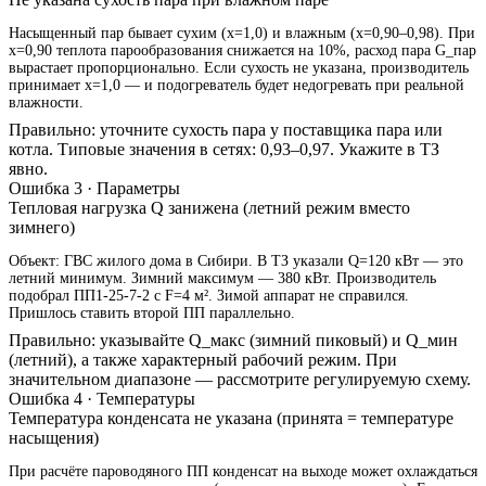
Насыщенный пар бывает сухим (x=1,0) и влажным (x=0,90–0,98). При
x=0,90 теплота парообразования снижается на 10%, расход пара G_пар
вырастает пропорционально. Если сухость не указана, производитель
принимает x=1,0 — и подогреватель будет недогревать при реальной
влажности.
Правильно: уточните сухость пара у поставщика пара или
котла. Типовые значения в сетях: 0,93–0,97. Укажите в ТЗ
явно.
Ошибка 3 · Параметры
Тепловая нагрузка Q занижена (летний режим вместо
зимнего)
Объект: ГВС жилого дома в Сибири. В ТЗ указали Q=120 кВт — это
летний минимум. Зимний максимум — 380 кВт. Производитель
подобрал ПП1-25-7-2 с F=4 м². Зимой аппарат не справился.
Пришлось ставить второй ПП параллельно.
Правильно: указывайте Q_макс (зимний пиковый) и Q_мин
(летний), а также характерный рабочий режим. При
значительном диапазоне — рассмотрите регулируемую схему.
Ошибка 4 · Температуры
Температура конденсата не указана (принята = температуре
насыщения)
При расчёте пароводяного ПП конденсат на выходе может охлаждаться