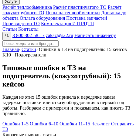
Услуги
Расчёт теплообменника
Расчёт пластинчатого ТО
Расчёт
кожухотрубного ТО
Цены на теплообменники
Доставка до
объекта
Оплата оборудования
Поставка запчастей
Производство ТО
Комплектация ИТП/ЦТП
Статьи
Контакты
8 800 302-58-17
zakaz@s22.ru
Написать инженеру
🔍
Главная
›
Статьи
›
Ошибки в ТЗ на подогреватель: 15 кейсов
K10 · Подогреватели
Типовые ошибки в ТЗ на
подогреватель (кожухотрубный): 15
кейсов
Каждая из этих 15 ошибок привела к переделке заказа,
задержке поставки или отказу оборудования в первый год
работы. Разбираем с примерами и показываем, как писать ТЗ
правильно.
Ошибки 1–5
Ошибки 6–10
Ошибки 11–15
Чек-лист
Отправить
ТЗ
Ключевые выводы статьи