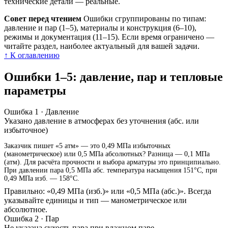
технические детали — реальные.
Совет перед чтением
Ошибки сгруппированы по типам:
давление и пар (1–5), материалы и конструкция (6–10),
режимы и документация (11–15). Если время ограничено —
читайте раздел, наиболее актуальный для вашей задачи.
↑ К оглавлению
Ошибки 1–5: давление, пар и тепловые
параметры
Ошибка 1 · Давление
Указано давление в атмосферах без уточнения (абс. или
избыточное)
Заказчик пишет «5 атм» — это 0,49 МПа избыточных
(манометрическое) или 0,5 МПа абсолютных? Разница — 0,1 МПа
(атм). Для расчёта прочности и выбора арматуры это принципиально.
При давлении пара 0,5 МПа абс. температура насыщения 151°C, при
0,49 МПа изб. — 158°C.
Правильно: «0,49 МПа (изб.)» или «0,5 МПа (абс.)». Всегда
указывайте единицы и тип — манометрическое или
абсолютное.
Ошибка 2 · Пар
Не указана сухость пара при влажном паре