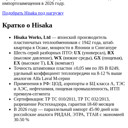
импортозамещения в 2026 году.
Подобрать Hisaka под нагрузку
Кратко о Hisaka
Hisaka Works, Ltd
— японский производитель
пластинчатых теплообменников с 1942 года, штаб-
квартира в Осаке, мощности в Японии и Сингапуре
Шесть серий разборных ПТО:
UX
(универсал),
RX
(высокое давление),
WX
(вязкие среды),
GX
(пищевая),
EX
(высокие T),
LX
(компакт)
Точность штамповки пластин ±0,05 мм по JIS B 8249,
удельный коэффициент теплопередачи на 8-12 % выше
аналогов Alfa Laval M-серии
Применения в РФ: ЦОД, аэропорты и БЦ класса А, ТЭС
и АЭС, нефтехимия, пищевая промышленность, ИТП
премиум-сегмента
Сертификация: ТР ТС 010/2011, ТР ТС 032/2013,
разрешение Ростехнадзора, гарантия 18-60 месяцев
В 2026 году — параллельный импорт 45-90 дней или
российские аналоги РИДАН, ЭТРА, ТТАИ с экономией
30-50 %