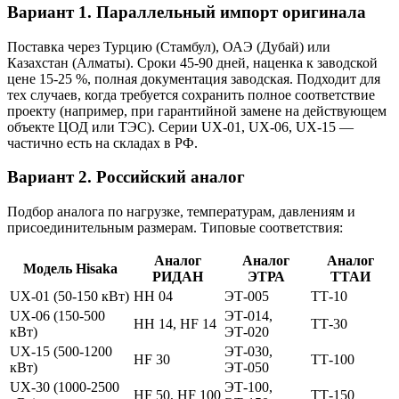
Вариант 1. Параллельный импорт оригинала
Поставка через Турцию (Стамбул), ОАЭ (Дубай) или
Казахстан (Алматы). Сроки 45-90 дней, наценка к заводской
цене 15-25 %, полная документация заводская. Подходит для
тех случаев, когда требуется сохранить полное соответствие
проекту (например, при гарантийной замене на действующем
объекте ЦОД или ТЭС). Серии UX-01, UX-06, UX-15 —
частично есть на складах в РФ.
Вариант 2. Российский аналог
Подбор аналога по нагрузке, температурам, давлениям и
присоединительным размерам. Типовые соответствия:
Аналог
Аналог
Аналог
Модель Hisaka
РИДАН
ЭТРА
ТТАИ
UX-01 (50-150 кВт)
HH 04
ЭТ-005
ТТ-10
UX-06 (150-500
ЭТ-014,
HH 14, HF 14
ТТ-30
кВт)
ЭТ-020
UX-15 (500-1200
ЭТ-030,
HF 30
ТТ-100
кВт)
ЭТ-050
UX-30 (1000-2500
ЭТ-100,
HF 50, HF 100
ТТ-150