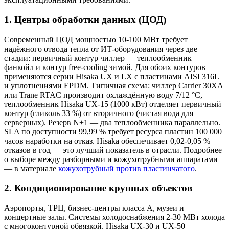
1. Центры обработки данных (ЦОД)
Современный ЦОД мощностью 10-100 МВт требует
надёжного отвода тепла от ИТ-оборудования через две
стадии: первичный контур чиллер — теплообменник —
фанкойл и контур free-cooling зимой. Для обоих контуров
применяются серии Hisaka UX и LX с пластинами AISI 316L
и уплотнениями EPDM. Типичная схема: чиллер Carrier 30XA
или Trane RTAC производит охлаждённую воду 7/12 °C,
теплообменник Hisaka UX-15 (1000 кВт) отделяет первичный
контур (гликоль 33 %) от вторичного (чистая вода для
серверных). Резерв N+1 — два теплообменника параллельно.
SLA по доступности 99,99 % требует ресурса пластин 100 000
часов наработки на отказ. Hisaka обеспечивает 0,02-0,05 %
отказов в год — это лучший показатель в отрасли. Подробнее
о выборе между разборными и кожухотрубными аппаратами
— в материале
кожухотрубный против пластинчатого
.
2. Кондиционирование крупных объектов
Аэропорты, ТРЦ, бизнес-центры класса А, музеи и
концертные залы. Системы холодоснабжения 2-30 МВт холода
с многоконтурной обвязкой. Hisaka UX-30 и UX-50