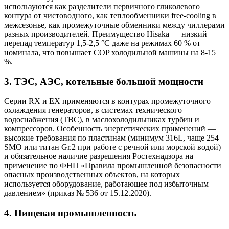
используются как разделители первичного гликолевого
контура от чистоводного, как теплообменники free-cooling в
межсезонье, как промежуточные обменники между чиллерами
разных производителей. Преимущество Hisaka — низкий
перепад температур 1,5-2,5 °C даже на режимах 60 % от
номинала, что повышает COP холодильной машины на 8-15
%.
3. ТЭС, АЭС, котельные большой мощности
Серии RX и EX применяются в контурах промежуточного
охлаждения генераторов, в системах технического
водоснабжения (ТВС), в маслохолодильниках турбин и
компрессоров. Особенность энергетических применений —
высокие требования по пластинам (минимум 316L, чаще 254
SMO или титан Gr.2 при работе с речной или морской водой)
и обязательное наличие разрешения Ростехнадзора на
применение по ФНП «Правила промышленной безопасности
опасных производственных объектов, на которых
используется оборудование, работающее под избыточным
давлением» (приказ № 536 от 15.12.2020).
4. Пищевая промышленность