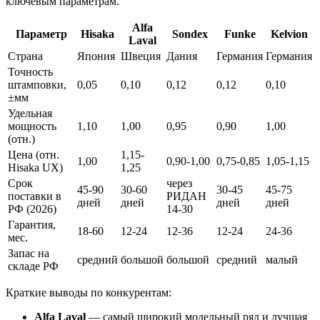
ключевым параметрам.
Alfa
Параметр
Hisaka
Sondex
Funke
Kelvion
Laval
Страна
Япония
Швеция
Дания
Германия
Германия
Точность
штамповки,
0,05
0,10
0,12
0,12
0,10
±мм
Удельная
мощность
1,10
1,00
0,95
0,90
1,00
(отн.)
Цена (отн.
1,15-
1,00
0,90-1,00
0,75-0,85
1,05-1,15
Hisaka UX)
1,25
Срок
через
45-90
30-60
30-45
45-75
поставки в
РИДАН
дней
дней
дней
дней
РФ (2026)
14-30
Гарантия,
18-60
12-24
12-36
12-24
24-36
мес.
Запас на
средний
большой
большой
средний
малый
складе РФ
Краткие выводы по конкурентам:
Alfa Laval
— самый широкий модельный ряд и лучшая