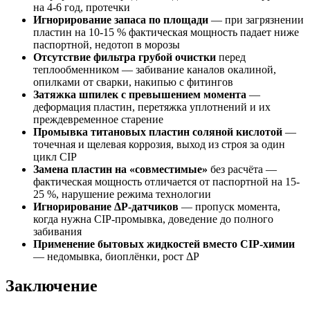
на 4-6 год, протечки
Игнорирование запаса по площади
— при загрязнении
пластин на 10-15 % фактическая мощность падает ниже
паспортной, недотоп в морозы
Отсутствие фильтра грубой очистки
перед
теплообменником — забивание каналов окалиной,
опилками от сварки, накипью с фитингов
Затяжка шпилек с превышением момента
—
деформация пластин, перетяжка уплотнений и их
преждевременное старение
Промывка титановых пластин соляной кислотой
—
точечная и щелевая коррозия, выход из строя за один
цикл CIP
Замена пластин на «совместимые»
без расчёта —
фактическая мощность отличается от паспортной на 15-
25 %, нарушение режима технологии
Игнорирование ΔP-датчиков
— пропуск момента,
когда нужна CIP-промывка, доведение до полного
забивания
Применение бытовых жидкостей вместо CIP-химии
— недомывка, биоплёнки, рост ΔP
Заключение