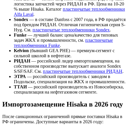
логистика запчастей через РИДАН в РФ. Цена на 10-20
% выше Hisaka. Каталог
пластинчатые теплообменники
Alfa Laval
.
Sondex
— в составе Danfoss с 2007 года, в РФ продаётся
под брендом РИДАН. Отличная гигиеническая серия S-
Hyg. См.
пластинчатые теплообменники Sondex
.
Funke
— лучший баланс цена/качество для типовых
задач ЖКХ и промышленности, см.
пластинчатые
теплообменники Funke
.
Kelvion
(бывший GEA PHE) — премиум-сегмент с
сильной школой в нефтегазе.
РИДАН
— российский лидер импортозамещения, на
собственном производстве выпускает аналоги Sondex
S/SF/SAF. См.
пластинчатые теплообменники РИДАН
.
ЭТРА
— российский производитель с заводом в
Подольске, специализация на ЖКХ и промышленности.
ТТАИ
— российский производитель из Новосибирска,
специализация на нефтегазовом сегменте.
Импортозамещение Hisaka в 2026 году
После санкционных ограничений прямые поставки Hisaka в
РФ ограничены. Доступные варианты в 2026 году: