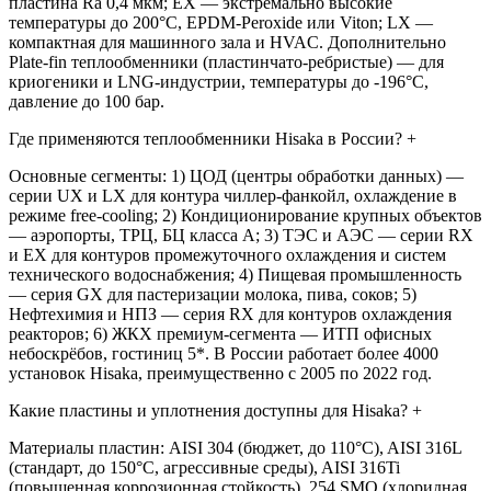
пластина Ra 0,4 мкм; EX — экстремально высокие
температуры до 200°C, EPDM-Peroxide или Viton; LX —
компактная для машинного зала и HVAC. Дополнительно
Plate-fin теплообменники (пластинчато-ребристые) — для
криогеники и LNG-индустрии, температуры до -196°C,
давление до 100 бар.
Где применяются теплообменники Hisaka в России?
+
Основные сегменты: 1) ЦОД (центры обработки данных) —
серии UX и LX для контура чиллер-фанкойл, охлаждение в
режиме free-cooling; 2) Кондиционирование крупных объектов
— аэропорты, ТРЦ, БЦ класса А; 3) ТЭС и АЭС — серии RX
и EX для контуров промежуточного охлаждения и систем
технического водоснабжения; 4) Пищевая промышленность
— серия GX для пастеризации молока, пива, соков; 5)
Нефтехимия и НПЗ — серия RX для контуров охлаждения
реакторов; 6) ЖКХ премиум-сегмента — ИТП офисных
небоскрёбов, гостиниц 5*. В России работает более 4000
установок Hisaka, преимущественно с 2005 по 2022 год.
Какие пластины и уплотнения доступны для Hisaka?
+
Материалы пластин: AISI 304 (бюджет, до 110°C), AISI 316L
(стандарт, до 150°C, агрессивные среды), AISI 316Ti
(повышенная коррозионная стойкость), 254 SMO (хлоридная