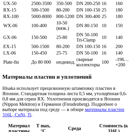
UX-50
2500-3500
350-500
DN 200-250
16
160
RX-15
500-1500
80-200
DN 100-150
25
180
RX-100
5000-8000
800-1200
DN 300-400
25
180
10-50
WX-06
100-400
DN 80-150
10
150
(вязк.)
DN 50-100
GX-06
150-500
25-80
10
140
Tri-Clamp
EX-15
500-1500
80-200
DN 100-150
16
200
LX-06
150-450
25-75
DN 50-100
16
140
сварные
-196…
Plate-fin
До 80 000
индивид.
100
коллекторы
+200
Материалы пластин и уплотнений
Hisaka использует прецизионную штамповку пластин в
Японии. Стандартная толщина листа 0,5 мм, утолщённая 0,6-
0,8 мм для серии RX. Уплотнения производятся в Японии
(Nippon Mektron) и Германии (Freudenberg). Подробнее о
выборе материала под среду — в обзоре
материалы пластин
316L, CuNi, Ti
.
Материал
T max,
Стоимость (к
Среда
пластины
°C
316L)