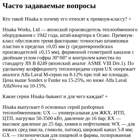
Часто задаваемые вопросы
Кто такой Hisaka и почему его относят к премиум-классу?
+
Hisaka Works, Ltd — японский производитель теплообменного
оборудования с 1942 года, штаб-квартира в Осаке. Премиум-
класс обусловлен тремя факторами: точностью штамповки
пластин в пределах ±0,05 мм (у среднеевропейских
производителей ±0,15 мм), фирменной геометрией каналов с
двойным углом гофры 30°/60° и контролем качества по
стандарту JIS B 8249 (японский аналог ASME VIII Div.1). По
удельному коэффициенту теплопередачи серия UX опережает
аналоги Alfa Laval M-серии на 8-12% при той же площади.
Цена выше Sondex и Funke на 15-25%, но ниже Alfa Laval
AlfaNova на 10-15%.
Какие серии Hisaka бывают и для чего каждая?
+
Hisaka выпускает 6 основных серий разборных
теплообменников: UX — универсальная для ЖКХ, ИТП,
ЦТП, нагрузки 50-3500 кВт, давление до 16 бар; RX —
высокое давление до 25 бар, химия и нефтехимия; WX — для
вязких сред (масла, гликоли, патока), широкий канал 5-8 мм;
GX — гигиеническая для пищевой и фармы, полированная