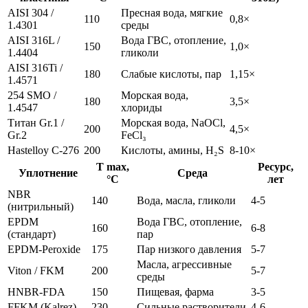
AISI 304 /
Пресная вода, мягкие
110
0,8×
1.4301
среды
AISI 316L /
Вода ГВС, отопление,
150
1,0×
1.4404
гликоли
AISI 316Ti /
180
Слабые кислоты, пар
1,15×
1.4571
254 SMO /
Морская вода,
180
3,5×
1.4547
хлориды
Титан Gr.1 /
Морская вода, NaOCl,
200
4,5×
Gr.2
FeCl₃
Hastelloy C-276
200
Кислоты, амины, H₂S
8-10×
T max,
Ресурс,
Уплотнение
Среда
°C
лет
NBR
140
Вода, масла, гликоли
4-5
(нитрильный)
EPDM
Вода ГВС, отопление,
160
6-8
(стандарт)
пар
EPDM-Peroxide
175
Пар низкого давления
5-7
Масла, агрессивные
Viton / FKM
200
5-7
среды
HNBR-FDA
150
Пищевая, фарма
3-5
FFKM (Kalrez)
230
Сильные растворители
4-6