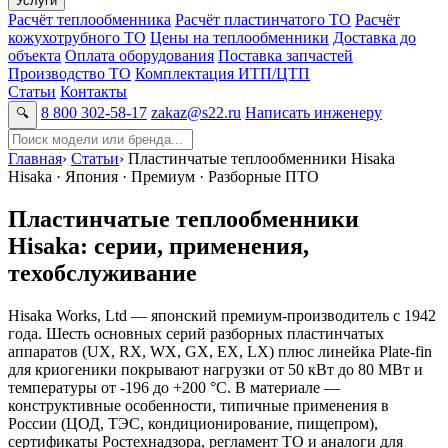
Услуги
Расчёт теплообменника
Расчёт пластинчатого ТО
Расчёт
кожухотрубного ТО
Цены на теплообменники
Доставка до
объекта
Оплата оборудования
Поставка запчастей
Производство ТО
Комплектация ИТП/ЦТП
Статьи
Контакты
8 800 302-58-17
zakaz@s22.ru
Написать инженеру
🔍
Главная
›
Статьи
›
Пластинчатые теплообменники Hisaka
Hisaka · Япония · Премиум · Разборные ПТО
Пластинчатые теплообменники
Hisaka: серии, применения,
техобслуживание
Hisaka Works, Ltd — японский премиум-производитель с 1942
года. Шесть основных серий разборных пластинчатых
аппаратов (UX, RX, WX, GX, EX, LX) плюс линейка Plate-fin
для криогеники покрывают нагрузки от 50 кВт до 80 МВт и
температуры от -196 до +200 °C. В материале —
конструктивные особенности, типичные применения в
России (ЦОД, ТЭС, кондиционирование, пищепром),
сертификаты Ростехнадзора, регламент ТО и аналоги для