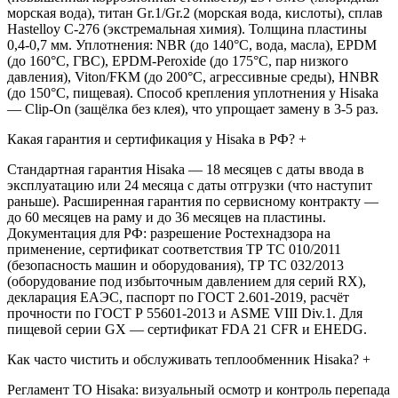
морская вода), титан Gr.1/Gr.2 (морская вода, кислоты), сплав
Hastelloy C-276 (экстремальная химия). Толщина пластины
0,4-0,7 мм. Уплотнения: NBR (до 140°C, вода, масла), EPDM
(до 160°C, ГВС), EPDM-Peroxide (до 175°C, пар низкого
давления), Viton/FKM (до 200°C, агрессивные среды), HNBR
(до 150°C, пищевая). Способ крепления уплотнения у Hisaka
— Clip-On (защёлка без клея), что упрощает замену в 3-5 раз.
Какая гарантия и сертификация у Hisaka в РФ?
+
Стандартная гарантия Hisaka — 18 месяцев с даты ввода в
эксплуатацию или 24 месяца с даты отгрузки (что наступит
раньше). Расширенная гарантия по сервисному контракту —
до 60 месяцев на раму и до 36 месяцев на пластины.
Документация для РФ: разрешение Ростехнадзора на
применение, сертификат соответствия ТР ТС 010/2011
(безопасность машин и оборудования), ТР ТС 032/2013
(оборудование под избыточным давлением для серий RX),
декларация ЕАЭС, паспорт по ГОСТ 2.601-2019, расчёт
прочности по ГОСТ Р 55601-2013 и ASME VIII Div.1. Для
пищевой серии GX — сертификат FDA 21 CFR и EHEDG.
Как часто чистить и обслуживать теплообменник Hisaka?
+
Регламент ТО Hisaka: визуальный осмотр и контроль перепада