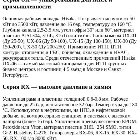
промышленности
Основная рабочая лошадка Hisaka. Покрывает нагрузки от 50
кВт до 3500 кВт, давление до 16 бар, температуру до 160 °C.
Глубина канала 2,5-3,5 мм, угол гофры 30° или 60°, материал
пластин AISI 304, 316L, 316Ti или титан. Типоразмеры UX-01
(Ду 25-50), UX-06 (Ду 50-100), UX-15 (Ду 100-150), UX-30 (Ду
150-200), UX-50 (Ду 200-250). Применение: ИТП, ЦТП,
контуры отопления и ГВС, бойлеры, охлаждение в HVAC,
рекуперация тепла. Среди отечественных применений Hisaka
UX-06 — самый массовый типоразмер для ИТП крупных
бизнес-центров и гостиниц 4-5 звёзд в Москве и Санкт-
Петербурге.
Серия RX — высокое давление и химия
Усиленная рама и пластины толщиной 0,6-0,8 мм. Рабочее
давление до 25 бар, испытательное 32 бар. Температура до 180
°C. Используется в нефтехимии, на НПЗ, в нефтегазовой
добыче, на компрессорных станциях, в системах с высоким
напором (более 16 бар). Уплотнения преимущественно EPDM-
Peroxide или Viton, материал пластин 316L, 254 SMO, титан
Gr.2, Hastelloy C-276. Типоразмеры RX-06, RX-15, RX-30, RX-
50, RX-100 (до 8000 кВт).