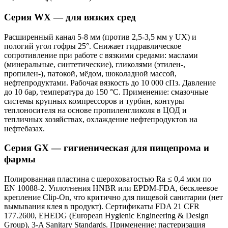
Серия WX — для вязких сред
Расширенный канал 5-8 мм (против 2,5-3,5 мм у UX) и
пологий угол гофры 25°. Снижает гидравлическое
сопротивление при работе с вязкими средами: маслами
(минеральные, синтетические), гликолями (этилен-,
пропилен-), патокой, мёдом, шоколадной массой,
нефтепродуктами. Рабочая вязкость до 10 000 сПз. Давление
до 10 бар, температура до 150 °C. Применение: смазочные
системы крупных компрессоров и турбин, контуры
теплоносителя на основе пропиленгликоля в ЦОД и
тепличных хозяйствах, охлаждение нефтепродуктов на
нефтебазах.
Серия GX — гигиеническая для пищепрома и
фармы
Полированная пластина с шероховатостью Ra ≤ 0,4 мкм по
EN 10088-2. Уплотнения HNBR или EPDM-FDA, бесклеевое
крепление Clip-On, что критично для пищевой санитарии (нет
вымывания клея в продукт). Сертификаты FDA 21 CFR
177.2600, EHEDG (European Hygienic Engineering & Design
Group), 3-A Sanitary Standards. Применение: пастеризация