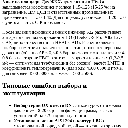
Запас по площади.
Для ЖКХ-применений в Hisaka
закладывается коэффициент запаса 1,15-1,25 (15-25 %) на
загрязнение. Для ЦОД и ответственных промышленных
применений — 1,30-1,40. Для пищевых установок — 1,20-1,30
с учётом частых CIP-промывок.
После задания исходных данных инженер S22 рассчитывает
аппарат в специализированном ПО (Hisaka GS-Pro, Alfa Laval
CAS, либо отечественный HEAT-CAD). Расчёт включает:
подбор геометрии и количества пластин, проверку перепада
давления (обычно ΔP ≤ 0,3-0,5 бар на стороне отопления и 0,4-
0,8 бар на стороне ГВС), контроль скорости в каналах (1,2-2,5
м/с — оптимум для турбулизации без эрозии), расчёт LMTD и
коэффициента теплопередачи K (для воды 4500-6500 Вт/м²·К,
для гликолей 3500-5000, для масел 1500-2500).
Типовые ошибки выбора и
эксплуатации
Выбор серии UX вместо RX
для контуров с пиковым
давлением 18-20 бар — деформация рамы, разрыв
уплотнений на 2-3 год эксплуатации
Установка пластин AISI 304 в контур ГВС
с
хлорированной городской водой — точечная коррозия