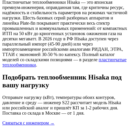
Пластинчатые теплообменники Hisaka — это японская
премиум-инженерия, оправданная там, где критичны ресурс,
надёжность и стабильность параметров на режимах частичной
нагрузки. Шесть базовых серий разборных аппаратов и
линейка Plate-fin покрывают практически весь спектр
промышленных и коммунальных применений: от компактных
ИТП на 50 кВт до криогенных установок ожижения газа на
десятки мегаватт. В 2026 году в РФ Hisaka доступен через
параллельный импорт (45-90 дней) или через
импортозамещение российскими аналогами РИДАН, ЭТРА,
ТТАИ с экономией 30-50 % по капексу. Полный каталог
моделей со складскими позициями — в разделе
пластинчатые
теплообменники
.
Подобрать теплообменник Hisaka под
вашу нагрузку
Отправьте нагрузку (кВт), температуры обоих контуров,
давление и среду — инженер S22 рассчитает модель Hisaka
или российский аналог и пришлёт КП за 1-2 рабочих дня.
Поставка со склада в Москве — от 1 дня.
Связаться с инженером →