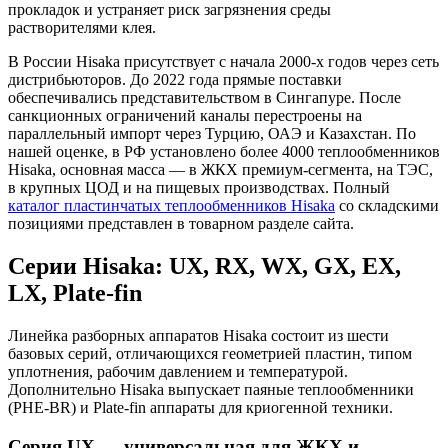
прокладок и устраняет риск загрязнения среды
растворителями клея.
В России Hisaka присутствует с начала 2000-х годов через сеть
дистрибьюторов. До 2022 года прямые поставки
обеспечивались представительством в Сингапуре. После
санкционных ограничений каналы перестроены на
параллельный импорт через Турцию, ОАЭ и Казахстан. По
нашей оценке, в РФ установлено более 4000 теплообменников
Hisaka, основная масса — в ЖКХ премиум-сегмента, на ТЭС,
в крупных ЦОД и на пищевых производствах. Полный
каталог пластинчатых теплообменников Hisaka
со складскими
позициями представлен в товарном разделе сайта.
Серии Hisaka: UX, RX, WX, GX, EX,
LX, Plate-fin
Линейка разборных аппаратов Hisaka состоит из шести
базовых серий, отличающихся геометрией пластин, типом
уплотнения, рабочим давлением и температурой.
Дополнительно Hisaka выпускает паяные теплообменники
(PHE-BR) и Plate-fin аппараты для криогенной техники.
Серия UX — универсальная для ЖКХ и