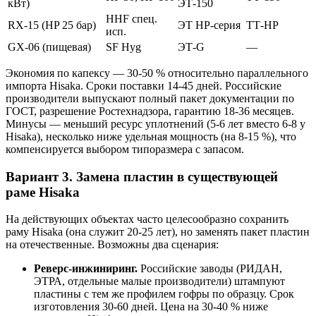
кВт)
ЭТ-150
HHF спец.
RX-15 (HP 25 бар)
ЭТ HP-серия
ТТ-HP
исп.
GX-06 (пищевая)
SF Hyg
ЭТ-G
—
Экономия по капексу — 30-50 % относительно параллельного
импорта Hisaka. Сроки поставки 14-45 дней. Российские
производители выпускают полный пакет документации по
ГОСТ, разрешение Ростехнадзора, гарантию 18-36 месяцев.
Минусы — меньший ресурс уплотнений (5-6 лет вместо 6-8 у
Hisaka), несколько ниже удельная мощность (на 8-15 %), что
компенсируется выбором типоразмера с запасом.
Вариант 3. Замена пластин в существующей
раме Hisaka
На действующих объектах часто целесообразно сохранить
раму Hisaka (она служит 20-25 лет), но заменять пакет пластин
на отечественные. Возможны два сценария:
Реверс-инжиниринг.
Российские заводы (РИДАН,
ЭТРА, отдельные малые производители) штампуют
пластины с тем же профилем гофры по образцу. Срок
изготовления 30-60 дней. Цена на 30-40 % ниже