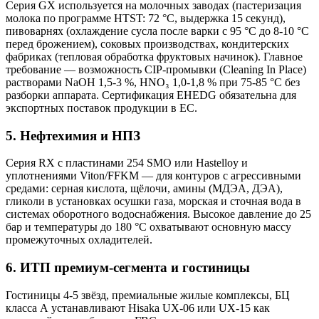
Серия GX используется на молочных заводах (пастеризация
молока по программе HTST: 72 °C, выдержка 15 секунд),
пивоварнях (охлаждение сусла после варки с 95 °C до 8-10 °C
перед брожением), соковых производствах, кондитерских
фабриках (тепловая обработка фруктовых начинок). Главное
требование — возможность CIP-промывки (Cleaning In Place)
растворами NaOH 1,5-3 %, HNO₃ 1,0-1,8 % при 75-85 °C без
разборки аппарата. Сертификация EHEDG обязательна для
экспортных поставок продукции в ЕС.
5. Нефтехимия и НПЗ
Серия RX с пластинами 254 SMO или Hastelloy и
уплотнениями Viton/FFKM — для контуров с агрессивными
средами: серная кислота, щёлочи, амины (МДЭА, ДЭА),
гликоли в установках осушки газа, морская и сточная вода в
системах оборотного водоснабжения. Высокое давление до 25
бар и температуры до 180 °C охватывают основную массу
промежуточных охладителей.
6. ИТП премиум-сегмента и гостиницы
Гостиницы 4-5 звёзд, премиальные жилые комплексы, БЦ
класса А устанавливают Hisaka UX-06 или UX-15 как