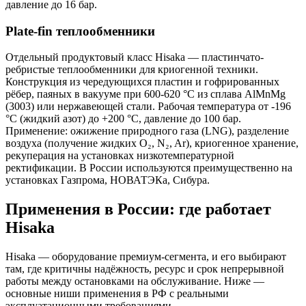
давление до 16 бар.
Plate-fin теплообменники
Отдельный продуктовый класс Hisaka — пластинчато-
ребристые теплообменники для криогенной техники.
Конструкция из чередующихся пластин и гофрированных
рёбер, паяных в вакууме при 600-620 °C из сплава AlMnMg
(3003) или нержавеющей стали. Рабочая температура от -196
°C (жидкий азот) до +200 °C, давление до 100 бар.
Применение: ожижение природного газа (LNG), разделение
воздуха (получение жидких O₂, N₂, Ar), криогенное хранение,
рекуперация на установках низкотемпературной
ректификации. В России используются преимущественно на
установках Газпрома, НОВАТЭКа, Сибура.
Применения в России: где работает
Hisaka
Hisaka — оборудование премиум-сегмента, и его выбирают
там, где критичны надёжность, ресурс и срок непрерывной
работы между остановками на обслуживание. Ниже —
основные ниши применения в РФ с реальными
эксплуатационными требованиями.