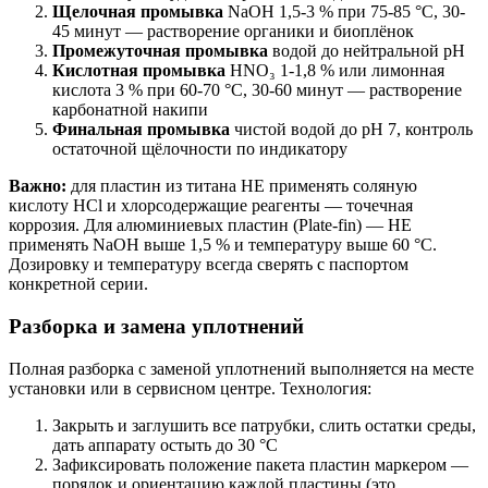
Щелочная промывка
NaOH 1,5-3 % при 75-85 °C, 30-
45 минут — растворение органики и биоплёнок
Промежуточная промывка
водой до нейтральной pH
Кислотная промывка
HNO₃ 1-1,8 % или лимонная
кислота 3 % при 60-70 °C, 30-60 минут — растворение
карбонатной накипи
Финальная промывка
чистой водой до pH 7, контроль
остаточной щёлочности по индикатору
Важно:
для пластин из титана НЕ применять соляную
кислоту HCl и хлорсодержащие реагенты — точечная
коррозия. Для алюминиевых пластин (Plate-fin) — НЕ
применять NaOH выше 1,5 % и температуру выше 60 °C.
Дозировку и температуру всегда сверять с паспортом
конкретной серии.
Разборка и замена уплотнений
Полная разборка с заменой уплотнений выполняется на месте
установки или в сервисном центре. Технология:
Закрыть и заглушить все патрубки, слить остатки среды,
дать аппарату остыть до 30 °C
Зафиксировать положение пакета пластин маркером —
порядок и ориентацию каждой пластины (это