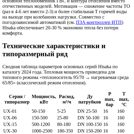
основной теплообменник ГВС и контура отопления вместо
отечественных моделей. Мотивация — снижение частоты ТО
(раз в 4-6 лет вместо 2-3) и более стабильная T горячей воды
на выходе при колебаниях нагрузки. Совместно с
погодозависимой автоматикой (см.
ПЗА-контроллер ИТП
)
Hisaka обеспечивает 20-30 % экономии тепла без потери
комфорта.
Технические характеристики и
типоразмерный ряд
Сводная таблица параметров основных серий Hisaka по
каталогу 2024 года. Тепловая мощность приведена для
типового режима «теплоноситель 95/70 → нагреваемая среда
65/85» (классический режим отопления).
P
T
Серия /
Мощность,
Расход,
Ду
max,
max,
типоразмер
кВт
м³/ч
патрубков
бар
°C
UX-01
50-150
5-25
DN 25-50
16
160
UX-06
150-500
25-80
DN 50-100
16
160
UX-15
500-1200
80-180
DN 100-150
16
160
UX-30
1000-2500
180-350
DN 150-200
16
160