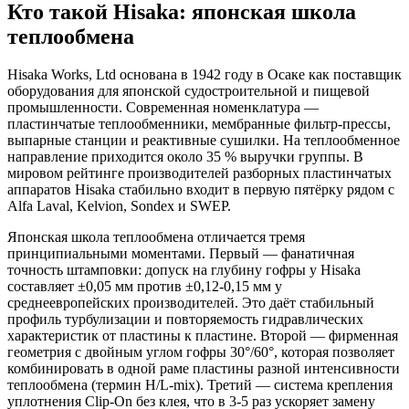
Кто такой Hisaka: японская школа
теплообмена
Hisaka Works, Ltd основана в 1942 году в Осаке как поставщик
оборудования для японской судостроительной и пищевой
промышленности. Современная номенклатура —
пластинчатые теплообменники, мембранные фильтр-прессы,
выпарные станции и реактивные сушилки. На теплообменное
направление приходится около 35 % выручки группы. В
мировом рейтинге производителей разборных пластинчатых
аппаратов Hisaka стабильно входит в первую пятёрку рядом с
Alfa Laval, Kelvion, Sondex и SWEP.
Японская школа теплообмена отличается тремя
принципиальными моментами. Первый — фанатичная
точность штамповки: допуск на глубину гофры у Hisaka
составляет ±0,05 мм против ±0,12-0,15 мм у
среднеевропейских производителей. Это даёт стабильный
профиль турбулизации и повторяемость гидравлических
характеристик от пластины к пластине. Второй — фирменная
геометрия с двойным углом гофры 30°/60°, которая позволяет
комбинировать в одной раме пластины разной интенсивности
теплообмена (термин H/L-mix). Третий — система крепления
уплотнения Clip-On без клея, что в 3-5 раз ускоряет замену