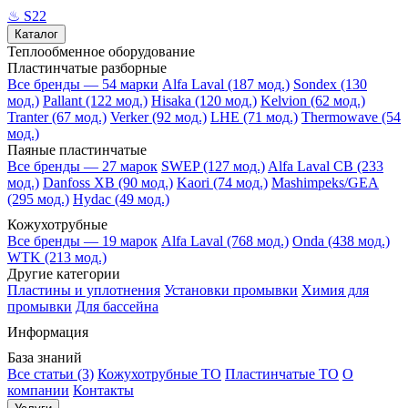
♨
S22
Каталог
Теплообменное оборудование
Пластинчатые разборные
Все бренды — 54 марки
Alfa Laval (187 мод.)
Sondex (130
мод.)
Pallant (122 мод.)
Hisaka (120 мод.)
Kelvion (62 мод.)
Tranter (67 мод.)
Verker (92 мод.)
LHE (71 мод.)
Thermowave (54
мод.)
Паяные пластинчатые
Все бренды — 27 марок
SWEP (127 мод.)
Alfa Laval CB (233
мод.)
Danfoss XB (90 мод.)
Kaori (74 мод.)
Mashimpeks/GEA
(295 мод.)
Hydac (49 мод.)
Кожухотрубные
Все бренды — 19 марок
Alfa Laval (768 мод.)
Onda (438 мод.)
WTK (213 мод.)
Другие категории
Пластины и уплотнения
Установки промывки
Химия для
промывки
Для бассейна
Информация
База знаний
Все статьи (3)
Кожухотрубные ТО
Пластинчатые ТО
О
компании
Контакты