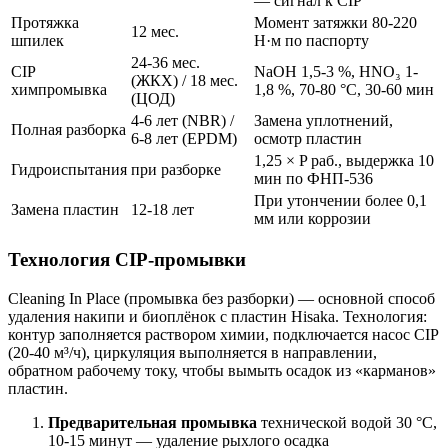
— сигнал к CIP
Протяжка
Момент затяжки 80-220
12 мес.
шпилек
Н·м по паспорту
24-36 мес.
CIP
NaOH 1,5-3 %, HNO₃ 1-
(ЖКХ) / 18 мес.
химпромывка
1,8 %, 70-80 °C, 30-60 мин
(ЦОД)
4-6 лет (NBR) /
Замена уплотнений,
Полная разборка
6-8 лет (EPDM)
осмотр пластин
1,25 × P раб., выдержка 10
Гидроиспытания
при разборке
мин по ФНП-536
При утончении более 0,1
Замена пластин
12-18 лет
мм или коррозии
Технология CIP-промывки
Cleaning In Place (промывка без разборки) — основной способ
удаления накипи и биоплёнок с пластин Hisaka. Технология:
контур заполняется раствором химии, подключается насос CIP
(20-40 м³/ч), циркуляция выполняется в направлении,
обратном рабочему току, чтобы вымыть осадок из «карманов»
пластин.
Предварительная промывка
технической водой 30 °C,
10-15 минут — удаление рыхлого осадка