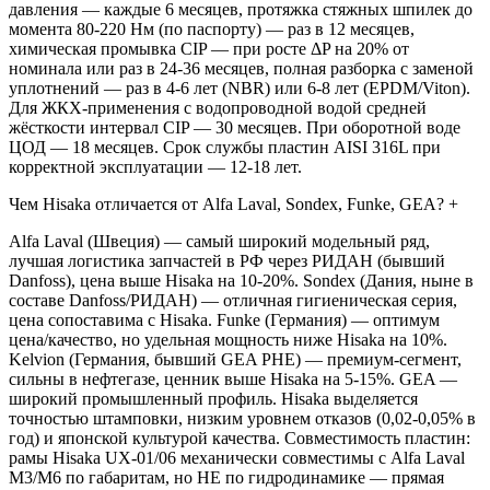
давления — каждые 6 месяцев, протяжка стяжных шпилек до
момента 80-220 Нм (по паспорту) — раз в 12 месяцев,
химическая промывка CIP — при росте ΔP на 20% от
номинала или раз в 24-36 месяцев, полная разборка с заменой
уплотнений — раз в 4-6 лет (NBR) или 6-8 лет (EPDM/Viton).
Для ЖКХ-применения с водопроводной водой средней
жёсткости интервал CIP — 30 месяцев. При оборотной воде
ЦОД — 18 месяцев. Срок службы пластин AISI 316L при
корректной эксплуатации — 12-18 лет.
Чем Hisaka отличается от Alfa Laval, Sondex, Funke, GEA?
+
Alfa Laval (Швеция) — самый широкий модельный ряд,
лучшая логистика запчастей в РФ через РИДАН (бывший
Danfoss), цена выше Hisaka на 10-20%. Sondex (Дания, ныне в
составе Danfoss/РИДАН) — отличная гигиеническая серия,
цена сопоставима с Hisaka. Funke (Германия) — оптимум
цена/качество, но удельная мощность ниже Hisaka на 10%.
Kelvion (Германия, бывший GEA PHE) — премиум-сегмент,
сильны в нефтегазе, ценник выше Hisaka на 5-15%. GEA —
широкий промышленный профиль. Hisaka выделяется
точностью штамповки, низким уровнем отказов (0,02-0,05% в
год) и японской культурой качества. Совместимость пластин:
рамы Hisaka UX-01/06 механически совместимы с Alfa Laval
M3/M6 по габаритам, но НЕ по гидродинамике — прямая