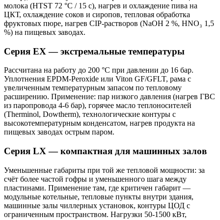
молока (HTST 72 °C / 15 с), нагрев и охлаждение пива на
ЦКТ, охлаждение соков и сиропов, тепловая обработка
фруктовых пюре, нагрев CIP-растворов (NaOH 2 %, HNO₃ 1,5
%) на пищевых заводах.
Серия EX — экстремальные температуры
Рассчитана на работу до 200 °C при давлении до 16 бар.
Уплотнения EPDM-Peroxide или Viton GF/GFLT, рама с
увеличенным температурным запасом по тепловому
расширению. Применение: пар низкого давления (нагрев ГВС
из паропровода 4-6 бар), горячее масло теплоносителей
(Therminol, Dowtherm), технологические контуры с
высокотемпературным конденсатом, нагрев продукта на
пищевых заводах острым паром.
Серия LX — компактная для машинных залов
Уменьшенные габариты при той же тепловой мощности: за
счёт более частой гофры и уменьшенного шага между
пластинами. Применение там, где критичен габарит —
модульные котельные, тепловые пункты внутри здания,
машинные залы чиллерных установок, контуры ЦОД с
ограниченным пространством. Нагрузки 50-1500 кВт,