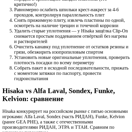
критично!)
Равномерно ослабить шпильки крест-накрест за 4-6
проходов, контролируя параллельность плит
Снять прижимную плиту, извлечь пластины по одной,
осмотреть на наличие трещин и точечной коррозии
Удалить старые уплотнения — у Hisaka защёлка Clip-On
снимается простым поддеванием отвёрткой без нагрева
и растворителей
Очистить канавку под уплотнение от остатков резины и
грязи, обезжирить изопропиловым спиртом
Установить новые оригинальные уплотнения, проверить
плотность посадки по всему периметру
Собрать пакет в исходной последовательности, прижать
с моментом затяжки по паспорту, провести
гидроиспытания
Hisaka vs Alfa Laval, Sondex, Funke,
Kelvion: сравнение
Hisaka конкурирует на российском рынке с пятью основными
игроками: Alfa Laval, Sondex (часть РИДАН), Funke, Kelvion
(ранее GEA PHE), а также с отечественными
производителями РИДАН, ЭТРА и ТТАИ. Сравним по