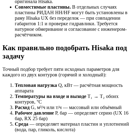
оригинала Hisaka.
Совместимые пластины.
В отдельных случаях
пластины РИДАН HH/HF могут быть установлены в
раму Hisaka UX без переделок — при совпадении
габаритов 1:1 и проверке гидравлики. Требуется
натурное обмеривание и согласование с инженером-
расчётчиком.
Как правильно подобрать Hisaka под
задачу
Точный подбор требует пяти исходных параметров для
каждого из двух контуров (горячий и холодный):
Тепловая нагрузка
Q, кВт — расчётная мощность
аппарата
Температуры на входе и выходе
T₁ → T₂ обоих
контуров, °C
Расход
G, м³/ч или т/ч — массовый или объёмный
Рабочее давление
P, бар — определяет серию (UX 16
бар, RX 25 бар)
Среда
— определяет материал пластин и уплотнений
(вода, пар, гликоль, кислота)