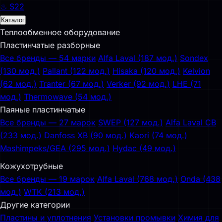
♨
S22
Каталог
Теплообменное оборудование
Пластинчатые разборные
Все бренды — 54 марки
Alfa Laval (187 мод.)
Sondex
(130 мод.)
Pallant (122 мод.)
Hisaka (120 мод.)
Kelvion
(62 мод.)
Tranter (67 мод.)
Verker (92 мод.)
LHE (71
мод.)
Thermowave (54 мод.)
Паяные пластинчатые
Все бренды — 27 марок
SWEP (127 мод.)
Alfa Laval CB
(233 мод.)
Danfoss XB (90 мод.)
Kaori (74 мод.)
Mashimpeks/GEA (295 мод.)
Hydac (49 мод.)
Кожухотрубные
Все бренды — 19 марок
Alfa Laval (768 мод.)
Onda (438
мод.)
WTK (213 мод.)
Другие категории
Пластины и уплотнения
Установки промывки
Химия для