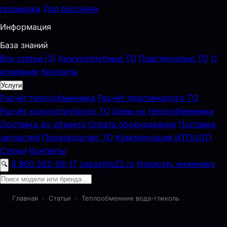
промывки
Для бассейна
Информация
База знаний
Все статьи (3)
Кожухотрубные ТО
Пластинчатые ТО
О
компании
Контакты
Услуги
Расчёт теплообменника
Расчёт пластинчатого ТО
Расчёт кожухотрубного ТО
Цены на теплообменники
Доставка до объекта
Оплата оборудования
Поставка
запчастей
Производство ТО
Комплектация ИТП/ЦТП
Статьи
Контакты
8 800 302-58-17
zakaz@s22.ru
Написать инженеру
🔍
Главная
›
Статьи
›
Теплообменник вода-гликоль