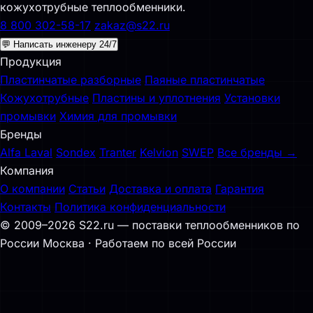
кожухотрубные теплообменники.
8 800 302-58-17
zakaz@s22.ru
💬 Написать инженеру 24/7
Продукция
Пластинчатые разборные
Паяные пластинчатые
Кожухотрубные
Пластины и уплотнения
Установки
промывки
Химия для промывки
Бренды
Alfa Laval
Sondex
Tranter
Kelvion
SWEP
Все бренды →
Компания
О компании
Статьи
Доставка и оплата
Гарантия
Контакты
Политика конфиденциальности
© 2009–2026 S22.ru — поставки теплообменников по
России
Москва · Работаем по всей России