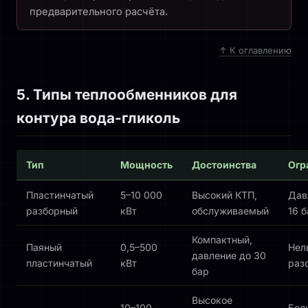
предварительного расчёта.
↑ К оглавлению
5. Типы теплообменников для
контура вода-гликоль
Тип
Мощность
Достоинства
Огр
Пластинчатый
5–10 000
Высокий КТП,
Дав
разборный
кВт
обслуживаемый
16 
Компактный,
Паяный
0,5–500
Нел
давление до 30
пластинчатый
кВт
раз
бар
Высокое
10–100
Бол