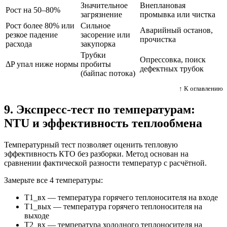
Значительное
Внеплановая
Рост на 50–80%
загрязнение
промывка или чистка
Рост более 80% или
Сильное
Аварийный останов,
резкое падение
засорение или
прочистка
расхода
закупорка
Трубки
Опрессовка, поиск
ΔP упал ниже нормы
пробиты
дефектных трубок
(байпас потока)
↑ К оглавлению
9. Экспресс-тест по температурам:
NTU и эффективность теплообмена
Температурный тест позволяет оценить тепловую
эффективность КТО без разборки. Метод основан на
сравнении фактической разности температур с расчётной.
Замерьте все 4 температуры:
T1_вх — температура горячего теплоносителя на входе
T1_вых — температура горячего теплоносителя на
выходе
T2_вх — температура холодного теплоносителя на