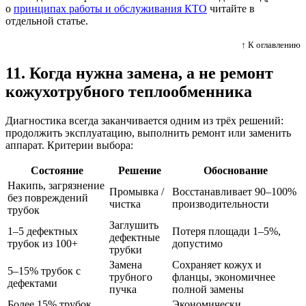
о
принципах работы и обслуживания КТО
читайте в
отдельной статье.
↑ К оглавлению
11. Когда нужна замена, а не ремонт
кожухотрубного теплообменника
Диагностика всегда заканчивается одним из трёх решений:
продолжить эксплуатацию, выполнить ремонт или заменить
аппарат. Критерии выбора:
Состояние
Решение
Обоснование
Накипь, загрязнение
Промывка /
Восстанавливает 90–100%
без повреждений
чистка
производительности
трубок
Заглушить
1–5 дефектных
Потеря площади 1–5%,
дефектные
трубок из 100+
допустимо
трубки
Замена
Сохраняет кожух и
5–15% трубок с
трубного
фланцы, экономичнее
дефектами
пучка
полной замены
Более 15% трубок
Экономически