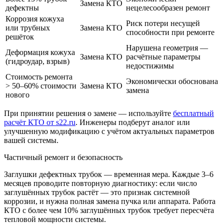
Замена КТО
дефектны
нецелесообразен ремонт
Коррозия кожуха
Риск потери несущей
или трубных
Замена КТО
способности при ремонте
решёток
Нарушена геометрия —
Деформация кожуха
Замена КТО
расчётные параметры
(гидроудар, взрыв)
недостижимы
Стоимость ремонта
Экономически обоснована
> 50–60% стоимости
Замена КТО
замена
нового
При принятии решения о замене — используйте
бесплатный
расчёт КТО от s22.ru
. Инженеры подберут аналог или
улучшенную модификацию с учётом актуальных параметров
вашей системы.
Частичный ремонт и безопасность
Заглушки дефектных трубок — временная мера. Каждые 3–6
месяцев проводите повторную диагностику: если число
заглушённых трубок растёт — это признак системной
коррозии, и нужна полная замена пучка или аппарата. Работа
КТО с более чем 10% заглушённых трубок требует пересчёта
тепловой мощности системы.