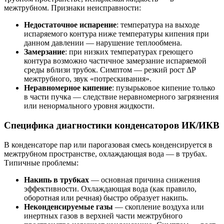
межтрубном. Признаки неисправности:
Недостаточное испарение
: температура на выходе
испаряемого контура ниже температуры кипения при
данном давлении — нарушение теплообмена.
Замерзание
: при низких температурах греющего
контура возможно частичное замерзание испаряемой
среды вблизи трубок. Симптом — резкий рост ΔP
межтрубного, звук «потрескивания».
Неравномерное кипение
: пузырьковое кипение только
в части пучка — следствие неравномерного загрязнения
или ненормального уровня жидкости.
Специфика диагностики конденсаторов ИК/ИКВ
В конденсаторе пар или парогазовая смесь конденсируется в
межтрубном пространстве, охлаждающая вода — в трубах.
Типичные проблемы:
Накипь в трубках
— основная причина снижения
эффективности. Охлаждающая вода (как правило,
оборотная или речная) быстро образует накипь.
Неконденсируемые газы
— скопление воздуха или
инертных газов в верхней части межтрубного