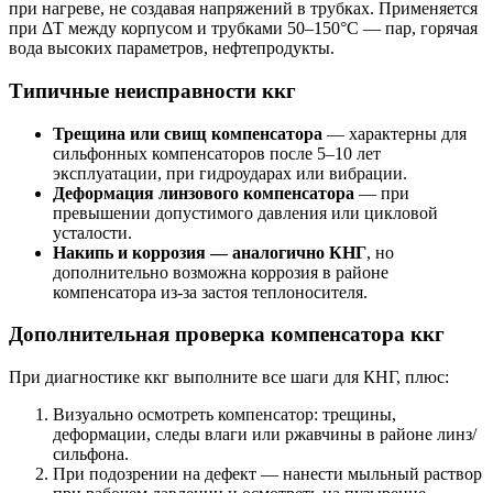
при нагреве, не создавая напряжений в трубках. Применяется
при ΔT между корпусом и трубками 50–150°C — пар, горячая
вода высоких параметров, нефтепродукты.
Типичные неисправности ккг
Трещина или свищ компенсатора
— характерны для
сильфонных компенсаторов после 5–10 лет
эксплуатации, при гидроударах или вибрации.
Деформация линзового компенсатора
— при
превышении допустимого давления или цикловой
усталости.
Накипь и коррозия — аналогично КНГ
, но
дополнительно возможна коррозия в районе
компенсатора из-за застоя теплоносителя.
Дополнительная проверка компенсатора ккг
При диагностике ккг выполните все шаги для КНГ, плюс:
Визуально осмотреть компенсатор: трещины,
деформации, следы влаги или ржавчины в районе линз/
сильфона.
При подозрении на дефект — нанести мыльный раствор