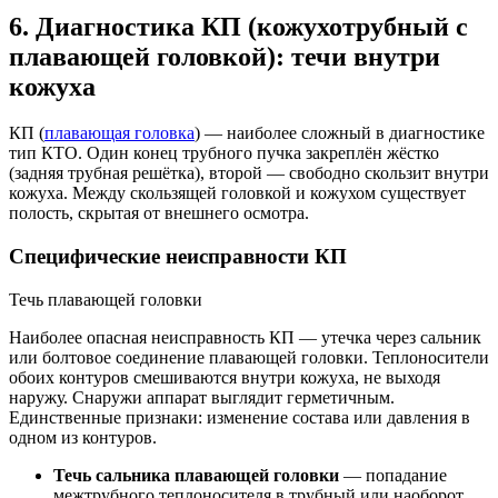
6. Диагностика КП (кожухотрубный с
плавающей головкой): течи внутри
кожуха
КП (
плавающая головка
) — наиболее сложный в диагностике
тип КТО. Один конец трубного пучка закреплён жёстко
(задняя трубная решётка), второй — свободно скользит внутри
кожуха. Между скользящей головкой и кожухом существует
полость, скрытая от внешнего осмотра.
Специфические неисправности КП
Течь плавающей головки
Наиболее опасная неисправность КП — утечка через сальник
или болтовое соединение плавающей головки. Теплоносители
обоих контуров смешиваются внутри кожуха, не выходя
наружу. Снаружи аппарат выглядит герметичным.
Единственные признаки: изменение состава или давления в
одном из контуров.
Течь сальника плавающей головки
— попадание
межтрубного теплоносителя в трубный или наоборот.