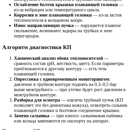
Ослабление болтов крышки плавающей головки
—
из-за вибрации или температурного цикла.
Коррозия в зоне плавающей головки
— из-за застоя
теплоносителя в кольцевом зазоре.
Износ направляющих пучка
— нарушается плавное
скольжение, возникают задиры на трубках в зоне
перегородок.
Алгоритм диагностики КП
Химический анализ обоих теплоносителей
—
сравнить состав (pH, жёсткость, цвет). Если параметры
приближаются к другому контуру — есть течь
плавающей головки.
Опрессовка с одновременным мониторингом
:
давление в трубном контуре поднять на 0,3–0,5 бар
выше межтрубного — при утечке будет рост давления в
межтрубном контуре.
Разборка для осмотра
— извлечь трубный пучок (КП
позволяет это без демонтажа кожуха), осмотреть сальник
плавающей головки и болтовое соединение крышки.
Замена сальника
— при износе: сальниковая набивка
или кольца заменяются по паспорту на аппарат.