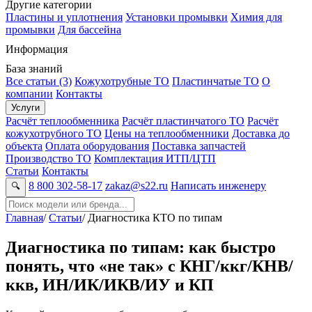
Другие категории
Пластины и уплотнения
Установки промывки
Химия для
промывки
Для бассейна
Информация
База знаний
Все статьи (3)
Кожухотрубные ТО
Пластинчатые ТО
О
компании
Контакты
Услуги
Расчёт теплообменника
Расчёт пластинчатого ТО
Расчёт
кожухотрубного ТО
Цены на теплообменники
Доставка до
объекта
Оплата оборудования
Поставка запчастей
Производство ТО
Комплектация ИТП/ЦТП
Статьи
Контакты
8 800 302-58-17
zakaz@s22.ru
Написать инженеру
🔍
Главная
/
Статьи
/
Диагностика КТО по типам
Диагностика по типам: как быстро
понять, что «не так» с КНГ/ккг/КНВ/
ккв, ИН/ИК/ИКВ/ИУ и КП