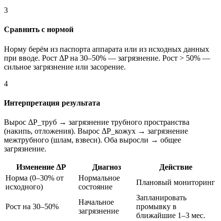
3
Сравнить с нормой
Норму берём из паспорта аппарата или из исходных данных
при вводе. Рост ΔP на 30–50% — загрязнение. Рост > 50% —
сильное загрязнение или засорение.
4
Интерпретация результата
Вырос ΔP_труб → загрязнение трубного пространства
(накипь, отложения). Вырос ΔP_кожух → загрязнение
межтрубного (шлам, взвеси). Оба выросли → общее
загрязнение.
Изменение ΔP
Диагноз
Действие
Норма (0–30% от
Нормальное
Плановый мониторинг
исходного)
состояние
Запланировать
Начальное
Рост на 30–50%
промывку в
загрязнение
ближайшие 1–3 мес.