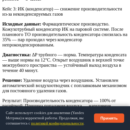
Кейс 3: ИК (конденсатор) — снижение производительности
из-за неконденсируемых газов
Исходные данные:
Фармацевтическое производство.
Кожухотрубный конденсатор ИК на паровой системе. После
планового ТО производительность конденсатора снизилась на
35% — пар проходил через конденсатор
непроконденсированным.
Диагностика:
ΔP трубного — норма. Температура конденсата
— выше нормы на 12°C. Открыт воздушник в верхней точке
межтрубного пространства — устойчивый выход воздуха в
течение 40 минут.
Решение:
Удаление воздуха через воздушник. Установлен
автоматический воздухоотводчик с поплавковым механизмом
для постоянного удаления газов.
Результат: Производительность конденсатора — 100% от
расчётной. Причина попадания воздуха — нарушение
вакуума при остановке, устранено обратным клапаном на
Сайт использует cookies для аналитики (Yandex
паровом патрубке. Стоимость решения — 12 000 руб.
Метрика) и корректной работы. Продолжая, вы
Принять
соглашаетесь с
политикой конфиденциальности
.
Если ваш КТО демонстрирует схожие симптомы —
свяжитесь