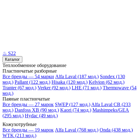
♨
S22
Каталог
Теплообменное оборудование
Пластинчатые разборные
Все бренды — 54 марки
Alfa Laval (187 мод.)
Sondex (130
мод.)
Pallant (122 мод.)
Hisaka (120 мод.)
Kelvion (62 мод.)
Tranter (67 мод.)
Verker (92 мод.)
LHE (71 мод.)
Thermowave (54
мод.)
Паяные пластинчатые
Все бренды — 27 марок
SWEP (127 мод.)
Alfa Laval CB (233
мод.)
Danfoss XB (90 мод.)
Kaori (74 мод.)
Mashimpeks/GEA
(295 мод.)
Hydac (49 мод.)
Кожухотрубные
Все бренды — 19 марок
Alfa Laval (768 мод.)
Onda (438 мод.)
WTK (213 мод.)