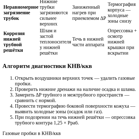
Нижние
Термография
Неравномерное
трубки
Заниженный
корпуса —
загрязнение
загрязняются
нагрев при
холодные
трубок
сильнее
приемлемом ΔP
зоны снизу
верхних
Шлам и
Опрессовка +
Коррозия
застой
осмотр
нижней
Течь в нижней
теплоносителя
нижней
трубной
части аппарата
у нижней
крышки при
решётки
решётки
вскрытии
Алгоритм диагностики КНВ/ккв
Открыть воздушники верхних точек — удалить газовые
пробки.
Проверить нижние дренажи на наличие осадка и шлама.
Замерить ΔP трубного и межтрубного пространств —
сравнить с нормой.
Провести термографию боковой поверхности кожуха —
выявить холодные зоны (осадок или газ).
При подозрении на течь нижней решётки — опрессовка
трубного контура 1,25 × Рраб.
Газовые пробки в КНВ/ккв