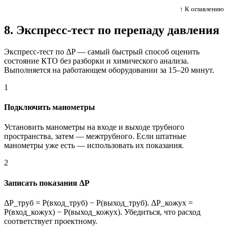
↑ К оглавлению
8. Экспресс-тест по перепаду давления
Экспресс-тест по ΔP — самый быстрый способ оценить
состояние КТО без разборки и химического анализа.
Выполняется на работающем оборудовании за 15–20 минут.
1
Подключить манометры
Установить манометры на входе и выходе трубного
пространства, затем — межтрубного. Если штатные
манометры уже есть — использовать их показания.
2
Записать показания ΔP
ΔP_труб = P(вход_труб) − P(выход_труб). ΔP_кожух =
P(вход_кожух) − P(выход_кожух). Убедиться, что расход
соответствует проектному.