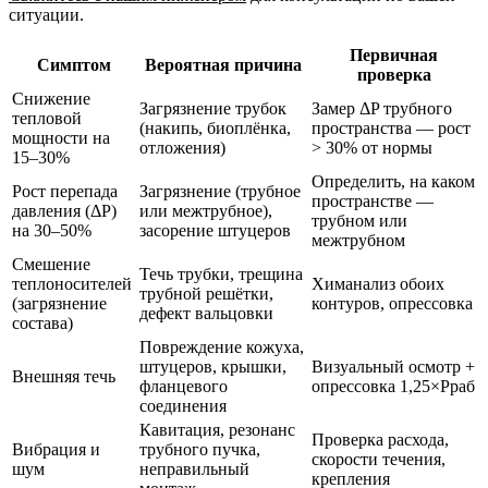
ситуации.
Первичная
Симптом
Вероятная причина
проверка
Снижение
Загрязнение трубок
Замер ΔP трубного
тепловой
(накипь, биоплёнка,
пространства — рост
мощности на
отложения)
> 30% от нормы
15–30%
Определить, на каком
Рост перепада
Загрязнение (трубное
пространстве —
давления (ΔP)
или межтрубное),
трубном или
на 30–50%
засорение штуцеров
межтрубном
Смешение
Течь трубки, трещина
теплоносителей
Химанализ обоих
трубной решётки,
(загрязнение
контуров, опрессовка
дефект вальцовки
состава)
Повреждение кожуха,
штуцеров, крышки,
Визуальный осмотр +
Внешняя течь
фланцевого
опрессовка 1,25×Pраб
соединения
Кавитация, резонанс
Проверка расхода,
Вибрация и
трубного пучка,
скорости течения,
шум
неправильный
крепления