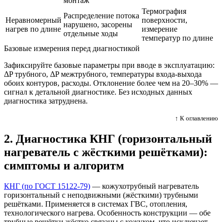
монтаж
Термография
Распределение потока
Неравномерный
поверхности,
нарушено, засорены
нагрев по длине
измерение
отдельные ходы
температур по длине
Базовые измерения перед диагностикой
Зафиксируйте базовые параметры при вводе в эксплуатацию:
ΔP трубного, ΔP межтрубного, температуры входа-выхода
обоих контуров, расходы. Отклонение более чем на 20–30% —
сигнал к детальной диагностике. Без исходных данных
диагностика затруднена.
↑ К оглавлению
2. Диагностика КНГ (горизонтальный
нагреватель с жёсткими решётками):
симптомы и алгоритм
КНГ (по ГОСТ 15122-79)
— кожухотрубный нагреватель
горизонтальный с неподвижными (жёсткими) трубными
решётками. Применяется в системах ГВС, отопления,
технологического нагрева. Особенность конструкции — обе
трубные решётки жёстко связаны с кожухом, что исключает