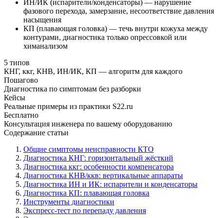
ИН/ИК (испарители/конденсаторы) — нарушение
фазового перехода, замерзание, несоответствие давления
насыщения
КП (плавающая головка) — течь внутри кожуха между
контурами, диагностика только опрессовкой или
химанализом
5 типов
КНГ, ккг, КНВ, ИН/ИК, КП — алгоритм для каждого
Пошагово
Диагностика по симптомам без разборки
Кейсы
Реальные примеры из практики S22.ru
Бесплатно
Консультация инженера по вашему оборудованию
Содержание статьи
Общие симптомы неисправности КТО
Диагностика КНГ: горизонтальный жёсткий
Диагностика ккг: особенности компенсатора
Диагностика КНВ/ккв: вертикальные аппараты
Диагностика ИН и ИК: испарители и конденсаторы
Диагностика КП: плавающая головка
Инструменты диагностики
Экспресс-тест по перепаду давления