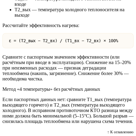
входе
T2_вых — температура холодного теплоносителя на
выходе
Рассчитайте эффективность нагрева:
ε = (T2_вых − T2_вх) / (T1_вх − T2_вх) × 100%
Сравните с паспортным значением эффективности (или
расчётным при вводе в эксплуатацию). Снижение на 15–20%
при неизменных расходах — признак деградации
теплообмена (накипь, загрязнение). Снижение более 30% —
необходима чистка.
Метод «4 температуры» без расчётных данных
Если паспортных данных нет: сравните T1_вых (температура
выходящего горячего) и T2_вых (температура выходящего
холодного). В исправном противоточном КТО разница между
ними должна быть минимальной (5–15°C). Большой разрыв —
снизилась площадь теплообмена или нарушена схема течения.
↑ К оглавлению