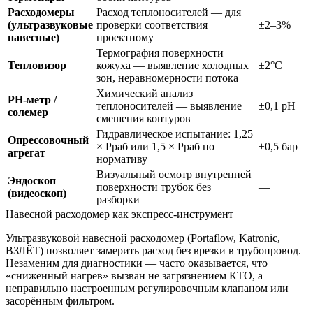
Расходомеры
Расход теплоносителей — для
(ультразвуковые
проверки соответствия
±2–3%
навесные)
проектному
Термография поверхности
Тепловизор
кожуха — выявление холодных
±2°C
зон, неравномерности потока
Химический анализ
РН-метр /
теплоносителей — выявление
±0,1 pH
солемер
смешения контуров
Гидравлическое испытание: 1,25
Опрессовочный
× Рраб или 1,5 × Рраб по
±0,5 бар
агрегат
нормативу
Визуальный осмотр внутренней
Эндоскоп
поверхности трубок без
—
(видеоскоп)
разборки
Навесной расходомер как экспресс-инструмент
Ультразвуковой навесной расходомер (Portaflow, Katronic,
ВЗЛЁТ) позволяет замерить расход без врезки в трубопровод.
Незаменим для диагностики — часто оказывается, что
«сниженный нагрев» вызван не загрязнением КТО, а
неправильно настроенным регулировочным клапаном или
засорённым фильтром.