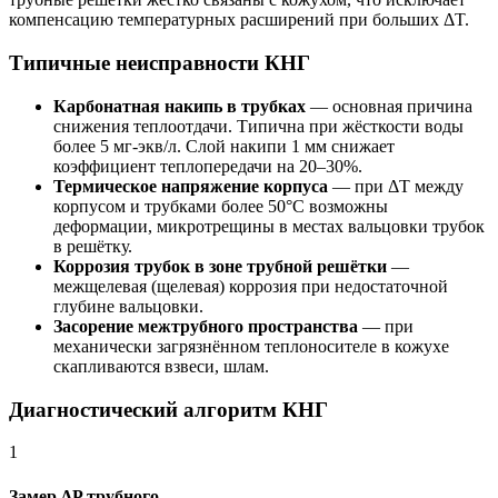
компенсацию температурных расширений при больших ΔT.
Типичные неисправности КНГ
Карбонатная накипь в трубках
— основная причина
снижения теплоотдачи. Типична при жёсткости воды
более 5 мг-экв/л. Слой накипи 1 мм снижает
коэффициент теплопередачи на 20–30%.
Термическое напряжение корпуса
— при ΔT между
корпусом и трубками более 50°C возможны
деформации, микротрещины в местах вальцовки трубок
в решётку.
Коррозия трубок в зоне трубной решётки
—
межщелевая (щелевая) коррозия при недостаточной
глубине вальцовки.
Засорение межтрубного пространства
— при
механически загрязнённом теплоносителе в кожухе
скапливаются взвеси, шлам.
Диагностический алгоритм КНГ
1
Замер ΔP трубного