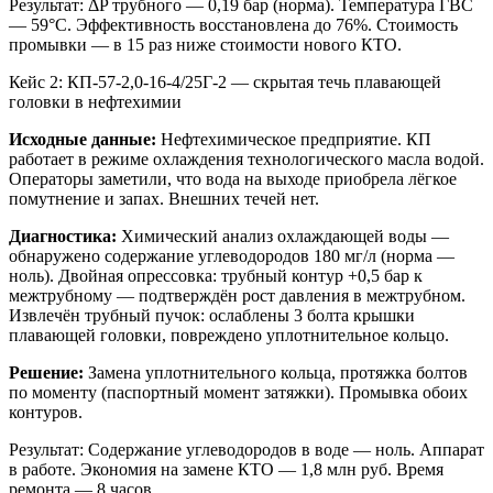
Результат: ΔP трубного — 0,19 бар (норма). Температура ГВС
— 59°C. Эффективность восстановлена до 76%. Стоимость
промывки — в 15 раз ниже стоимости нового КТО.
Кейс 2: КП-57-2,0-16-4/25Г-2 — скрытая течь плавающей
головки в нефтехимии
Исходные данные:
Нефтехимическое предприятие. КП
работает в режиме охлаждения технологического масла водой.
Операторы заметили, что вода на выходе приобрела лёгкое
помутнение и запах. Внешних течей нет.
Диагностика:
Химический анализ охлаждающей воды —
обнаружено содержание углеводородов 180 мг/л (норма —
ноль). Двойная опрессовка: трубный контур +0,5 бар к
межтрубному — подтверждён рост давления в межтрубном.
Извлечён трубный пучок: ослаблены 3 болта крышки
плавающей головки, повреждено уплотнительное кольцо.
Решение:
Замена уплотнительного кольца, протяжка болтов
по моменту (паспортный момент затяжки). Промывка обоих
контуров.
Результат: Содержание углеводородов в воде — ноль. Аппарат
в работе. Экономия на замене КТО — 1,8 млн руб. Время
ремонта — 8 часов.