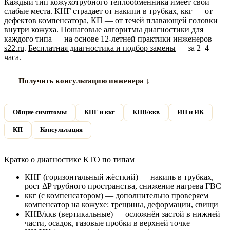
Каждый тип кожухотрубного теплообменника имеет свои
слабые места. КНГ страдает от накипи в трубках, ккг — от
дефектов компенсатора, КП — от течей плавающей головки
внутри кожуха. Пошаговые алгоритмы диагностики для
каждого типа — на основе 12-летней практики инженеров
s22.ru
.
Бесплатная диагностика и подбор замены
— за 2–4
часа.
Получить консультацию инженера ↓
Общие симптомы
КНГ и ккг
КНВ/ккв
ИН и ИК
КП
Консультация
Кратко о диагностике КТО по типам
КНГ (горизонтальный жёсткий) — накипь в трубках,
рост ΔP трубного пространства, снижение нагрева ГВС
ккг (с компенсатором) — дополнительно проверяем
компенсатор на кожухе: трещины, деформации, свищи
КНВ/ккв (вертикальные) — осложнён застой в нижней
части, осадок, газовые пробки в верхней точке