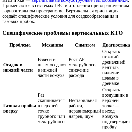
КНВ и ккв —
вертикальные кожухотрубные теплообменники
.
Применяются в системах ГВС и отопления при ограниченном
горизонтальном пространстве. Вертикальная ориентация
создаёт специфические условия для осадкообразования и
газовых пробок.
Специфические проблемы вертикальных КТО
Проблема
Механизм
Симптом
Диагностика
Открыть
нижний
Взвеси и
Рост ΔP
дренажный
Осадок в
шлам оседают
межтрубного,
вентиль —
нижней части
в нижней
снижение
наличие
части кожуха
расхода
шлама в
дренаже
Открыть
Газ
воздушник в
скапливается
Нестабильная
верхней
Газовая пробка
в верхней
работа,
точке —
вверху
точке
неравномерный
выход
трубного или
нагрев, шум
воздуха
межтрубного
подтверждает
пробку