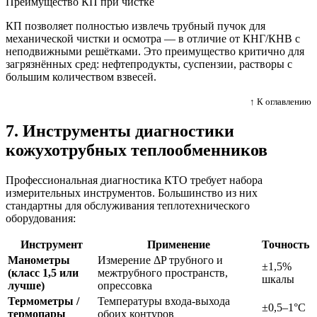
Преимущество КП при чистке
КП позволяет полностью извлечь трубный пучок для
механической чистки и осмотра — в отличие от КНГ/КНВ с
неподвижными решётками. Это преимущество критично для
загрязнённых сред: нефтепродукты, суспензии, растворы с
большим количеством взвесей.
↑ К оглавлению
7. Инструменты диагностики
кожухотрубных теплообменников
Профессиональная диагностика КТО требует набора
измерительных инструментов. Большинство из них
стандартны для обслуживания теплотехнического
оборудования:
Инструмент
Применение
Точность
Манометры
Измерение ΔP трубного и
±1,5%
(класс 1,5 или
межтрубного пространств,
шкалы
лучше)
опрессовка
Термометры /
Температуры входа-выхода
±0,5–1°C
термопары
обоих контуров