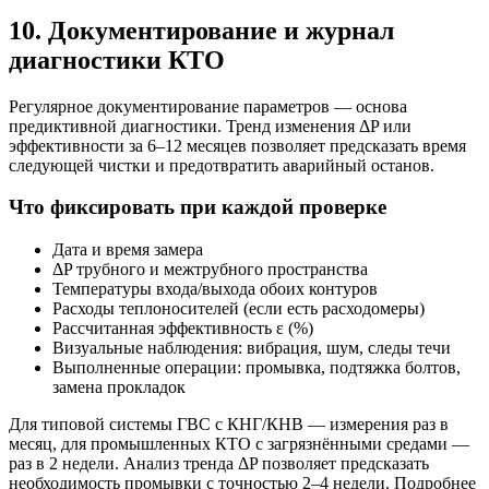
10. Документирование и журнал
диагностики КТО
Регулярное документирование параметров — основа
предиктивной диагностики. Тренд изменения ΔP или
эффективности за 6–12 месяцев позволяет предсказать время
следующей чистки и предотвратить аварийный останов.
Что фиксировать при каждой проверке
Дата и время замера
ΔP трубного и межтрубного пространства
Температуры входа/выхода обоих контуров
Расходы теплоносителей (если есть расходомеры)
Рассчитанная эффективность ε (%)
Визуальные наблюдения: вибрация, шум, следы течи
Выполненные операции: промывка, подтяжка болтов,
замена прокладок
Для типовой системы ГВС с КНГ/КНВ — измерения раз в
месяц, для промышленных КТО с загрязнёнными средами —
раз в 2 недели. Анализ тренда ΔP позволяет предсказать
необходимость промывки с точностью 2–4 недели. Подробнее