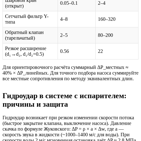
Шаровой кран
0.05–0.1
2–4
(открыт)
Сетчатый фильтр Y-
4–8
160–320
типа
Обратный клапан
2–5
80–200
(тарельчатый)
Резкое расширение
0.56
22
(d₁→d₂, d₁/d₂=0.5)
Для ориентировочного расчёта суммарный ΔP_местных ≈
40% × ΔP_линейных. Для точного подбора насоса суммируйте
все местные сопротивления по методу эквивалентных длин.
Гидроудар в системе с испарителем:
причины и защита
Гидроудар возникает при резком изменении скорости потока
(быстрое закрытие клапана, выключение насоса). Давление
скачка по формуле Жуковского: ΔP = ρ × a × Δw, где a —
скорость звука в жидкости (~1000–1400 м/с для воды). При
скорости воды 2 м/с мгновенная остановка даёт ΔP ≈ 2.8 МПа