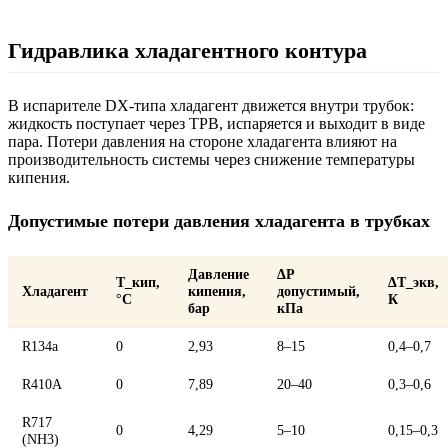
Гидравлика хладагентного контура
В испарителе DX-типа хладагент движется внутри трубок:
жидкость поступает через ТРВ, испаряется и выходит в виде
пара. Потери давления на стороне хладагента влияют на
производительность системы через снижение температуры
кипения.
Допустимые потери давления хладагента в трубках
Давление
ΔP
T_кип,
ΔT_экв,
Хладагент
кипения,
допустимый,
°C
К
бар
кПа
R134a
0
2,93
8–15
0,4–0,7
R410A
0
7,89
20–40
0,3–0,6
R717
0
4,29
5–10
0,15–0,3
(NH3)