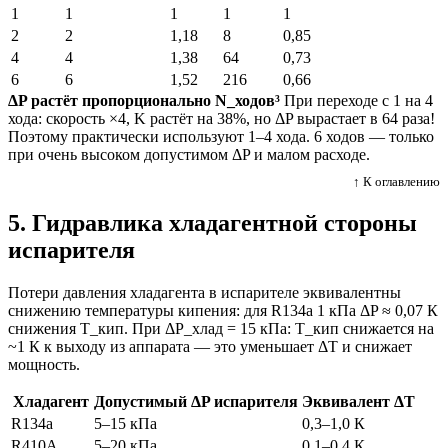
1
1
1
1
1
2
2
1,18
8
0,85
4
4
1,38
64
0,73
6
6
1,52
216
0,66
ΔP растёт пропорционально N_ходов³
При переходе с 1 на 4
хода: скорость ×4, K растёт на 38%, но ΔP вырастает в 64 раза!
Поэтому практически используют 1–4 хода. 6 ходов — только
при очень высоком допустимом ΔP и малом расходе.
↑ К оглавлению
5. Гидравлика хладагентной стороны
испарителя
Потери давления хладагента в испарителе эквивалентны
снижению температуры кипения: для R134a 1 кПа ΔP ≈ 0,07 К
снижения T_кип. При ΔP_хлад = 15 кПа: T_кип снижается на
~1 К к выходу из аппарата — это уменьшает ΔT и снижает
мощность.
Хладагент
Допустимый ΔP испарителя
Эквивалент ΔT
R134a
5–15 кПа
0,3–1,0 К
R410A
5–20 кПа
0,1–0,4 К