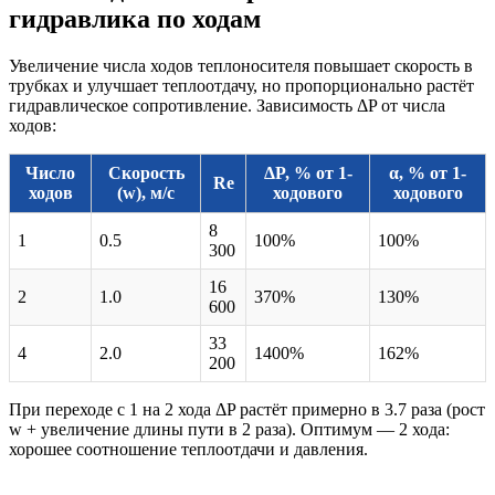
гидравлика по ходам
Увеличение числа ходов теплоносителя повышает скорость в
трубках и улучшает теплоотдачу, но пропорционально растёт
гидравлическое сопротивление. Зависимость ΔP от числа
ходов:
Число
Скорость
ΔP, % от 1-
α, % от 1-
Re
ходов
(w), м/с
ходового
ходового
8
1
0.5
100%
100%
300
16
2
1.0
370%
130%
600
33
4
2.0
1400%
162%
200
При переходе с 1 на 2 хода ΔP растёт примерно в 3.7 раза (рост
w + увеличение длины пути в 2 раза). Оптимум — 2 хода:
хорошее соотношение теплоотдачи и давления.