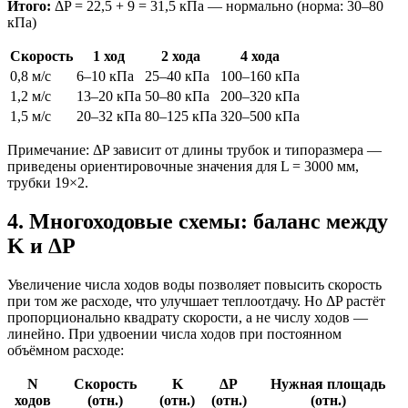
Итого:
ΔP = 22,5 + 9 = 31,5 кПа — нормально (норма: 30–80
кПа)
Скорость
1 ход
2 хода
4 хода
0,8 м/с
6–10 кПа
25–40 кПа
100–160 кПа
1,2 м/с
13–20 кПа
50–80 кПа
200–320 кПа
1,5 м/с
20–32 кПа
80–125 кПа
320–500 кПа
Примечание: ΔP зависит от длины трубок и типоразмера —
приведены ориентировочные значения для L = 3000 мм,
трубки 19×2.
4. Многоходовые схемы: баланс между
K и ΔP
Увеличение числа ходов воды позволяет повысить скорость
при том же расходе, что улучшает теплоотдачу. Но ΔP растёт
пропорционально квадрату скорости, а не числу ходов —
линейно. При удвоении числа ходов при постоянном
объёмном расходе:
N
Скорость
K
ΔP
Нужная площадь
ходов
(отн.)
(отн.)
(отн.)
(отн.)