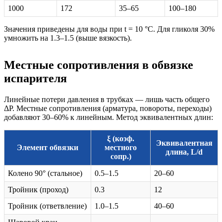
1000
172
35–65
100–180
Значения приведены для воды при t = 10 °C. Для гликоля 30%
умножить на 1.3–1.5 (выше вязкость).
Местные сопротивления в обвязке
испарителя
Линейные потери давления в трубках — лишь часть общего
ΔP. Местные сопротивления (арматура, повороты, переходы)
добавляют 30–60% к линейным. Метод эквивалентных длин:
ξ (коэф.
Эквивалентная
Элемент обвязки
местного
длина, L/d
сопр.)
Колено 90° (стальное)
0.5–1.5
20–60
Тройник (проход)
0.3
12
Тройник (ответвление)
1.0–1.5
40–60