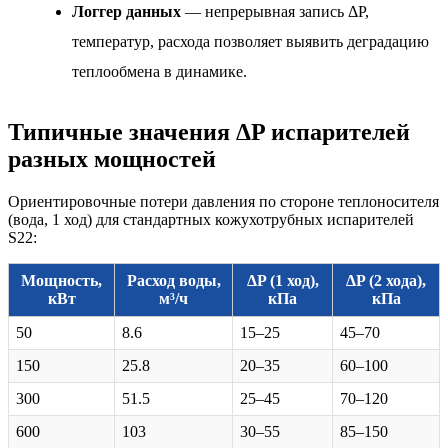
Логгер данных
— непрерывная запись ΔP,
температур, расхода позволяет выявить деградацию
теплообмена в динамике.
Типичные значения ΔP испарителей
разных мощностей
Ориентировочные потери давления по стороне теплоносителя
(вода, 1 ход) для стандартных кожухотрубных испарителей
S22:
Мощность,
Расход воды,
ΔP (1 ход),
ΔP (2 хода),
кВт
м³/ч
кПа
кПа
50
8.6
15–25
45–70
150
25.8
20–35
60–100
300
51.5
25–45
70–120
600
103
30–55
85–150