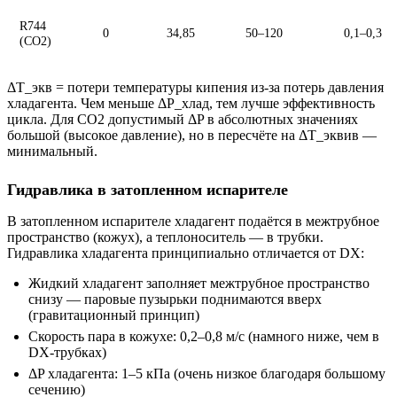
R744
0
34,85
50–120
0,1–0,3
(CO2)
ΔT_экв = потери температуры кипения из-за потерь давления
хладагента. Чем меньше ΔP_хлад, тем лучше эффективность
цикла. Для CO2 допустимый ΔP в абсолютных значениях
большой (высокое давление), но в пересчёте на ΔT_эквив —
минимальный.
Гидравлика в затопленном испарителе
В затопленном испарителе хладагент подаётся в межтрубное
пространство (кожух), а теплоноситель — в трубки.
Гидравлика хладагента принципиально отличается от DX:
Жидкий хладагент заполняет межтрубное пространство
снизу — паровые пузырьки поднимаются вверх
(гравитационный принцип)
Скорость пара в кожухе: 0,2–0,8 м/с (намного ниже, чем в
DX-трубках)
ΔP хладагента: 1–5 кПа (очень низкое благодаря большому
сечению)