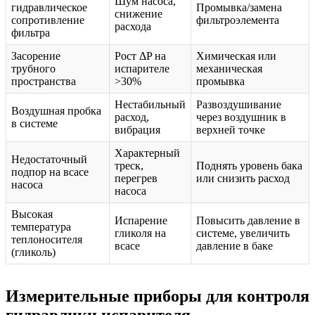
Шум насоса,
гидравлическое
Промывка/замена
снижение
сопротивление
фильтроэлемента
расхода
фильтра
Засорение
Рост ΔP на
Химическая или
трубного
испарителе
механическая
пространства
>30%
промывка
Нестабильный
Развоздушивание
Воздушная пробка
расход,
через воздушник в
в системе
вибрация
верхней точке
Характерный
Недостаточный
треск,
Поднять уровень бака
подпор на всасе
перегрев
или снизить расход
насоса
насоса
Высокая
Испарение
Повысить давление в
температура
гликоля на
системе, увеличить
теплоносителя
всасе
давление в баке
(гликоль)
Измерительные приборы для контроля
гидравлики испарителя