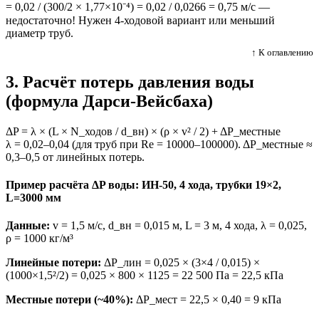
= 0,02 / (300/2 × 1,77×10⁻⁴) = 0,02 / 0,0266 = 0,75 м/с —
недостаточно! Нужен 4-ходовой вариант или меньший
диаметр труб.
↑ К оглавлению
3. Расчёт потерь давления воды
(формула Дарси-Вейсбаха)
ΔP = λ × (L × N_ходов / d_вн) × (ρ × v² / 2) + ΔP_местные
λ = 0,02–0,04 (для труб при Re = 10000–100000). ΔP_местные ≈
0,3–0,5 от линейных потерь.
Пример расчёта ΔP воды: ИН-50, 4 хода, трубки 19×2,
L=3000 мм
Данные:
v = 1,5 м/с, d_вн = 0,015 м, L = 3 м, 4 хода, λ = 0,025,
ρ = 1000 кг/м³
Линейные потери:
ΔP_лин = 0,025 × (3×4 / 0,015) ×
(1000×1,5²/2) = 0,025 × 800 × 1125 = 22 500 Па = 22,5 кПа
Местные потери (~40%):
ΔP_мест = 22,5 × 0,40 = 9 кПа