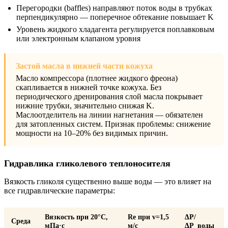
Перегородки (baffles) направляют поток воды в трубках
перпендикулярно — поперечное обтекание повышает K
Уровень жидкого хладагента регулируется поплавковым
или электронным клапаном уровня
Застой масла в нижней части кожуха
Масло компрессора (плотнее жидкого фреона)
скапливается в нижней точке кожуха. Без
периодического дренирования слой масла покрывает
нижние трубки, значительно снижая K.
Маслоотделитель на линии нагнетания — обязателен
для затопленных систем. Признак проблемы: снижение
мощности на 10–20% без видимых причин.
Гидравлика гликолевого теплоносителя
Вязкость гликоля существенно выше воды — это влияет на
все гидравлические параметры:
Вязкость при 20°C,
Re при v=1,5
ΔP/
Среда
мПа·с
м/с
ΔP_воды