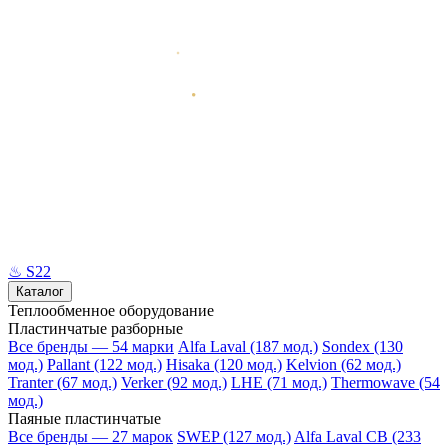
♨
S22
Каталог
Теплообменное оборудование
Пластинчатые разборные
Все бренды — 54 марки
Alfa Laval (187 мод.)
Sondex (130
мод.)
Pallant (122 мод.)
Hisaka (120 мод.)
Kelvion (62 мод.)
Tranter (67 мод.)
Verker (92 мод.)
LHE (71 мод.)
Thermowave (54
мод.)
Паяные пластинчатые
Все бренды — 27 марок
SWEP (127 мод.)
Alfa Laval CB (233