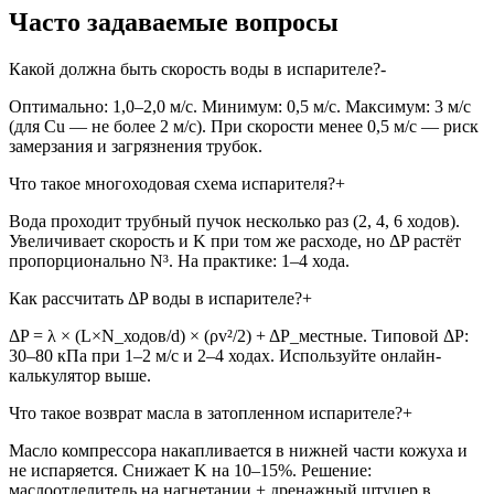
Часто задаваемые вопросы
Какой должна быть скорость воды в испарителе?
-
Оптимально: 1,0–2,0 м/с. Минимум: 0,5 м/с. Максимум: 3 м/с
(для Cu — не более 2 м/с). При скорости менее 0,5 м/с — риск
замерзания и загрязнения трубок.
Что такое многоходовая схема испарителя?
+
Вода проходит трубный пучок несколько раз (2, 4, 6 ходов).
Увеличивает скорость и K при том же расходе, но ΔP растёт
пропорционально N³. На практике: 1–4 хода.
Как рассчитать ΔP воды в испарителе?
+
ΔP = λ × (L×N_ходов/d) × (ρv²/2) + ΔP_местные. Типовой ΔP:
30–80 кПа при 1–2 м/с и 2–4 ходах. Используйте онлайн-
калькулятор выше.
Что такое возврат масла в затопленном испарителе?
+
Масло компрессора накапливается в нижней части кожуха и
не испаряется. Снижает K на 10–15%. Решение:
маслоотделитель на нагнетании + дренажный штуцер в