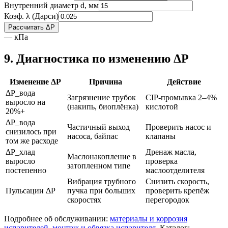
Внутренний диаметр d, мм
Коэф. λ (Дарси)
Рассчитать ΔP
— кПа
9. Диагностика по изменению ΔP
Изменение ΔP
Причина
Действие
ΔP_вода
Загрязнение трубок
CIP-промывка 2–4%
выросло на
(накипь, биоплёнка)
кислотой
20%+
ΔP_вода
Частичный выход
Проверить насос и
снизилось при
насоса, байпас
клапаны
том же расходе
ΔP_хлад
Дренаж масла,
Маслонакопление в
выросло
проверка
затопленном типе
постепенно
маслоотделителя
Вибрация трубного
Снизить скорость,
Пульсации ΔP
пучка при больших
проверить крепёж
скоростях
перегородок
Подробнее об обслуживании:
материалы и коррозия
испарителей
,
монтаж и обвязка испарителя
. Каталог: