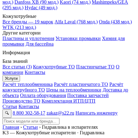
мод.)
Danfoss XB (90 мод.)
Kaori (74 мод.)
Mashimpeks/GEA
(295 мод.)
Hydac (49 мод.)
Кожухотрубные
Все бренды — 19 марок
Alfa Laval (768 мод.)
Onda (438 мод.)
WTK (213 мод.)
Другие категории
Пластины и уплотнения
Установки промывки
Химия для
промывки
Для бассейна
Информация
База знаний
Все статьи (3)
Кожухотрубные ТО
Пластинчатые ТО
О
компании
Контакты
Услуги
Расчёт теплообменника
Расчёт пластинчатого ТО
Расчёт
кожухотрубного ТО
Цены на теплообменники
Доставка до
объекта
Оплата оборудования
Поставка запчастей
Производство ТО
Комплектация ИТП/ЦТП
Статьи
Контакты
8 800 302-58-17
zakaz@s22.ru
Написать инженеру
🔍
Главная
›
Статьи
› Гидравлика в испарителях
K3 — Кожухотрубные испарители · Гидравлика