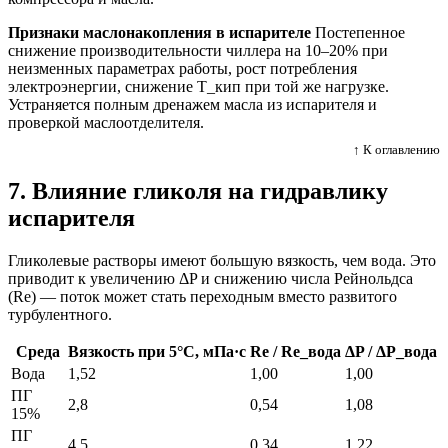
Признаки маслонакопления в испарителе
Постепенное
снижение производительности чиллера на 10–20% при
неизменных параметрах работы, рост потребления
электроэнергии, снижение T_кип при той же нагрузке.
Устраняется полным дренажем масла из испарителя и
проверкой маслоотделителя.
↑ К оглавлению
7. Влияние гликоля на гидравлику
испарителя
Гликолевые растворы имеют большую вязкость, чем вода. Это
приводит к увеличению ΔP и снижению числа Рейнольдса
(Re) — поток может стать переходным вместо развитого
турбулентного.
Среда
Вязкость при 5°C, мПа·с
Re / Re_вода
ΔP / ΔP_вода
Вода
1,52
1,00
1,00
ПГ
2,8
0,54
1,08
15%
ПГ
4,5
0,34
1,22