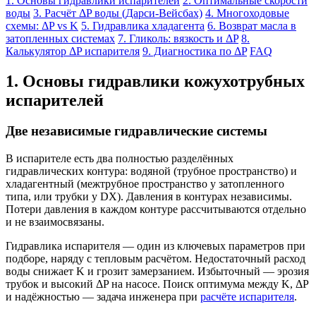
1. Основы гидравлики испарителей
2. Оптимальные скорости
воды
3. Расчёт ΔP воды (Дарси-Вейсбах)
4. Многоходовые
схемы: ΔP vs K
5. Гидравлика хладагента
6. Возврат масла в
затопленных системах
7. Гликоль: вязкость и ΔP
8.
Калькулятор ΔP испарителя
9. Диагностика по ΔP
FAQ
1. Основы гидравлики кожухотрубных
испарителей
Две независимые гидравлические системы
В испарителе есть два полностью разделённых
гидравлических контура: водяной (трубное пространство) и
хладагентный (межтрубное пространство у затопленного
типа, или трубки у DX). Давления в контурах независимы.
Потери давления в каждом контуре рассчитываются отдельно
и не взаимосвязаны.
Гидравлика испарителя — один из ключевых параметров при
подборе, наряду с тепловым расчётом. Недостаточный расход
воды снижает K и грозит замерзанием. Избыточный — эрозия
трубок и высокий ΔP на насосе. Поиск оптимума между K, ΔP
и надёжностью — задача инженера при
расчёте испарителя
.