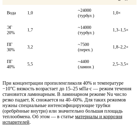
~24000
Вода
1,0
1,0×
(турбул.)
ЭГ
~14000
1,7
1,3–1,5×
20%
(турбул.)
ПГ
~7500
3,2
1,8–2,2×
30%
(перех.)
ПГ
~4400
5,5
2,5–3,5×
40%
(ламин.)
При концентрации пропиленгликоля 40% и температуре
−10°C вязкость возрастает до 15–25 мПа·с — режим течения
становится ламинарным. В ламинарном режиме Nu число
резко падает, K снижается на 40–60%. Для таких режимов
нужны специальные интенсифицирующие трубки
(оребрённые внутри) или значительно большая площадь
теплообмена. Об этом — в статье
материалы и коррозия
испарителей
.