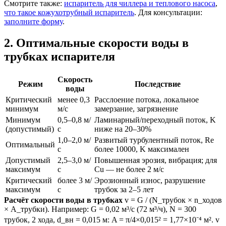
Смотрите также:
испаритель для чиллера и теплового насоса
,
что такое кожухотрубный испаритель
. Для консультации:
заполните форму
.
2. Оптимальные скорости воды в
трубках испарителя
Скорость
Режим
Последствие
воды
Критический
менее 0,3
Расслоение потока, локальное
минимум
м/с
замерзание, загрязнение
Минимум
0,5–0,8 м/
Ламинарный/переходный поток, K
(допустимый)
с
ниже на 20–30%
1,0–2,0 м/
Развитый турбулентный поток, Re
Оптимальный
с
более 10000, K максимален
Допустимый
2,5–3,0 м/
Повышенная эрозия, вибрация; для
максимум
с
Cu — не более 2 м/с
Критический
более 3 м/
Эрозионный износ, разрушение
максимум
с
трубок за 2–5 лет
Расчёт скорости воды в трубках
v = G / (N_трубок × n_ходов
× A_трубки). Например: G = 0,02 м³/с (72 м³/ч), N = 300
трубок, 2 хода, d_вн = 0,015 м: A = π/4×0,015² = 1,77×10⁻⁴ м². v