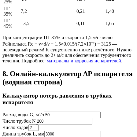
25%
ПГ
7,2
0,21
1,40
35%
ПГ
13,5
0,11
1,65
45%
При концентрации ПГ 35% и скорости 1,5 м/с число
Рейнольдса Re = v×d/ν = 1,5×0,015/(7,2×10⁻⁶) = 3125 —
переходный режим! K существенно ниже расчётного. Нужно
увеличить скорость до 2+ м/с для обеспечения турбулентного
течения. Подробнее:
материалы и коррозия испарителей
.
8. Онлайн-калькулятор ΔP испарителя
(водяная сторона)
Калькулятор потерь давления в трубках
испарителя
Расход воды G, м³/ч
Число трубок N
Число ходов
Длина трубок L, мм