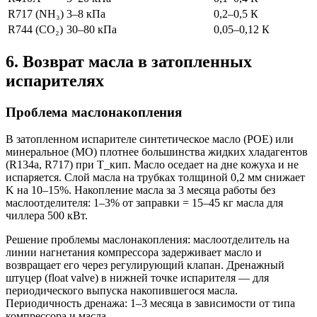
R717 (NH₃)
3–8 кПа
0,2–0,5 К
R744 (CO₂)
30–80 кПа
0,05–0,12 К
6. Возврат масла в затопленных
испарителях
Проблема маслонакопления
В затопленном испарителе синтетическое масло (POE) или
минеральное (MO) плотнее большинства жидких хладагентов
(R134a, R717) при T_кип. Масло оседает на дне кожуха и не
испаряется. Слой масла на трубках толщиной 0,2 мм снижает
K на 10–15%. Накопление масла за 3 месяца работы без
маслоотделителя: 1–3% от заправки = 15–45 кг масла для
чиллера 500 кВт.
Решение проблемы маслонакопления: маслоотделитель на
линии нагнетания компрессора задерживает масло и
возвращает его через регулирующий клапан. Дренажный
штуцер (float valve) в нижней точке испарителя — для
периодического выпуска накопившегося масла.
Периодичность дренажа: 1–3 месяца в зависимости от типа
компрессора и масла.