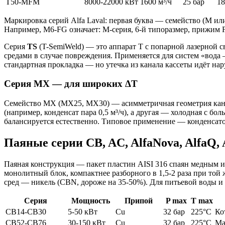
T50-MFM
8000-22000 кВт
1600 м³/ч
25 бар
1
Маркировка серий Alfa Laval: первая буква — семейство (M 
Например, M6-FG означает: M-серия, 6-й типоразмер, прижим 
Серия
TS
(T-SemiWeld) — это аппарат T с попарной лазерной с
средами в случае повреждения. Применяется для систем «вода
стандартная прокладка — но утечка из канала кассеты идёт нару
Серия MX — для широких ΔT
Семейство MX (MX25, MX30) — асимметричная геометрия канал
(например, конденсат пара 0,5 м³/ч), а другая — холодная с б
балансируется естественно. Типовое применение — конденсато
Паяные серии CB, AC, AlfaNova, AlfaQ, 
Паяная конструкция — пакет пластин AISI 316 спаян медным и
монолитный блок, компактнее разборного в 1,5-2 раза при то
сред — никель (CBN, дороже на 35-50%). Для питьевой воды и 
Серия
Мощность
Припой
P max
T max
CB14-CB30
5-50 кВт
Cu
32 бар
225°C
Ко
CB52-CB76
30-150 кВт
Cu
32 бар
225°C
Ма