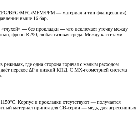
лит (FG/BFG/MFG/MFM/PFM — материал и тип фланцевания).
давлении выше 16 бар.
ал «глухой» — без прокладки — что исключает утечку между
пан, фреон R290, любая газовая среда. Между кассетами
 режимах, где одна сторона горячая с малым расходом
ие даёт перекос ΔP и низкий КПД. С MX-геометрией система
.
1150°C. Корпус и прокладки отсутствуют — получается
артный материал припоя для CB-серии — медь, для агрессивных