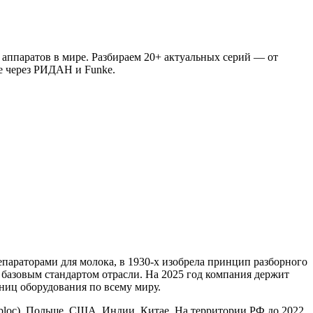
аппаратов в мире. Разбираем 20+ актуальных серий — от
е через РИДАН и Funke.
епараторами для молока, в 1930-х изобрела принцип разборного
базовым стандартом отрасли. На 2025 год компания держит
ниц оборудования по всему миру.
bloc), Польше, США, Индии, Китае. На территории РФ до 2022