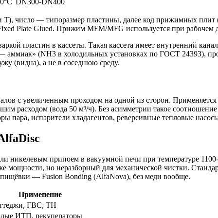
80°C
DN300-DN400
или T), число — типоразмер пластины, далее код прижимных п
Fixed Plate Glued. Прижим MFM/MFG используется при рабочем 
варкой пластин в кассеты. Такая кассета имеет внутренний кан
 — аммиак» (NH3 в холодильных установках по ГОСТ 24393), про
жу (видна), а не в соседнюю среду.
ов с увеличенным проходом на одной из сторон. Применяется в
ольшим расходом (вода 50 м³/ч). Без асимметрии такое соотношен
ры пара, испарители хладагентов, реверсивные тепловые насосы
AlfaDisc
ли никелевым припоем в вакуумной печи при температуре 1100-
й же мощности, но неразборный для механической чистки. Станд
пищёвки — Fusion Bonding (AlfaNova), без меди вообще.
Применение
ттеджи, ГВС, ТН
лые ИТП, рекуператоры