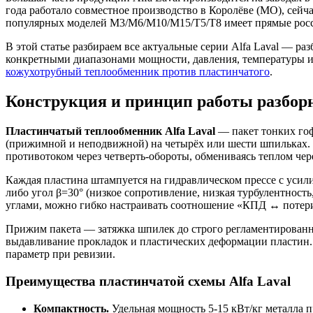
года работало совместное производство в Королёве (МО), се
популярных моделей M3/M6/M10/M15/T5/T8 имеет прямые росс
В этой статье разбираем все актуальные серии Alfa Laval — раз
конкретными диапазонами мощности, давления, температуры и
кожухотрубный теплообменник против пластинчатого
.
Конструкция и принцип работы разборн
Пластинчатый теплообменник Alfa Laval
— пакет тонких гоф
(прижимной и неподвижной) на четырёх или шести шпильках.
противотоком через четверть-обороты, обмениваясь теплом чер
Каждая пластина штампуется на гидравлическом прессе с усилие
либо угол β=30° (низкое сопротивление, низкая турбулентность,
углами, можно гибко настраивать соотношение «КПД ↔ потери
Прижим пакета — затяжка шпилек до строго регламентированно
выдавливание прокладок и пластических деформации пластин. 
параметр при ревизии.
Преимущества пластинчатой схемы Alfa Laval
Компактность.
Удельная мощность 5-15 кВт/кг металла п