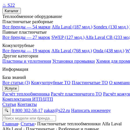
♨
S22
Каталог
Теплообменное оборудование
Пластинчатые разборные
Все бренды — 54 марки
Alfa Laval (187 мод.)
Sondex (130 мод.)
Паяные пластинчатые
Все бренды — 27 марок
SWEP (127 мод.)
Alfa Laval CB (233 мод
Кожухотрубные
Все бренды — 19 марок
Alfa Laval (768 мод.)
Onda (438 мод.)
WT
Другие категории
Пластины и уплотнения
Установки промывки
Химия для пром
Информация
База знаний
Все статьи (3)
Кожухотрубные ТО
Пластинчатые ТО
О компан
Услуги
Расчёт теплообменника
Расчёт пластинчатого ТО
Расчёт кожу
Комплектация ИТП/ЦТП
Статьи
Контакты
8 800 302-58-17
zakaz@s22.ru
Написать инженеру
🔍
Главная
›
Статьи
›
Пластинчатые теплообменники Alfa Laval
Alfa Laval · Пластинчатые · Разборные и паяные