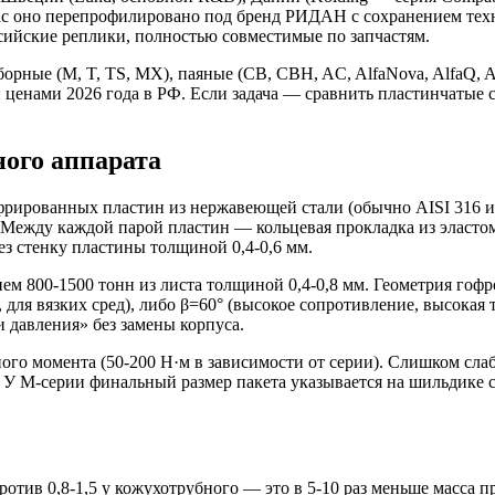
йчас оно перепрофилировано под бренд РИДАН с сохранением те
ийские реплики, полностью совместимые по запчастям.
борные (M, T, TS, MX), паяные (CB, CBH, AC, AlfaNova, AlfaQ, A
 ценами 2026 года в РФ. Если задача — сравнить пластинчатые
ого аппарата
рированных пластин из нержавеющей стали (обычно AISI 316 и
 Между каждой парой пластин — кольцевая прокладка из эласт
ез стенку пластины толщиной 0,4-0,6 мм.
м 800-1500 тонн из листа толщиной 0,4-0,8 мм. Геометрия гофров
 для вязких сред), либо β=60° (высокое сопротивление, высокая 
 давления» без замены корпуса.
го момента (50-200 Н·м в зависимости от серии). Слишком сла
У M-серии финальный размер пакета указывается на шильдике с
ротив 0,8-1,5 у кожухотрубного — это в 5-10 раз меньше масса 