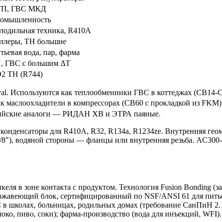
П, ГВС МКД
омышленность
лодильная техника, R410A
ллеры, ТН большие
тьевая вода, пар, фарма
, ГВС с большим ΔT
2 ТН (R744)
al. Используются как теплообменники ГВС в коттеджах (CB14-C
к маслоохладители в компрессорах (CB60 с прокладкой из FKM).
ссийские аналоги — РИДАН XB и ЭТРА паяные.
онденсаторы для R410A, R32, R134a, R1234ze. Внутренняя геом
/8"), водяной стороны — фланцы или внутренняя резьба. AC300-
икеля в зоне контакта с продуктом. Технология Fusion Bonding (
нержавеющий блок, сертифицированный по NSF/ANSI 61 для пить
 школах, больницах, родильных домах (требование СанПиН 2.1
око, пиво, соки); фарма-производство (вода для инъекций, WFI