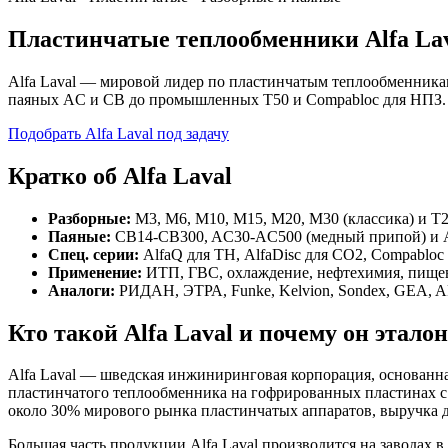
Пластинчатые теплообменники Alfa Lav
Alfa Laval — мировой лидер по пластинчатым теплообменникам
паяных AC и CB до промышленных T50 и Compabloc для НПЗ. Ц
Подобрать Alfa Laval под задачу
Кратко об Alfa Laval
Разборные:
M3, M6, M10, M15, M20, M30 (классика) и T2-T
Паяные:
CB14-CB300, AC30-AC500 (медный припой) и Al
Спец. серии:
AlfaQ для ТН, AlfaDisc для CO2, Compabloc
Применение:
ИТП, ГВС, охлаждение, нефтехимия, пищев
Аналоги:
РИДАН, ЭТРА, Funke, Kelvion, Sondex, GEA, 
Кто такой Alfa Laval и почему он этало
Alfa Laval — шведская инжиниринговая корпорация, основанная
пластинчатого теплообменника на гофрированных пластинах с 
около 30% мирового рынка пластинчатых аппаратов, выручка д
Большая часть продукции Alfa Laval производится на заводах