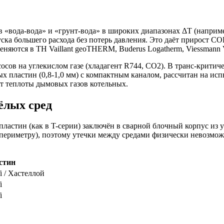
вода-вода» и «грунт-вода» в широких диапазонах ΔT (например
ска большего расхода без потерь давления. Это даёт прирост C
еняются в ТН Vaillant geoTHERM, Buderus Logatherm, Viessmann V
ов на углекислом газе (хладагент R744, CO2). В транс-критич
ых пластин (0,8-1,0 мм) с компактным каналом, рассчитан на 
т теплоты дымовых газов котельных.
ёлых сред
ластин (как в T-серии) заключён в сварной блочный корпус из
 периметру), поэтому утечки между средами физически невозмо
стин
i / Хастеллой
i
i