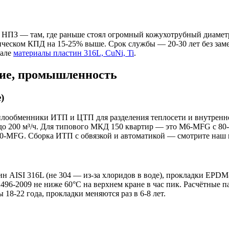
НПЗ — там, где раньше стоял огромный кожухотрубный диаметро
ическом КПД на 15-25% выше. Срок службы — 20-30 лет без замен
иале
материалы пластин 316L, CuNi, Ti
.
ние, промышленность
)
лообменники ИТП и ЦТП для разделения теплосети и внутреннег
ды до 200 м³/ч. Для типового МКД 150 квартир — это M6-MFG с 8
-MFG. Сборка ИТП с обвязкой и автоматикой — смотрите наш 
тин AISI 316L (не 304 — из-за хлоридов в воде), прокладки E
2496-2009 не ниже 60°C на верхнем кране в час пик. Расчётные 
8-22 года, прокладки меняются раз в 6-8 лет.