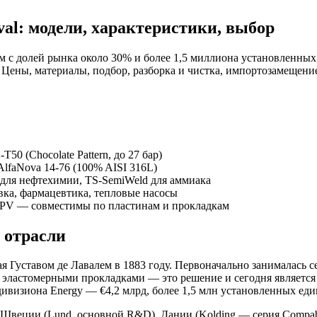
al: модели, характеристики, выбор
 с долей рынка около 30% и более 1,5 миллиона установленных 
ены, материалы, подбор, разборка и чистка, импортозамещени
50 (Chocolate Pattern, до 27 бар)
faNova 14-76 (100% AISI 316L)
 для нефтехимии, TS-SemiWeld для аммиака
ка, фармацевтика, тепловые насосы
APV — совместимы по пластинам и прокладкам
н отрасли
 Густавом де Лавалем в 1883 году. Первоначально занималась с
эластомерными прокладками — это решение и сегодня является 
ивизиона Energy — €4,2 млрд, более 1,5 млн установленных еди
 в Швеции (Lund, основной R&D), Дании (Kolding — серия Compa