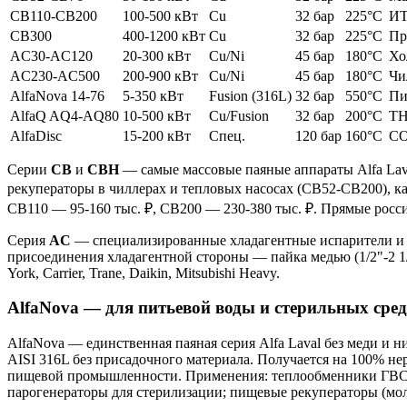
CB110-CB200
100-500 кВт
Cu
32 бар
225°C
ИТ
CB300
400-1200 кВт
Cu
32 бар
225°C
Пр
AC30-AC120
20-300 кВт
Cu/Ni
45 бар
180°C
Хо
AC230-AC500
200-900 кВт
Cu/Ni
45 бар
180°C
Чи
AlfaNova 14-76
5-350 кВт
Fusion (316L)
32 бар
550°C
Пи
AlfaQ AQ4-AQ80
10-500 кВт
Cu/Fusion
32 бар
200°C
ТН
AlfaDisc
15-200 кВт
Спец.
120 бар
160°C
CO
Серии
CB
и
CBH
— самые массовые паяные аппараты Alfa Lav
рекуператоры в чиллерах и тепловых насосах (CB52-CB200), ка
CB110 — 95-160 тыс. ₽, CB200 — 230-380 тыс. ₽. Прямые ро
Серия
AC
— специализированные хладагентные испарители и к
присоединения хладагентной стороны — пайка медью (1/2"-2 1
York, Carrier, Trane, Daikin, Mitsubishi Heavy.
AlfaNova — для питьевой воды и стерильных сред
AlfaNova — единственная паяная серия Alfa Laval без меди и н
AISI 316L без присадочного материала. Получается на 100% 
пищевой промышленности. Применения: теплообменники ГВС в
парогенераторы для стерилизации; пищевые рекуператоры (мол