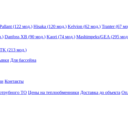
Pallant (122 мод.)
Hisaka (120 мод.)
Kelvion (62 мод.)
Tranter (67 мо
.)
Danfoss XB (90 мод.)
Kaori (74 мод.)
Mashimpeks/GEA (295 мод
K (213 мод.)
ывки
Для бассейна
ии
Контакты
хотрубного ТО
Цены на теплообменники
Доставка до объекта
Оп