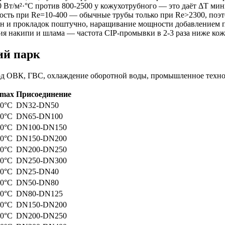
Вт/м²·°C против 800-2500 у кожухотрубного — это даёт ΔT ми
ость при Re=10-400 — обычные трубы только при Re>2300, поэ
стин и прокладок поштучно, наращивание мощности добавлением
я накипи и шлама — частота CIP-промывки в 2-3 раза ниже ко
ий парк
Под ОВК, ГВС, охлаждение оборотной воды, промышленное техно
 max
Присоединение
60°C
DN32-DN50
60°C
DN65-DN100
60°C
DN100-DN150
60°C
DN150-DN200
60°C
DN200-DN250
60°C
DN250-DN300
60°C
DN25-DN40
80°C
DN50-DN80
80°C
DN80-DN125
80°C
DN150-DN200
80°C
DN200-DN250