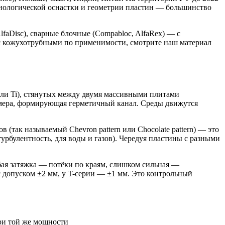
хнологической оснастки и геометрии пластин — большинство
lfaDisc), сварные блочные (Compabloc, AlfaRex) — с
 с кожухотрубными по применимости, смотрите наш материал
ли Ti), стянутых между двумя массивными плитами
омера, формирующая герметичный канал. Среды движутся
 (так называемый Chevron pattern или Chocolate pattern) — это
турбулентность, для воды и газов). Чередуя пластины с разными
бая затяжка — потёки по краям, слишком сильная —
 допуском ±2 мм, у T-серии — ±1 мм. Это контрольный
при той же мощности