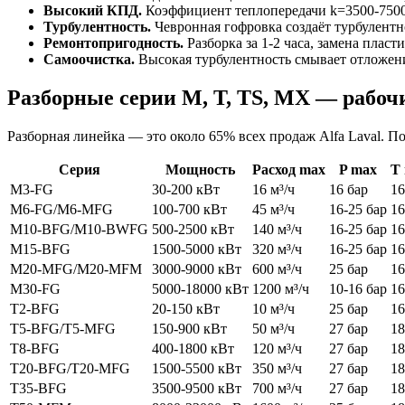
Высокий КПД.
Коэффициент теплопередачи k=3500-7500 
Турбулентность.
Чевронная гофровка создаёт турбулентн
Ремонтопригодность.
Разборка за 1-2 часа, замена пла
Самоочистка.
Высокая турбулентность смывает отложени
Разборные серии M, T, TS, MX — рабоч
Разборная линейка — это около 65% всех продаж Alfa Laval. 
Серия
Мощность
Расход max
P max
T
M3-FG
30-200 кВт
16 м³/ч
16 бар
1
M6-FG/M6-MFG
100-700 кВт
45 м³/ч
16-25 бар
1
M10-BFG/M10-BWFG
500-2500 кВт
140 м³/ч
16-25 бар
1
M15-BFG
1500-5000 кВт
320 м³/ч
16-25 бар
1
M20-MFG/M20-MFM
3000-9000 кВт
600 м³/ч
25 бар
1
M30-FG
5000-18000 кВт
1200 м³/ч
10-16 бар
1
T2-BFG
20-150 кВт
10 м³/ч
25 бар
1
T5-BFG/T5-MFG
150-900 кВт
50 м³/ч
27 бар
1
T8-BFG
400-1800 кВт
120 м³/ч
27 бар
1
T20-BFG/T20-MFG
1500-5500 кВт
350 м³/ч
27 бар
1
T35-BFG
3500-9500 кВт
700 м³/ч
27 бар
1