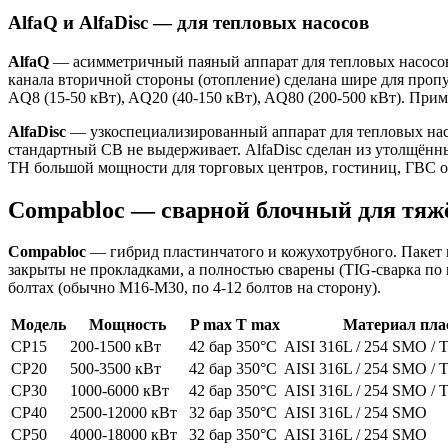
AlfaQ и AlfaDisc — для тепловых насосов
AlfaQ
— асимметричный паяный аппарат для тепловых насосов «
канала вторичной стороны (отопление) сделана шире для пропу
AQ8 (15-50 кВт), AQ20 (40-150 кВт), AQ80 (200-500 кВт). Прим
AlfaDisc
— узкоспециализированный аппарат для тепловых насос
стандартный CB не выдерживает. AlfaDisc сделан из утолщённ
ТН большой мощности для торговых центров, гостиниц, ГВС о
Compabloc — сварной блочный для тяж
Compabloc
— гибрид пластинчатого и кожухотрубного. Пакет п
закрыты не прокладками, а полностью сварены (TIG-сварка по
болтах (обычно M16-M30, по 4-12 болтов на сторону).
Модель
Мощность
P max
T max
Материал пла
CP15
200-1500 кВт
42 бар
350°C
AISI 316L / 254 SMO / T
CP20
500-3500 кВт
42 бар
350°C
AISI 316L / 254 SMO / T
CP30
1000-6000 кВт
42 бар
350°C
AISI 316L / 254 SMO / T
CP40
2500-12000 кВт
32 бар
350°C
AISI 316L / 254 SMO
CP50
4000-18000 кВт
32 бар
350°C
AISI 316L / 254 SMO