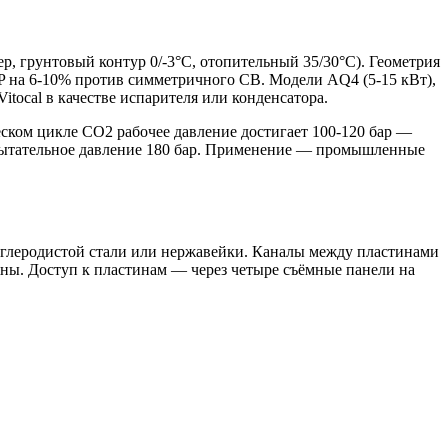
, грунтовый контур 0/-3°C, отопительный 35/30°C). Геометрия
OP на 6-10% против симметричного CB. Модели AQ4 (5-15 кВт),
itocal в качестве испарителя или конденсатора.
еском цикле CO2 рабочее давление достигает 100-120 бар —
испытательное давление 180 бар. Применение — промышленные
 углеродистой стали или нержавейки. Каналы между пластинами
жны. Доступ к пластинам — через четыре съёмные панели на