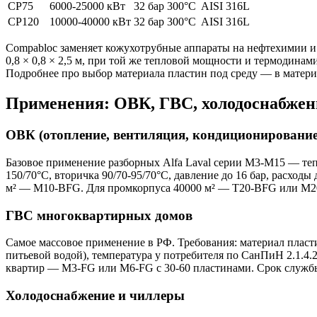
CP75
6000-25000 кВт
32 бар
300°C
AISI 316L
CP120
10000-40000 кВт
32 бар
300°C
AISI 316L
Compabloc заменяет кожухотрубные аппараты на нефтехимии и 
0,8 × 0,8 × 2,5 м, при той же тепловой мощности и термодинам
Подробнее про выбор материала пластин под среду — в матер
Применения: ОВК, ГВС, холодоснабже
ОВК (отопление, вентиляция, кондиционирование
Базовое применение разборных Alfa Laval серии M3-M15 — теп
150/70°C, вторичка 90/70-95/70°C, давление до 16 бар, расхо
м² — M10-BFG. Для промкорпуса 40000 м² — T20-BFG или M20
ГВС многоквартирных домов
Самое массовое применение в РФ. Требования: материал плас
питьевой водой), температура у потребителя по СанПиН 2.1.4.
квартир — M3-FG или M6-FG с 30-60 пластинами. Срок службы 1
Холодоснабжение и чиллеры