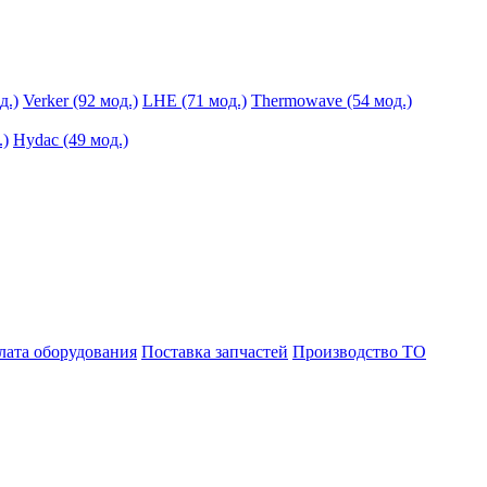
д.)
Verker (92 мод.)
LHE (71 мод.)
Thermowave (54 мод.)
.)
Hydac (49 мод.)
лата оборудования
Поставка запчастей
Производство ТО