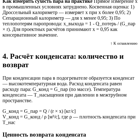
Как измерить сухость пара на практике
Прямое измерение x
в промышленных условиях затруднено. Косвенная оценка: 1)
Дроссельный калориметр — измеряет x при x более 0,95; 2)
Сепарационный калориметр — для x менее 0,95; 3) По
теплопотерям паропровода: x_выхода = 1 - Q_потерь / (G_пар
× r). Для проектных расчётов принимают x = 0,95 как
консервативное значение.
↑ К оглавлению
4. Расчёт конденсата: количество и
возврат
При конденсации пара в подогревателе образуется конденсат
— высокотемпературная вода. Расход конденсата равен
расходу пара: G_конд = G_пар (по массе). Температура
конденсата — T_насыщения при давлении в межтрубном
пространстве.
G_конд = G_пар = Q / (r × x) [кг/с]
V_конд = G_конд / ρ [м³/с], где ρ — плотность конденсата при
T_нас
Ценность возврата конденсата