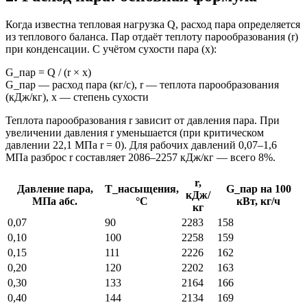
Когда известна тепловая нагрузка Q, расход пара определяется
из теплового баланса. Пар отдаёт теплоту парообразования (r)
при конденсации. С учётом сухости пара (x):
G_пар = Q / (r × x)
G_пар — расход пара (кг/с), r — теплота парообразования
(кДж/кг), x — степень сухости
Теплота парообразования r зависит от давления пара. При
увеличении давления r уменьшается (при критическом
давлении 22,1 МПа r = 0). Для рабочих давлений 0,07–1,6
МПа разброс r составляет 2086–2257 кДж/кг — всего 8%.
r,
Давление пара,
T_насыщения,
G_пар на 100
кДж/
МПа абс.
°C
кВт, кг/ч
кг
0,07
90
2283
158
0,10
100
2258
159
0,15
111
2226
162
0,20
120
2202
163
0,30
133
2164
166
0,40
144
2134
169