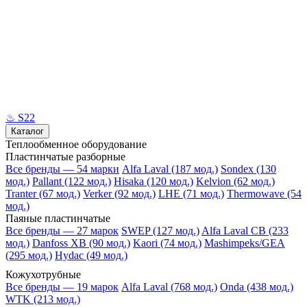
♨
S22
Каталог
Теплообменное оборудование
Пластинчатые разборные
Все бренды — 54 марки
Alfa Laval (187 мод.)
Sondex (130
мод.)
Pallant (122 мод.)
Hisaka (120 мод.)
Kelvion (62 мод.)
Tranter (67 мод.)
Verker (92 мод.)
LHE (71 мод.)
Thermowave (54
мод.)
Паяные пластинчатые
Все бренды — 27 марок
SWEP (127 мод.)
Alfa Laval CB (233
мод.)
Danfoss XB (90 мод.)
Kaori (74 мод.)
Mashimpeks/GEA
(295 мод.)
Hydac (49 мод.)
Кожухотрубные
Все бренды — 19 марок
Alfa Laval (768 мод.)
Onda (438 мод.)
WTK (213 мод.)