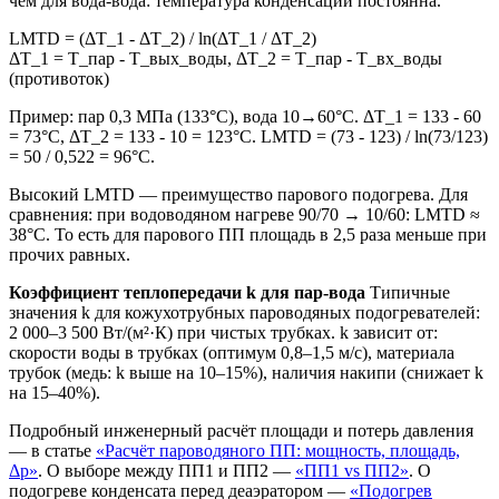
чем для вода-вода: температура конденсации постоянна.
LMTD = (ΔT_1 - ΔT_2) / ln(ΔT_1 / ΔT_2)
ΔT_1 = T_пар - T_вых_воды, ΔT_2 = T_пар - T_вх_воды
(противоток)
Пример: пар 0,3 МПа (133°C), вода 10→60°C. ΔT_1 = 133 - 60
= 73°C, ΔT_2 = 133 - 10 = 123°C. LMTD = (73 - 123) / ln(73/123)
= 50 / 0,522 = 96°C.
Высокий LMTD — преимущество парового подогрева. Для
сравнения: при водоводяном нагреве 90/70 → 10/60: LMTD ≈
38°C. То есть для парового ПП площадь в 2,5 раза меньше при
прочих равных.
Коэффициент теплопередачи k для пар-вода
Типичные
значения k для кожухотрубных пароводяных подогревателей:
2 000–3 500 Вт/(м²·К) при чистых трубках. k зависит от:
скорости воды в трубках (оптимум 0,8–1,5 м/с), материала
трубок (медь: k выше на 10–15%), наличия накипи (снижает k
на 15–40%).
Подробный инженерный расчёт площади и потерь давления
— в статье
«Расчёт пароводяного ПП: мощность, площадь,
Δp»
. О выборе между ПП1 и ПП2 —
«ПП1 vs ПП2»
. О
подогреве конденсата перед деаэратором —
«Подогрев