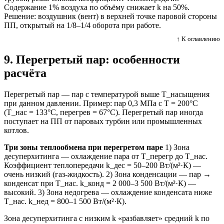
Содержание 1% воздуха по объёму снижает k на 50%.
Решение: воздушник (вент) в верхней точке паровой стороны
ПП, открытый на 1/8–1/4 оборота при работе.
↑ К оглавлению
9. Перегретый пар: особенности
расчёта
Перегретый пар — пар с температурой выше T_насыщения
при данном давлении. Пример: пар 0,3 МПа с T = 200°C
(T_нас = 133°C, перегрев = 67°C). Перегретый пар иногда
поступает на ПП от паровых турбин или промышленных
котлов.
Три зоны теплообмена при перегретом паре
1) Зона
десуперхитинга — охлаждение пара от T_перегр до T_нас.
Коэффициент теплопередачи k_дес = 50–200 Вт/(м²·К) —
очень низкий (газ-жидкость). 2) Зона конденсации — пар →
конденсат при T_нас. k_конд = 2 000–3 500 Вт/(м²·К) —
высокий. 3) Зона недогрева — охлаждение конденсата ниже
T_нас. k_нед = 800–1 500 Вт/(м²·К).
Зона десуперхитинга с низким k «разбавляет» средний k по