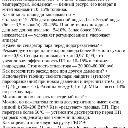
температуры). Конденсат — ценный ресурс, его возврат в
котёл экономит 10–15% топлива.
Какой запас площади закладывать?
+
Стандарт: 15–20% для нормальной воды. Для жёсткой воды
(более 3,5 мг-экв/л): 20–25%. При неточных исходных
данных: дополнительно +5–10%. Запас более 30%
нежелателен — усложняет регулирование и удорожает
аппарат.
Нужен ли сепаратор пара перед подогревателем?
+
Рекомендуется при длине паропровода более 30 м или сухости
ниже 0,93. Сепаратор повышает x до 0,97–0,99, что
увеличивает эффективность ПП на 10–15% и снижает
гидроудары. Стоимость сепаратора — 20 000–60 000 руб.
Как пересчитать расход пара при другом давлении?
+
Используйте таблицу свойств пара: найдите r (теплоту
парообразования) при новом давлении и пересчитайте G_пар
= Q / (r_новое × x). Разница между 0,1 и 1,0 МПа — всего 13%
по расходу пара.
Можно ли использовать перегретый пар?
+
Можно, но нежелательно: зона десуперхитинга имеет очень
низкий k (50–200 Вт/м²·К) и «раздувает» площадь ПП. При
перегреве более 50°C — установите десуперхитер перед ПП
(впрыск конденсата) для экономии площади.
Как определить пиковую нагрузку ГВС?
+
Для жилых домов: Q_пик = Q_сред × K_неравн, где K_неравн