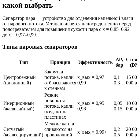
какой выбрать
Сепаратор пара — устройство для отделения капельной влаги
от парового потока. Устанавливается непосредственно перед
подогревателем для повышения сухости пара с x = 0,85–0,92
до x = 0,97–0,99.
Типы паровых сепараторов
ΔP,
Стои
Тип
Принцип
Эффективность
бар
(DN
Закрутка
Центробежный
потока, капли
x_вых = 0,97–
0,1–
15 0
(циклонный)
отбрасываются
0,99
0,3
000 р
к стенкам
Резкие
повороты
Инерционный
x_вых = 0,95–
0,05–
10 0
потока, капли
(жалюзийный)
0,98
0,15
000 р
оседают на
пластинах
Мелкие капли
Сетчатый
сливаются на
0,2–
20 0
x_вых = 0,99+
(коалесцирующий)
проволочной
0,5
000 р