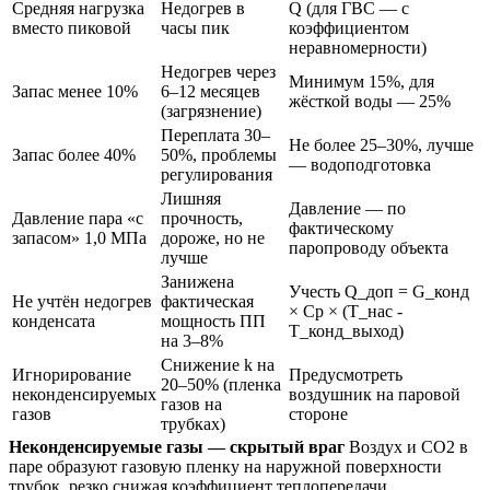
Средняя нагрузка
Недогрев в
Q (для ГВС — с
вместо пиковой
часы пик
коэффициентом
неравномерности)
Недогрев через
Минимум 15%, для
Запас менее 10%
6–12 месяцев
жёсткой воды — 25%
(загрязнение)
Переплата 30–
Не более 25–30%, лучше
Запас более 40%
50%, проблемы
— водоподготовка
регулирования
Лишняя
Давление — по
Давление пара «с
прочность,
фактическому
запасом» 1,0 МПа
дороже, но не
паропроводу объекта
лучше
Занижена
Учесть Q_доп = G_конд
Не учтён недогрев
фактическая
× Cp × (T_нас -
конденсата
мощность ПП
T_конд_выход)
на 3–8%
Снижение k на
Игнорирование
Предусмотреть
20–50% (пленка
неконденсируемых
воздушник на паровой
газов на
газов
стороне
трубках)
Неконденсируемые газы — скрытый враг
Воздух и CO2 в
паре образуют газовую пленку на наружной поверхности
трубок, резко снижая коэффициент теплопередачи.