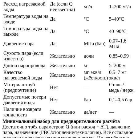
Расход нагреваемой
Да (если Q
м³/ч
1–200 м³/ч
воды
неизвестна)
Температура воды на
Да
°C
5–40°C
входе
Температура воды на
Да
°C
40–90°C
выходе
0,07–1,6
Давление пара
Да
МПа (бар)
МПа
Сухость пара (если
Желательно
доли
0,85–0,99
известна)
Длина паропровода
Желательно
м
5–200 м
Качество
мг-экв/л
0,5–7 мг-
Желательно
нагреваемой воды
(жёсткость)
экв/л
Материал труб
Сталь /
Нет
—
(предпочтение)
медь / нерж.
Допустимые потери
Нет
бар
0,1–0,5 бар
давления воды
Наличие возврата
Желательно
да/нет
—
конденсата
Минимальный набор для предварительного расчёта
Достаточно трёх параметров: Q (или расход + ΔT), давление
пара, назначение (ГВС/отопление/технология). Всё остальное
инженер определит из нормативов и опыта. Но чем больше