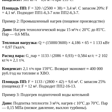
Площадь ПП:
F = 320 / (2500 × 38) = 3,4 м². С запасом 20%: F
= 4,1 м². Подходит ПП1-6,3-7 или ПП2-6,3-7.
Пример 2: Промышленный нагрев (пищевое производство)
Дано:
Нагрев технологической воды 15 м³/ч с 20°C до 85°C.
Пар — 0,6 МПа.
Тепловая нагрузка:
Q = (15000/3600) × 4,186 × 65 = 1 133 кВт
= 0,97 Гкал/ч.
Расход пара:
G_пар = 1133 / (2086 × 0,93) = 0,584 кг/с = 2 102
кг/ч ≈ 2,1 т/ч.
Конденсат:
2,1 т/ч при 159°C. Возврат экономит ≈ 400 000
руб./год на топливе и ХВО.
Площадь ПП:
F = 1133 / (2800 × 42) = 9,6 м². С запасом 25%
(пищевка): F = 12 м². Подходит ПП2-16-13.
Пример 3: Подогрев подпиточной воды котельной
Дано:
Подпитка теплосети 3 м³/ч, нагрев с 10°C до 70°C. Пар
— 0,15 МПа (низкое давление, выхлоп турбины).