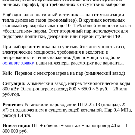
ночному тарифу), при требованиях к отсутствию выбросов.
Ещё один альтернативный источник — пар от утилизации
тепла дымовых газов (экономайзер). В крупных котельных
экономайзер вырабатывает до 10–15% общей мощности котла
«бесплатным» паром. Этот вторичный пар используется для
подогрева подпитки, деаэрации или первой ступени ГВС.
При выборе источника пара учитывайте: доступность газа,
электрические мощности, требования к экологии и
непрерывности теплоснабжения. Для помощи в подборе —
оставьте заявку
, наши инженеры рассмотрят все варианты.
Кейс: Перевод с электронагрева на пар (химический завод)
Ситуация:
Химический завод, нагрев технологической воды
800 кВт. Электронагрев: расход 800 × 6500 × 5 руб. = 26 млн
руб./год.
Решение:
Установили пароводяной ПП2-25-13 (площадь 25
м²) с подключением к существующей котельной. Пар 0,4 МПа,
расход 1,4 т/ч.
Инвестиции:
ПП + обвязка + монтаж + паропровод 40 м = 1
800 000 руб.