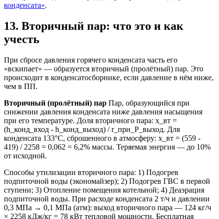
конденсата»
.
13. Вторичный пар: что это и как
учесть
При сбросе давления горячего конденсата часть его
«вскипает» — образуется вторичный (пролётный) пар. Это
происходит в конденсатосборнике, если давление в нём ниже,
чем в ПП.
Вторичный (пролётный) пар
Пар, образующийся при
снижении давления конденсата ниже давления насыщения
при его температуре. Доля вторичного пара: x_вт =
(h_конд_вход - h_конд_выход) / r_при_P_выход. Для
конденсата 133°C, сброшенного в атмосферу: x_вт = (559 -
419) / 2258 = 0,062 = 6,2% массы. Теряемая энергия — до 10%
от исходной.
Способы утилизации вторичного пара: 1) Подогрев
подпиточной воды (экономайзер); 2) Подогрев ГВС в первой
ступени; 3) Отопление помещения котельной; 4) Деаэрация
подпиточной воды. При расходе конденсата 2 т/ч и давлении
0,3 МПа → 0,1 МПа (атм): выход вторичного пара — 124 кг/ч
× 2258 кДж/кг = 78 кВт тепловой мощности. Бесплатная