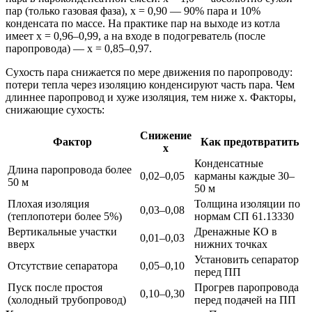
пар (только газовая фаза), x = 0,90 — 90% пара и 10%
конденсата по массе. На практике пар на выходе из котла
имеет x = 0,96–0,99, а на входе в подогреватель (после
паропровода) — x = 0,85–0,97.
Сухость пара снижается по мере движения по паропроводу:
потери тепла через изоляцию конденсируют часть пара. Чем
длиннее паропровод и хуже изоляция, тем ниже x. Факторы,
снижающие сухость:
Снижение
Фактор
Как предотвратить
x
Конденсатные
Длина паропровода более
0,02–0,05
карманы каждые 30–
50 м
50 м
Плохая изоляция
Толщина изоляции по
0,03–0,08
(теплопотери более 5%)
нормам СП 61.13330
Вертикальные участки
Дренажные КО в
0,01–0,03
вверх
нижних точках
Установить сепаратор
Отсутствие сепаратора
0,05–0,10
перед ПП
Пуск после простоя
Прогрев паропровода
0,10–0,30
(холодный трубопровод)
перед подачей на ПП