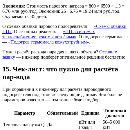
Экономия:
Стоимость парового нагрева = 800 × 6500 × 1,3 =
6,76 млн руб./год. Экономия: 26 - 6,76 = 19,24 млн руб./год.
Окупаемость: 35 дней.
О схемах обвязки парового подогревателя —
«Схемы обвязки
ПП»
. О сезонных режимах —
«ПП в системах
теплоснабжения: режимы лето/зима»
. О подогреве термомасла
—
«Подогрев термомасла кожухотрубным»
.
Нужен расчёт расхода пара для вашего объекта?
Оставьте
заявку
— инженер подберёт оптимальное решение бесплатно.
15. Чек-лист: что нужно для расчёта
пар-вода
При обращении к инженеру для расчёта пароводяного
подогревателя подготовьте следующие данные. Чем больше
параметров известно — тем точнее будет подбор.
Типичный
Параметр
Обязательный
Единица
диапазон
кВт или
50–5 000
Тепловая нагрузка Q
Да
Гкал/ч
кВт