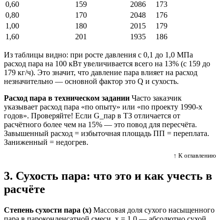
0,60
159
2086
173
0,80
170
2048
176
1,00
180
2015
179
1,60
201
1935
186
Из таблицы видно: при росте давления с 0,1 до 1,0 МПа
расход пара на 100 кВт увеличивается всего на 13% (с 159 до
179 кг/ч). Это значит, что давление пара влияет на расход
незначительно — основной фактор это Q и сухость.
Расход пара в техническом задании
Часто заказчик
указывает расход пара «по опыту» или «по проекту 1990-х
годов». Проверяйте! Если G_пар в ТЗ отличается от
расчётного более чем на 15% — это повод для пересчёта.
Завышенный расход = избыточная площадь ПП = переплата.
Заниженный = недогрев.
↑ К оглавлению
3. Сухость пара: что это и как учесть в
расчёте
Степень сухости пара (x)
Массовая доля сухого насыщенного
пара в пароконденсатной смеси. x = 1,0 — абсолютно сухой