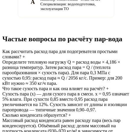
А
Специализация: водоподготовка,
эксплуатация ТО
Частые вопросы по расчёту пар-вода
Как рассчитать расход пара для подогревателя простыми
словами?
+
Определите тепловую нагрузку Q = расход воды × 4,186 ×
разница температур. Затем расход пара = Q / (теплота
парообразования × сухость пара). Для пара 0,3 МПа с
сухостью 0,95: расход пара ≈ Q / 2056 кг/с. Пример: для 200
кВт нужно ≈ 350 кг/ч пара.
Что такое сухость пара и как она влияет на расчёт?
+
Сухость пара (x) — доля сухого пара в смеси. x = 0,95 означает
5% влаги. При сухости 0,85 вместо 0,95 расход пара
увеличивается на 12%. Сухость зависит от длины и изоляции
паропровода — типичные значения 0,90–0,97.
Сколько конденсата образуется?
+
Массовый расход конденсата равен расходу пара (весь пар
конденсируется). Объёмный расход: делим массовый на
плотность конденсата (930–970 кг/м³ в зависимости от