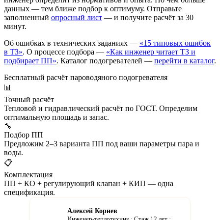
данных — тем ближе подбор к оптимуму. Отправьте
заполненный
опросный лист
— и получите расчёт за 30
минут.
Об ошибках в технических заданиях —
«15 типовых ошибок
в ТЗ»
. О процессе подбора —
«Как инженер читает ТЗ и
подбирает ПП»
. Каталог подогревателей —
перейти в каталог
.
Бесплатный расчёт пароводяного подогревателя
📊
Точный расчёт
Тепловой и гидравлический расчёт по ГОСТ. Определим
оптимальную площадь и запас.
🔧
Подбор ПП
Предложим 2–3 варианта ПП под ваши параметры пара и
воды.
📋
Комплектация
ПП + КО + регулирующий клапан + КИП — одна
спецификация.
Алексей Корнев
Инженер-теплотехник · Стаж 12 лет ·