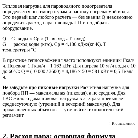
Тепловая нагрузка для пароводяного подогревателя
определяется по температурам и расходу нагреваемой воды.
Это первый шаг любого расчёта — без знания Q невозможно
определить расход пара, площадь ПП и подобрать
оборудование.
Q = G_воды × Cp × (T_выход - T_вход)
G — расход воды (кг/с), Cp = 4,186 кДж/(кг·К), T —
температуры °C
В практике теплоснабжения часто используют единицы Гкал/
ч. Перевод: 1 Гкал/ч = 1 163 кВт. Для нагрева 10 м³/ч воды с 10
до 60°C: Q = (10 000 / 3600) × 4,186 × 50 = 581 кВт = 0,5 Гкал/
ч.
Не забудьте про пиковые нагрузки
Расчётная нагрузка для
подбора ПП — максимальная (пиковая), а не средняя. Для
ГВС жилого дома пиковая нагрузка в 2–3 раза превышает
среднесуточную (утренний и вечерний максимум). Для
промышленных объектов — уточняйте технологический
регламент.
↑ К оглавлению
2. Расход пара: основная формула