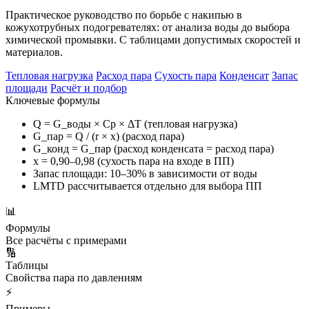
Практическое руководство по борьбе с накипью в
кожухотрубных подогревателях: от анализа воды до выбора
химической промывки. С таблицами допустимых скоростей и
материалов.
Тепловая нагрузка
Расход пара
Сухость пара
Конденсат
Запас
площади
Расчёт и подбор
Ключевые формулы
Q = G_воды × Cp × ΔT (тепловая нагрузка)
G_пар = Q / (r × x) (расход пара)
G_конд = G_пар (расход конденсата = расход пара)
x = 0,90–0,98 (сухость пара на входе в ПП)
Запас площади: 10–30% в зависимости от воды
LMTD рассчитывается отдельно для выбора ПП
📊
Формулы
Все расчёты с примерами
🔢
Таблицы
Свойства пара по давлениям
⚡
Примеры