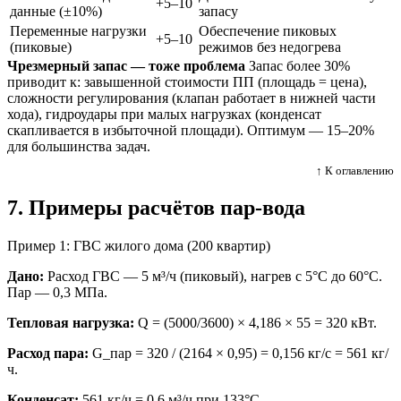
+5–10
данные (±10%)
запасу
Переменные нагрузки
Обеспечение пиковых
+5–10
(пиковые)
режимов без недогрева
Чрезмерный запас — тоже проблема
Запас более 30%
приводит к: завышенной стоимости ПП (площадь = цена),
сложности регулирования (клапан работает в нижней части
хода), гидроудары при малых нагрузках (конденсат
скапливается в избыточной площади). Оптимум — 15–20%
для большинства задач.
↑ К оглавлению
7. Примеры расчётов пар-вода
Пример 1: ГВС жилого дома (200 квартир)
Дано:
Расход ГВС — 5 м³/ч (пиковый), нагрев с 5°C до 60°C.
Пар — 0,3 МПа.
Тепловая нагрузка:
Q = (5000/3600) × 4,186 × 55 = 320 кВт.
Расход пара:
G_пар = 320 / (2164 × 0,95) = 0,156 кг/с = 561 кг/
ч.
Конденсат:
561 кг/ч = 0,6 м³/ч при 133°C.