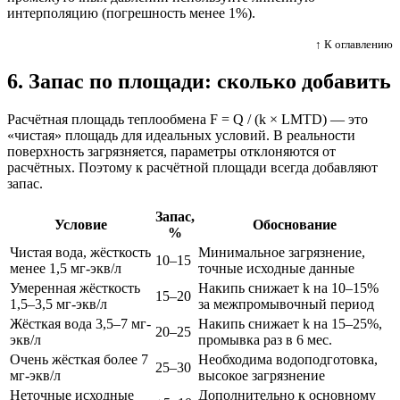
интерполяцию (погрешность менее 1%).
↑ К оглавлению
6. Запас по площади: сколько добавить
Расчётная площадь теплообмена F = Q / (k × LMTD) — это
«чистая» площадь для идеальных условий. В реальности
поверхность загрязняется, параметры отклоняются от
расчётных. Поэтому к расчётной площади всегда добавляют
запас.
Запас,
Условие
Обоснование
%
Чистая вода, жёсткость
Минимальное загрязнение,
10–15
менее 1,5 мг-экв/л
точные исходные данные
Умеренная жёсткость
Накипь снижает k на 10–15%
15–20
1,5–3,5 мг-экв/л
за межпромывочный период
Жёсткая вода 3,5–7 мг-
Накипь снижает k на 15–25%,
20–25
экв/л
промывка раз в 6 мес.
Очень жёсткая более 7
Необходима водоподготовка,
25–30
мг-экв/л
высокое загрязнение
Неточные исходные
Дополнительно к основному