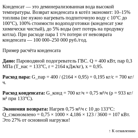
Конденсат — это деминерализованная вода высокой
температуры. Возврат конденсата в котёл экономит: 10–15%
топлива (не нужно нагревать подпиточную воду с 10°C до
100°C), 100% стоимости водоподготовки (конденсат уже
химически чистый), до 5% воды (нет потерь на продувку
котла). При расходе пара 1 т/ч потери от невозврата
конденсата — 100 000–250 000 руб./год.
Пример расчёта конденсата
Дано:
Пароводяной подогреватель ГВС. Q = 400 кВт, пар 0,3
МПа (T_нас = 133°C, r = 2164 кДж/кг), x = 0,95.
Расход пара:
G_пар = 400 / (2164 × 0,95) = 0,195 кг/с = 700 кг/
ч.
Расход конденсата:
G_конд = 700 кг/ч = 0,75 м³/ч (ρ = 933 кг/
м³ при 133°C).
Экономия возврата:
Нагрев 0,75 м³/ч с 10 до 133°C:
Q_сэкономлено = 0,75 × 1000 × 4,186 × 123 / 3600 = 107 кВт.
Это 27% от основной нагрузки!
↑ К оглавлению