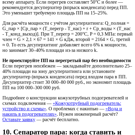
всему аппарату. Если перегрев составляет 50°C и более —
рекомендуется десуперхитер (впрыск конденсата) перед ПП.
Это уменьшит требуемую площадь ПП на 15–25%.
Для расчёта мощности с учётом десуперхитинга: Q_полная =
G_пар × [Cp_пар × (T_перегр - T_нас) + r + Cp_воды × (T_нас
- T_конд_выход)]. При T_перегр = 200°C, P = 0,3 МПа: первый
член = G × 2,1 × 67 = 141 × G кДж, второй = 2164 × G, третий
≈ 0. То есть десуперхитинг добавляет всего 6% к мощности,
но занимает 30–40% площади из-за низкого k.
Не проектируйте ПП на перегретый пар без необходимости
Если перегрев неизбежен — закладывайте дополнительно 25–
40% площади на зону десуперхитинга или установите
десуперхитер (впрыск конденсата) перед входом пара в ПП.
Десуперхитер стоит 30 000–80 000 руб., но экономит площадь
ПП на 100 000–300 000 руб.
Подробнее о конструкции кожухотрубных подогревателей и
схемах подключения —
«Кожухотрубный подогреватель:
устройство и схемы»
. О проблемах с накипью —
«Вода и
накипь в подогревателях»
. Нужен инженерный расчёт?
Оставьте заявку
— расчёт бесплатно.
10. Сепаратор пара: когда ставить и