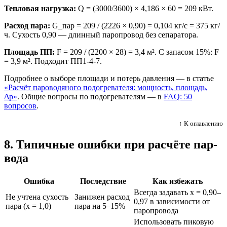
Тепловая нагрузка:
Q = (3000/3600) × 4,186 × 60 = 209 кВт.
Расход пара:
G_пар = 209 / (2226 × 0,90) = 0,104 кг/с = 375 кг/
ч. Сухость 0,90 — длинный паропровод без сепаратора.
Площадь ПП:
F = 209 / (2200 × 28) = 3,4 м². С запасом 15%: F
= 3,9 м². Подходит ПП1-4-7.
Подробнее о выборе площади и потерь давления — в статье
«Расчёт пароводяного подогревателя: мощность, площадь,
Δp»
. Общие вопросы по подогревателям — в
FAQ: 50
вопросов
.
↑ К оглавлению
8. Типичные ошибки при расчёте пар-
вода
Ошибка
Последствие
Как избежать
Всегда задавать x = 0,90–
Не учтена сухость
Занижен расход
0,97 в зависимости от
пара (x = 1,0)
пара на 5–15%
паропровода
Использовать пиковую