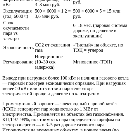
руб.
кВт
3–8 млн руб.
Эксплуатация
500 × 6000 × 1,2 =
500 × 6000 × 5 = 15 млн
(год, 6000 ч)
3,6 млн руб.
руб.
Срок
6–18 мес. (паровая система
окупаемости
—
дороже, но дешевле в
пара vs
эксплуатации)
электро
CO2 от сжигания
«Чистый» на объекте, но
Экологичность
газа
ТЭЦ = углерод
Инерционное
Регулирование
(10–30 сек
Мгновенное (ТЭН)
задержка)
Вывод: при нагрузках более 100 кВт и наличии газового котла
— паровой подогрев экономически оправдан. При нагрузках
менее 50 кВт или отсутствии парогенератора —
электрический проще и дешевле по капзатратам.
Промежуточный вариант — электродный паровой котёл
(КЭП): генерирует пар мощностью до 1 МВт от
электричества. Применяется на объектах без газоснабжения.
КПД 97–99%, но стоимость пара определяется тарифом на
электроэнергию — в 3–5 раз дороже газового пара.
Используется на временных объектах, в ночное время (по