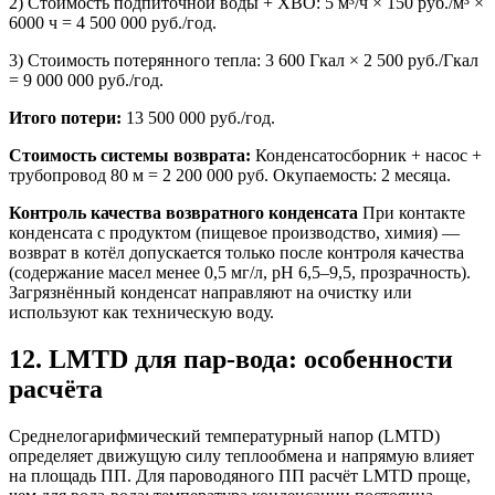
2) Стоимость подпиточной воды + ХВО: 5 м³/ч × 150 руб./м³ ×
6000 ч = 4 500 000 руб./год.
3) Стоимость потерянного тепла: 3 600 Гкал × 2 500 руб./Гкал
= 9 000 000 руб./год.
Итого потери:
13 500 000 руб./год.
Стоимость системы возврата:
Конденсатосборник + насос +
трубопровод 80 м = 2 200 000 руб. Окупаемость: 2 месяца.
Контроль качества возвратного конденсата
При контакте
конденсата с продуктом (пищевое производство, химия) —
возврат в котёл допускается только после контроля качества
(содержание масел менее 0,5 мг/л, pH 6,5–9,5, прозрачность).
Загрязнённый конденсат направляют на очистку или
используют как техническую воду.
12. LMTD для пар-вода: особенности
расчёта
Среднелогарифмический температурный напор (LMTD)
определяет движущую силу теплообмена и напрямую влияет
на площадь ПП. Для пароводяного ПП расчёт LMTD проще,