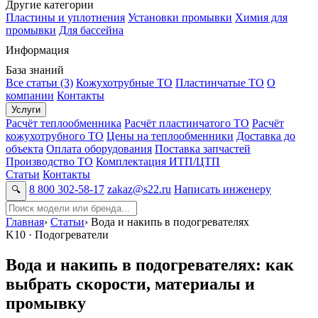
Другие категории
Пластины и уплотнения
Установки промывки
Химия для
промывки
Для бассейна
Информация
База знаний
Все статьи (3)
Кожухотрубные ТО
Пластинчатые ТО
О
компании
Контакты
Услуги
Расчёт теплообменника
Расчёт пластинчатого ТО
Расчёт
кожухотрубного ТО
Цены на теплообменники
Доставка до
объекта
Оплата оборудования
Поставка запчастей
Производство ТО
Комплектация ИТП/ЦТП
Статьи
Контакты
8 800 302-58-17
zakaz@s22.ru
Написать инженеру
🔍
Главная
›
Статьи
›
Вода и накипь в подогревателях
K10 · Подогреватели
Вода и накипь в подогревателях: как
выбрать скорости, материалы и
промывку