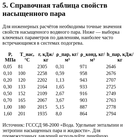
5. Справочная таблица свойств
насыщенного пара
Для инженерных расчётов необходимы точные значения
свойств насыщенного водяного пара. Ниже — выборка
ключевых параметров по давлениям, наиболее часто
встречающимся в системах подогрева.
P,
T_нас,
r, кДж/
ρ_пар, кг/
ρ_конд, кг/
h_пар, кДж/
МПа
°C
кг
м³
м³
кг
0,05
81
2305
0,31
971
2646
0,10
100
2258
0,59
958
2676
0,20
120
2202
1,13
943
2707
0,30
133
2164
1,65
933
2725
0,50
152
2109
2,67
916
2749
0,70
165
2067
3,67
903
2763
1,00
180
2015
5,15
887
2778
1,60
201
1935
8,0
864
2794
Источник: ГСССД 98-2000 «Вода. Удельные энтальпии и
энтропии насыщенных пара и жидкости». Для
промежуточных давлений используйте линейную