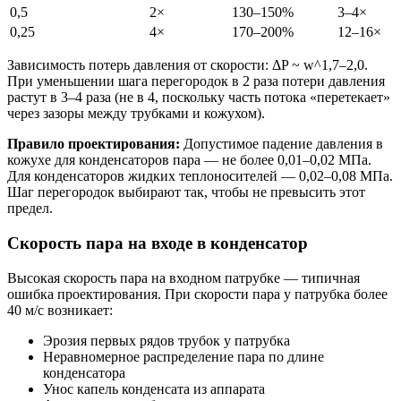
0,5
2×
130–150%
3–4×
0,25
4×
170–200%
12–16×
Зависимость потерь давления от скорости: ΔP ~ w^1,7–2,0.
При уменьшении шага перегородок в 2 раза потери давления
растут в 3–4 раза (не в 4, поскольку часть потока «перетекает»
через зазоры между трубками и кожухом).
Правило проектирования:
Допустимое падение давления в
кожухе для конденсаторов пара — не более 0,01–0,02 МПа.
Для конденсаторов жидких теплоносителей — 0,02–0,08 МПа.
Шаг перегородок выбирают так, чтобы не превысить этот
предел.
Скорость пара на входе в конденсатор
Высокая скорость пара на входном патрубке — типичная
ошибка проектирования. При скорости пара у патрубка более
40 м/с возникает:
Эрозия первых рядов трубок у патрубка
Неравномерное распределение пара по длине
конденсатора
Унос капель конденсата из аппарата