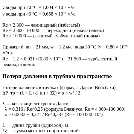
ν воды при 20 °С = 1,004 × 10⁻⁶ м²/с
ν воды при 40 °С = 0,658 × 10⁻⁶ м²/с
Re < 2 300 — ламинарный (избегать!)
Re = 2 300–10 000 — переходный (нежелательно)
Re > 10 000 — развитый турбулентный (норма)
Пример: d_вн = 21 мм, w = 1,2 м/с, вода 30 °С (ν = 0,80 × 10⁻⁶
м²/с):
Re = 1,2 × 0,021 / (0,80 × 10⁻⁶) = 31 500 — турбулентный
режим, отлично.
Потери давления в трубном пространстве
Потери давления в трубках (формула Дарси–Вейсбаха)
ΔP_тр = (λ × L / d_вн + Σξ) × ρ × w² / 2
λ — коэффициент трения Дарси:
λ = 0,316 / Re^0,25 (формула Блазиуса, Re = 4 000–100 000)
λ = 0,0032 + 0,221 / Re^0,237 (Re = 100 000–10⁷)
L — длина трубки (один ход), м
Σξ — сумма местных сопротивлений: