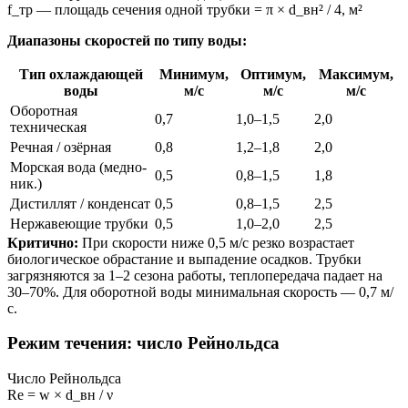
f_тр — площадь сечения одной трубки = π × d_вн² / 4, м²
Диапазоны скоростей по типу воды:
Тип охлаждающей
Минимум,
Оптимум,
Максимум,
воды
м/с
м/с
м/с
Оборотная
0,7
1,0–1,5
2,0
техническая
Речная / озёрная
0,8
1,2–1,8
2,0
Морская вода (медно-
0,5
0,8–1,5
1,8
ник.)
Дистиллят / конденсат
0,5
0,8–1,5
2,5
Нержавеющие трубки
0,5
1,0–2,0
2,5
Критично:
При скорости ниже 0,5 м/с резко возрастает
биологическое обрастание и выпадение осадков. Трубки
загрязняются за 1–2 сезона работы, теплопередача падает на
30–70%. Для оборотной воды минимальная скорость — 0,7 м/
с.
Режим течения: число Рейнольдса
Число Рейнольдса
Re = w × d_вн / ν