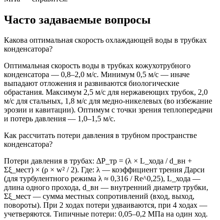
Часто задаваемые вопросы
Какова оптимальная скорость охлаждающей воды в трубках
конденсатора?
Оптимальная скорость воды в трубках кожухотрубного
конденсатора — 0,8–2,0 м/с. Минимум 0,5 м/с — иначе
выпадают отложения и развиваются биологические
обрастания. Максимум 2,5 м/с для нержавеющих трубок, 2,0
м/с для стальных, 1,8 м/с для медно-никелевых (во избежание
эрозии и кавитации). Оптимум с точки зрения теплопередачи
и потерь давления — 1,0–1,5 м/с.
Как рассчитать потери давления в трубном пространстве
конденсатора?
Потери давления в трубах: ΔP_тр = (λ × L_хода / d_вн +
Σξ_мест) × (ρ × w² / 2). Где: λ — коэффициент трения Дарси
(для турбулентного режима λ ≈ 0,316 / Re^0,25), L_хода —
длина одного прохода, d_вн — внутренний диаметр трубки,
Σξ_мест — сумма местных сопротивлений (вход, выход,
повороты). При 2 ходах потери удваиваются, при 4 ходах —
учетверяются. Типичные потери: 0,05–0,2 МПа на один ход.