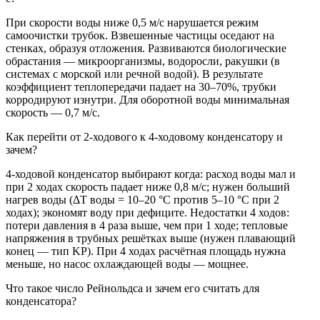
При скорости воды ниже 0,5 м/с нарушается режим
самоочистки трубок. Взвешенные частицы оседают на
стенках, образуя отложения. Развиваются биологические
обрастания — микроорганизмы, водоросли, ракушки (в
системах с морской или речной водой). В результате
коэффициент теплопередачи падает на 30–70%, трубки
корродируют изнутри. Для оборотной воды минимальная
скорость — 0,7 м/с.
Как перейти от 2-ходового к 4-ходовому конденсатору и
зачем?
4-ходовой конденсатор выбирают когда: расход воды мал и
при 2 ходах скорость падает ниже 0,8 м/с; нужен больший
нагрев воды (ΔТ воды = 10–20 °С против 5–10 °С при 2
ходах); экономят воду при дефиците. Недостатки 4 ходов:
потери давления в 4 раза выше, чем при 1 ходе; тепловые
напряжения в трубных решётках выше (нужен плавающий
конец — тип KP). При 4 ходах расчётная площадь нужна
меньше, но насос охлаждающей воды — мощнее.
Что такое число Рейнольдса и зачем его считать для
конденсатора?