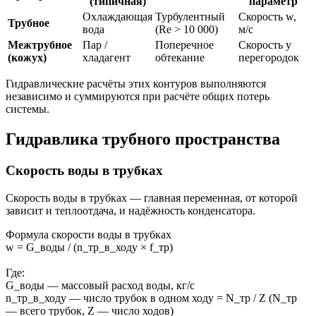
(типичная)
параметр
Охлаждающая
Турбулентный
Скорость w,
Трубное
вода
(Re > 10 000)
м/с
Межтрубное
Пар /
Поперечное
Скорость у
(кожух)
хладагент
обтекание
перегородок
Гидравлические расчёты этих контуров выполняются
независимо и суммируются при расчёте общих потерь
системы.
Гидравлика трубного пространства
Скорость воды в трубках
Скорость воды в трубках — главная переменная, от которой
зависит и теплоотдача, и надёжность конденсатора.
Формула скорости воды в трубках
w = G_воды / (n_тр_в_ходу × f_тр)
Где:
G_воды — массовый расход воды, кг/с
n_тр_в_ходу — число трубок в одном ходу = N_тр / Z (N_тр
— всего трубок, Z — число ходов)