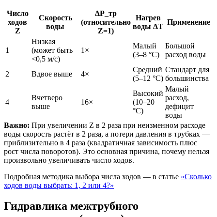
Число
ΔP_тр
Скорость
Нагрев
ходов
(относительно
Применение
воды
воды ΔT
Z
Z=1)
Низкая
Малый
Большой
1
(может быть
1×
(3–8 °С)
расход воды
<0,5 м/с)
Средний
Стандарт для
2
Вдвое выше
4×
(5–12 °С)
большинства
Малый
Высокий
Вчетверо
расход,
4
16×
(10–20
выше
дефицит
°С)
воды
Важно:
При увеличении Z в 2 раза при неизменном расходе
воды скорость растёт в 2 раза, а потери давления в трубках —
приблизительно в 4 раза (квадратичная зависимость плюс
рост числа поворотов). Это основная причина, почему нельзя
произвольно увеличивать число ходов.
Подробная методика выбора числа ходов — в статье
«Сколько
ходов воды выбрать: 1, 2 или 4?»
Гидравлика межтрубного