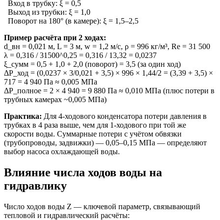
Вход в трубку: ξ = 0,5
Выход из трубки: ξ = 1,0
Поворот на 180° (в камере): ξ = 1,5–2,5
Пример расчёта при 2 ходах:
d_вн = 0,021 м, L = 3 м, w = 1,2 м/с, ρ = 996 кг/м³, Re = 31 500
λ = 0,316 / 31500^0,25 = 0,316 / 13,32 = 0,0237
ξ_сумм = 0,5 + 1,0 + 2,0 (поворот) = 3,5 (за один ход)
ΔP_ход = (0,0237 × 3/0,021 + 3,5) × 996 × 1,44/2 = (3,39 + 3,5) ×
717 = 4 940 Па ≈ 0,005 МПа
ΔP_полное = 2 × 4 940 = 9 880 Па ≈ 0,010 МПа (плюс потери в
трубных камерах ~0,005 МПа)
Практика:
Для 4-ходового конденсатора потери давления в
трубках в 4 раза выше, чем для 1-ходового при той же
скорости воды. Суммарные потери с учётом обвязки
(трубопроводы, задвижки) — 0,05–0,15 МПа — определяют
выбор насоса охлаждающей воды.
Влияние числа ходов воды на
гидравлику
Число ходов воды Z — ключевой параметр, связывающий
тепловой и гидравлический расчёты: