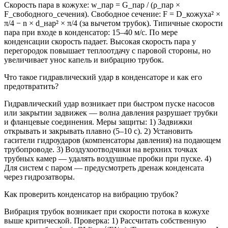
Скорость пара в кожухе: w_пар = G_пар / (ρ_пар ×
F_свободного_сечения). Свободное сечение: F = D_кожуха² ×
π/4 − n × d_нар² × π/4 (за вычетом трубок). Типичные скорости
пара при входе в конденсатор: 15–40 м/с. По мере
конденсации скорость падает. Высокая скорость пара у
перегородок повышает теплоотдачу с паровой стороны, но
увеличивает унос капель и вибрацию трубок.
Что такое гидравлический удар в конденсаторе и как его
предотвратить?
Гидравлический удар возникает при быстром пуске насосов
или закрытии задвижек — волна давления разрушает трубки
и фланцевые соединения. Меры защиты: 1) Задвижки
открывать и закрывать плавно (5–10 с). 2) Установить
гасители гидроударов (компенсаторы давления) на подающем
трубопроводе. 3) Воздухоотводчики на верхних точках
трубных камер — удалять воздушные пробки при пуске. 4)
Для систем с паром — предусмотреть дренаж конденсата
через гидрозатворы.
Как проверить конденсатор на вибрацию трубок?
Вибрация трубок возникает при скорости потока в кожухе
выше критической. Проверка: 1) Рассчитать собственную