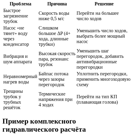
Проблема
Причина
Решение
Быстрое
Скорость воды
Перейти на большее
загрязнение
ниже 0,5 м/с
число ходов
трубок
Насос «не
Слишком
Уменьшить число ходов,
тянет» воду
большое ΔP (4+
выбрать более мощный
через
хода, длинные
насос
конденсатор
трубки)
Уменьшить шаг
Высокая скорость
Вибрация и
перегородок, добавить
пара, резонанс
шум аппарата
антивибрационные
трубок
перегородки
Байпас потока
Уплотнить перегородки,
Неравномерный
через зазоры
применить многоходовую
нагрев воды
перегородок
схему
Трещины
Термические
трубок у
Перейти на тип КП
напряжения при
трубных
(плавающая голова)
4 ходах
решёток
Пример комплексного
гидравлического расчёта