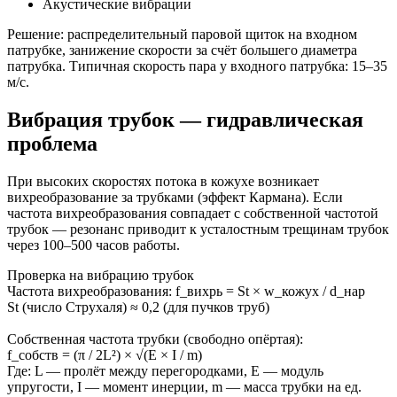
Акустические вибрации
Решение: распределительный паровой щиток на входном
патрубке, занижение скорости за счёт большего диаметра
патрубка. Типичная скорость пара у входного патрубка: 15–35
м/с.
Вибрация трубок — гидравлическая
проблема
При высоких скоростях потока в кожухе возникает
вихреобразование за трубками (эффект Кармана). Если
частота вихреобразования совпадает с собственной частотой
трубок — резонанс приводит к усталостным трещинам трубок
через 100–500 часов работы.
Проверка на вибрацию трубок
Частота вихреобразования: f_вихрь = St × w_кожух / d_нар
St (число Струхаля) ≈ 0,2 (для пучков труб)
Собственная частота трубки (свободно опёртая):
f_собств = (π / 2L²) × √(E × I / m)
Где: L — пролёт между перегородками, E — модуль
упругости, I — момент инерции, m — масса трубки на ед.