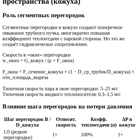
пространства (кожуха)
Роль сегментных перегородок
Сегментные перегородки в кожухе создают поперечное
омывание трубного пучка, многократно повышая
коэффициент теплоотдачи с паровой стороны. Но это же
создаёт гидравлическое сопротивление.
Скорость в «окне» перегородки
w_окно = G_кожух / (ρ × F_окна)
F_окна = F_сечение_кожуха × (1 − D_ср_трубок/D_кожуха) ×
отн_площадь_выреза
Типичная скорость пара в окне перегородки: 5–25 м/с
Типичная скорость жидкого теплоносителя: 0,3–1,5 м/с
Влияние шага перегородок на потери давления
Шаг перегородок B /
Относит.
Коэфф.
ΔP в
D_кожуха
скорость
теплоотдачи (α)
кожухе
1,0 (редкие
1×
100%
1×
перегородки)