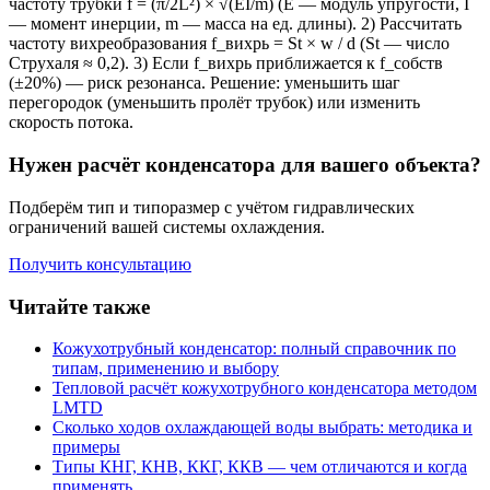
частоту трубки f = (π/2L²) × √(EI/m) (E — модуль упругости, I
— момент инерции, m — масса на ед. длины). 2) Рассчитать
частоту вихреобразования f_вихрь = St × w / d (St — число
Струхаля ≈ 0,2). 3) Если f_вихрь приближается к f_собств
(±20%) — риск резонанса. Решение: уменьшить шаг
перегородок (уменьшить пролёт трубок) или изменить
скорость потока.
Нужен расчёт конденсатора для вашего объекта?
Подберём тип и типоразмер с учётом гидравлических
ограничений вашей системы охлаждения.
Получить консультацию
Читайте также
Кожухотрубный конденсатор: полный справочник по
типам, применению и выбору
Тепловой расчёт кожухотрубного конденсатора методом
LMTD
Сколько ходов охлаждающей воды выбрать: методика и
примеры
Типы КНГ, КНВ, ККГ, ККВ — чем отличаются и когда
применять