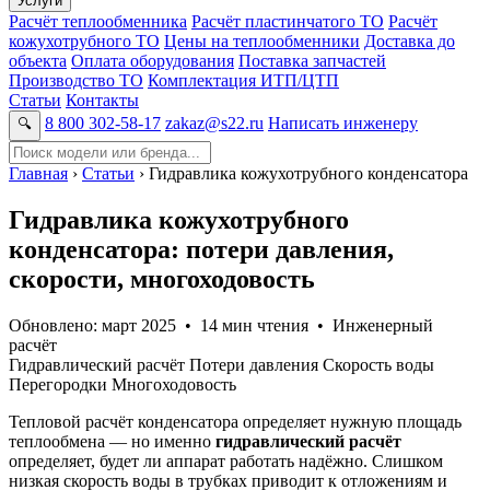
Услуги
Расчёт теплообменника
Расчёт пластинчатого ТО
Расчёт
кожухотрубного ТО
Цены на теплообменники
Доставка до
объекта
Оплата оборудования
Поставка запчастей
Производство ТО
Комплектация ИТП/ЦТП
Статьи
Контакты
8 800 302-58-17
zakaz@s22.ru
Написать инженеру
🔍
Главная
›
Статьи
› Гидравлика кожухотрубного конденсатора
Гидравлика кожухотрубного
конденсатора: потери давления,
скорости, многоходовость
Обновлено: март 2025 • 14 мин чтения • Инженерный
расчёт
Гидравлический расчёт
Потери давления
Скорость воды
Перегородки
Многоходовость
Тепловой расчёт конденсатора определяет нужную площадь
теплообмена — но именно
гидравлический расчёт
определяет, будет ли аппарат работать надёжно. Слишком
низкая скорость воды в трубках приводит к отложениям и