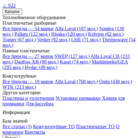
♨
S22
Каталог
Теплообменное оборудование
Пластинчатые разборные
Все бренды — 54 марки
Alfa Laval (187 мод.)
Sondex (130
мод.)
Pallant (122 мод.)
Hisaka (120 мод.)
Kelvion (62 мод.)
Tranter (67 мод.)
Verker (92 мод.)
LHE (71 мод.)
Thermowave (54
мод.)
Паяные пластинчатые
Все бренды — 27 марок
SWEP (127 мод.)
Alfa Laval CB (233
мод.)
Danfoss XB (90 мод.)
Kaori (74 мод.)
Mashimpeks/GEA
(295 мод.)
Hydac (49 мод.)
Кожухотрубные
Все бренды — 19 марок
Alfa Laval (768 мод.)
Onda (438 мод.)
WTK (213 мод.)
Другие категории
Пластины и уплотнения
Установки промывки
Химия для
промывки
Для бассейна
Информация
База знаний
Все статьи (3)
Кожухотрубные ТО
Пластинчатые ТО
О
компании
Контакты