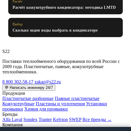
Расчёт
Расчёт кожухотрубного конденсатора: методика LMTD
Выбор
Сколько ходов воды выбрать в конденсаторе
S22
Поставки теплообменного оборудования по всей России с
2009 года. Пластинчатые, паяные, кожухотрубные
теплообменники.
8 800 302-58-17
zakaz@s22.ru
💬 Написать инженеру 24/7
Продукция
Пластинчатые разборные
Паяные пластинчатые
Кожухотрубные
Пластины и уплотнения
Установки
промывки
Химия для промывки
Бренды
Alfa Laval
Sondex
Tranter
Kelvion
SWEP
Все бренды →
Компания
О компании
Статьи
Доставка и оплата
Гарантия
Контакты