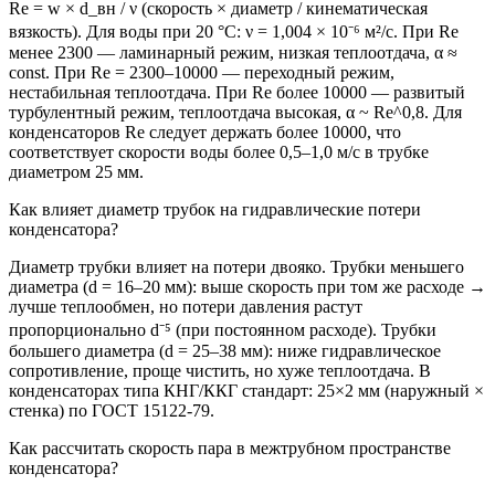
Re = w × d_вн / ν (скорость × диаметр / кинематическая
вязкость). Для воды при 20 °С: ν = 1,004 × 10⁻⁶ м²/с. При Re
менее 2300 — ламинарный режим, низкая теплоотдача, α ≈
const. При Re = 2300–10000 — переходный режим,
нестабильная теплоотдача. При Re более 10000 — развитый
турбулентный режим, теплоотдача высокая, α ~ Re^0,8. Для
конденсаторов Re следует держать более 10000, что
соответствует скорости воды более 0,5–1,0 м/с в трубке
диаметром 25 мм.
Как влияет диаметр трубок на гидравлические потери
конденсатора?
Диаметр трубки влияет на потери двояко. Трубки меньшего
диаметра (d = 16–20 мм): выше скорость при том же расходе →
лучше теплообмен, но потери давления растут
пропорционально d⁻⁵ (при постоянном расходе). Трубки
большего диаметра (d = 25–38 мм): ниже гидравлическое
сопротивление, проще чистить, но хуже теплоотдача. В
конденсаторах типа КНГ/ККГ стандарт: 25×2 мм (наружный ×
стенка) по ГОСТ 15122-79.
Как рассчитать скорость пара в межтрубном пространстве
конденсатора?