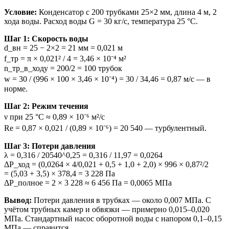
Условие:
Конденсатор с 200 трубками 25×2 мм, длина 4 м, 2
хода воды. Расход воды G = 30 кг/с, температура 25 °С.
Шаг 1: Скорость воды
d_вн = 25 − 2×2 = 21 мм = 0,021 м
f_тр = π × 0,021² / 4 = 3,46 × 10⁻⁴ м²
n_тр_в_ходу = 200/2 = 100 трубок
w = 30 / (996 × 100 × 3,46 × 10⁻⁴) = 30 / 34,46 = 0,87 м/с — в
норме.
Шаг 2: Режим течения
ν при 25 °С ≈ 0,89 × 10⁻⁶ м²/с
Re = 0,87 × 0,021 / (0,89 × 10⁻⁶) = 20 540 — турбулентный.
Шаг 3: Потери давления
λ = 0,316 / 20540^0,25 = 0,316 / 11,97 = 0,0264
ΔP_ход = (0,0264 × 4/0,021 + 0,5 + 1,0 + 2,0) × 996 × 0,87²/2
= (5,03 + 3,5) × 378,4 = 3 228 Па
ΔP_полное = 2 × 3 228 ≈ 6 456 Па = 0,0065 МПа
Вывод:
Потери давления в трубках — около 0,007 МПа. С
учётом трубных камер и обвязки — примерно 0,015–0,020
МПа. Стандартный насос оборотной воды с напором 0,1–0,15
МПа — справится.