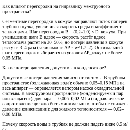
Как влияют перегородки на гидравлику межтрубного
пространства?
Сегментные перегородки в кожухе направляют поток поперёк
трубного пучка, увеличивая скорость среды и коэффициент
теплоотдачи. Шаг перегородок B = (0,2–1,0) × D_кожуха. При
уменьшении шага B вдвое — скорость растёт вдвое,
теплоотдача растёт на 30–50%, но потери давления в кожухе
растут в 3–4 раза (зависимость ΔP ~ w^1,7–2). Оптимальный
шаг перегородок выбирается из условия ΔP_кожух не более
0,05 МПа.
Какие потери давления допустимы в конденсаторе?
Допустимые потери давления зависят от системы. В трубном
пространстве (охлаждающая вода): обычно 0,05–0,15 МПа на
весь аппарат — определяется напором насоса охладительной
системы. В межтрубном пространстве (конденсируемый пар
или хладагент): для пара — 0,005–0,02 МПа (гидравлическое
сопротивление должно быть минимальным, чтобы не снижать
давление конденсации); для жидкого теплоносителя — 0,02–
0,08 МПа.
Почему скорость воды в трубках не должна падать ниже 0,5 м/
с?