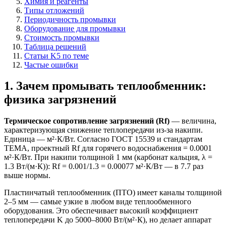
Химия и реагенты
Типы отложений
Периодичность промывки
Оборудование для промывки
Стоимость промывки
Таблица решений
Статьи K5 по теме
Частые ошибки
1. Зачем промывать теплообменник:
физика загрязнений
Термическое сопротивление загрязнений (Rf)
— величина,
характеризующая снижение теплопередачи из-за накипи.
Единица — м²·К/Вт. Согласно ГОСТ 15539 и стандартам
TEMA, проектный Rf для горячего водоснабжения = 0.0001
м²·К/Вт. При накипи толщиной 1 мм (карбонат кальция, λ =
1.3 Вт/(м·К)): Rf = 0.001/1.3 = 0.00077 м²·К/Вт — в 7.7 раз
выше нормы.
Пластинчатый теплообменник (ПТО) имеет каналы толщиной
2–5 мм — самые узкие в любом виде теплообменного
оборудования. Это обеспечивает высокий коэффициент
теплопередачи K до 5000–8000 Вт/(м²·К), но делает аппарат