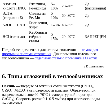
Азотная
Ржавчина,
5–
Да
20–40°C
кислота HNO₃
Fe-оксиды
10%
(пассивация)
ЭДТА
Силикаты,
5–
60–80°C
Да
(тетрилон Б)
Fe, Mn
10%
Биопленки,
NaOH + ПАВ
1–3%
40–55°C
Да
жиры
Карбонаты
5–
HCl (соляная)
(чёрная
20–40°C
ЗАПРЕЩЕ
15%
сталь)
Подробнее о реагентах для систем отопления —
химия для
промывки системы отопления
. Для промывки котельного
теплообменника —
отдельная статья о промывке ТО котла
.
↑ К оглавлению
6. Типы отложений в теплообменниках
Накипь
— твёрдые отложения солей жёсткости (CaCO₃,
CaSO₄, MgCO₃) на поверхности пластин. Образуется при
нагреве воды выше 60–70°C (температурный порог для
CaCO₃). Скорость роста: 0.1–0.5 мм/год при жёсткости воды
4–6 мг-экв/л.