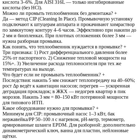
кислота 3–6%. Для AISI 316L — только ингибированные
кислоты (без HCl).
Можно ли промыть теплообменник без демонтажа?
+
Да — метод CIP (Cleaning In Place). Промывочную установку
подключают к штуцерам аппарата и прокачивают химраствор
по замкнутому контуру 4–6 часов. Эффективно при накипи до
2 мм и биопленках. При плотных отложениях более 3 мм —
нужна разборная промывка.
Как понять, что теплообменник нуждается в промывке?
+
Три признака: 1) Рост дифференциального давления более
25% от паспортного. 2) Снижение тепловой мощности на
15%+. 3) Увеличение расхода теплоносителя при тех же
температурах на выходе.
Что будет если не промывать теплообменник?
+
Последствия: накипь 5 мм снижает теплопередачу на 40–60%;
рост Δp ведёт к кавитации насосов; перегрев — ускоренная
деградация прокладок; в ЖКХ — недогрев квартир в пик
морозов. Накипь 3 мм = 80–150 кВт потерянной мощности
для типового ИТП.
Какое оборудование нужно для промывки?
+
Минимум для CIP: промывочный насос 1–3 кВт, бак
нержавейка/PP 50–100 л с нагревом, pH-метр, термометр,
армированные шланги EPDM. Для разборной: дополнительно
динамометрический ключ, ванна для пластин, нейлоновые
щётки.