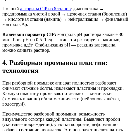
Полный
алгоритм CIP из 6 этапов
: диагностика →
предпромывка чистой водой → щелочная стадия (биопленки)
→ кислотная стадия (накипь) → нейтрализация → финальный
контроль Δp.
Ключевой параметр CIP:
контроль pH раствора каждые 30
мин. Рост pH на 0.5–1 ед. — кислота реагирует с накипью,
промывка идёт. Стабилизация pH — реакция завершена,
можно сливать раствор.
4. Разборная промывка пластин:
технология
При разборной промывке аппарат полностью разбирают:
снимают стяжные болты, извлекают пластины и прокладки.
Каждую пластину промывают отдельно — химически
(замочить в ванне) и/или механически (нейлоновая щётка,
водоструй).
Преимущество разборной промывки: возможность
визуального осмотра каждой пластины. Выявляют пробои
(сквозные повреждения), участки коррозии, деформацию
гофров, состояние прокладок. Это позволяет предотвратить