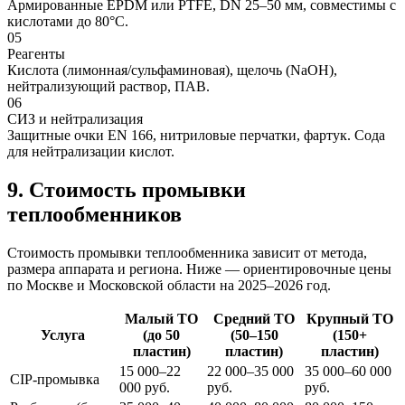
Армированные EPDM или PTFE, DN 25–50 мм, совместимы с
кислотами до 80°C.
05
Реагенты
Кислота (лимонная/сульфаминовая), щелочь (NaOH),
нейтрализующий раствор, ПАВ.
06
СИЗ и нейтрализация
Защитные очки EN 166, нитриловые перчатки, фартук. Сода
для нейтрализации кислот.
9. Стоимость промывки
теплообменников
Стоимость промывки теплообменника зависит от метода,
размера аппарата и региона. Ниже — ориентировочные цены
по Москве и Московской области на 2025–2026 год.
Малый ТО
Средний ТО
Крупный ТО
Услуга
(до 50
(50–150
(150+
пластин)
пластин)
пластин)
15 000–22
22 000–35 000
35 000–60 000
CIP-промывка
000 руб.
руб.
руб.