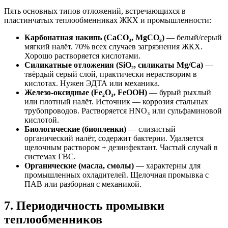
Пять основных типов отложений, встречающихся в
пластинчатых теплообменниках ЖКХ и промышленности:
Карбонатная накипь (CaCO₃, MgCO₃)
— белый/серый
мягкий налёт. 70% всех случаев загрязнения ЖКХ.
Хорошо растворяется кислотами.
Силикатные отложения (SiO₂, силикаты Mg/Ca)
—
твёрдый серый слой, практически нерастворим в
кислотах. Нужен ЭДТА или механика.
Железо-оксидные (Fe₂O₃, FeOOH)
— бурый рыхлый
или плотный налёт. Источник — коррозия стальных
трубопроводов. Растворяется HNO₃ или сульфаминовой
кислотой.
Биологические (биопленки)
— слизистый
органический налёт, содержит бактерии. Удаляется
щелочным раствором + дезинфектант. Частый случай в
системах ГВС.
Органические (масла, смолы)
— характерны для
промышленных охладителей. Щелочная промывка с
ПАВ или разборная с механикой.
7. Периодичность промывки
теплообменников