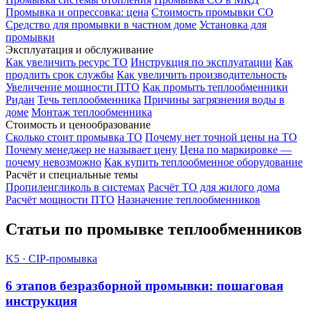
Промывка и опрессовка: цена
Стоимость промывки СО
Средство для промывки в частном доме
Установка для
промывки
Эксплуатация и обслуживание
Как увеличить ресурс ТО
Инструкция по эксплуатации
Как
продлить срок службы
Как увеличить производительность
Увеличение мощности ПТО
Как промыть теплообменники
Ридан
Течь теплообменника
Причины загрязнения воды в
доме
Монтаж теплообменника
Стоимость и ценообразование
Сколько стоит промывка ТО
Почему нет точной цены на ТО
Почему менеджер не называет цену
Цена по маркировке —
почему невозможно
Как купить теплообменное оборудование
Расчёт и специальные темы
Пропиленгликоль в системах
Расчёт ТО для жилого дома
Расчёт мощности ПТО
Назначение теплообменников
Статьи по промывке теплообменников
K5 · CIP-промывка
6 этапов безразборной промывки: пошаговая
инструкция