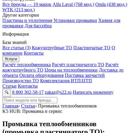
Все бренды — 19 марок
Alfa Laval (768 мод.)
Onda (438 мод.)
WTK (213 мод.)
Другие категории
Пластины и уплотнения
Установки промывки
Химия для
промывки
Для бассейна
Информация
База знаний
Все статьи (3)
Кожухотрубные ТО
Пластинчатые ТО
О
компании
Контакты
Услуги
Расчёт теплообменника
Расчёт пластинчатого ТО
Расчёт
кожухотрубного ТО
Цены на теплообменники
Доставка до
объекта
Оплата оборудования
Поставка запчастей
Производство ТО
Комплектация ИТП/ЦТП
Статьи
Контакты
8 800 302-58-17
zakaz@s22.ru
Написать инженеру
🔍
Главная
›
Статьи
›
Промывка теплообменников
K5 HUB: Промывка и сервис
Промывка теплообменников
(промывка пластинчатого ТО):