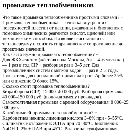
промывке теплообменников
Что такое промывка теплообменника простыми словами?
+
Промывка теплообменника — очистка внутренних
поверхностей пластин от накипи, ржавчины и биопленок с
помощью химических реагентов (кислот, щелочей) или
механическим способом. Позволяет восстановить
теплопередачу и снизить гидравлическое сопротивление до
проектных значений.
Как часто нужно промывать теплообменник?
+
Для ЖКХ-систем (жёсткая вода Москвы, Δж = 4–6 мг-экв/л)
— 1 раз в год CIP + разборная раз в 3–5 лет. Для
промышленных систем с мягкой водой — раз в 2–3 года.
Показатель для внеплановой промывки: рост Δp более 25%
или снижение Q более 15%.
Сколько стоит промывка теплообменника?
+
Безразборная (CIP): 15 000–40 000 руб. Разборная промывка:
40 000–150 000 руб. (включая замену прокладок).
Самостоятельная промывка с арендой оборудования: 8 000–25
000 руб.
Какой химией промывают теплообменники?
+
Карбонатная накипь: лимонная кислота 3–8% при 45–55°C.
Силикатные отложения: ЭДТА при 70–80°C. Биопленки:
NaOH 1–2% + ПАВ при 45°C. Ржавчина: сульфаминовая