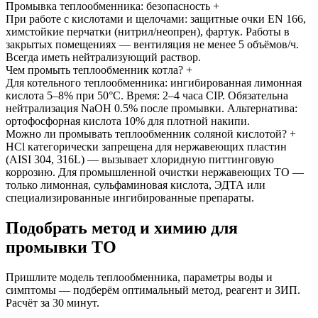
Промывка теплообменника: безопасность
+
При работе с кислотами и щелочами: защитные очки EN 166,
химстойкие перчатки (нитрил/неопрен), фартук. Работы в
закрытых помещениях — вентиляция не менее 5 объёмов/ч.
Всегда иметь нейтрализующий раствор.
Чем промыть теплообменник котла?
+
Для котельного теплообменника: ингибированная лимонная
кислота 5–8% при 50°C. Время: 2–4 часа CIP. Обязательна
нейтрализация NaOH 0.5% после промывки. Альтернатива:
ортофосфорная кислота 10% для плотной накипи.
Можно ли промывать теплообменник соляной кислотой?
+
HCl категорически запрещена для нержавеющих пластин
(AISI 304, 316L) — вызывает хлоридную питтинговую
коррозию. Для промышленной очистки нержавеющих ТО —
только лимонная, сульфаминовая кислота, ЭДТА или
специализированные ингибированные препараты.
Подобрать метод и химию для
промывки ТО
Пришлите модель теплообменника, параметры воды и
симптомы — подберём оптимальный метод, реагент и ЗИП.
Расчёт за 30 минут.