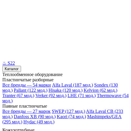
♨
S22
Каталог
Теплообменное оборудование
Пластинчатые разборные
Все бренды — 54 марки
Alfa Laval (187 мод.)
Sondex (130
мод.)
Pallant (122 мод.)
Hisaka (120 мод.)
Kelvion (62 мод.)
Tranter (67 мод.)
Verker (92 мод.)
LHE (71 мод.)
Thermowave (54
мод.)
Паяные пластинчатые
Все бренды — 27 марок
SWEP (127 мод.)
Alfa Laval CB (233
мод.)
Danfoss XB (90 мод.)
Kaori (74 мод.)
Mashimpeks/GEA
(295 мод.)
Hydac (49 мод.)
Кожухотрубные