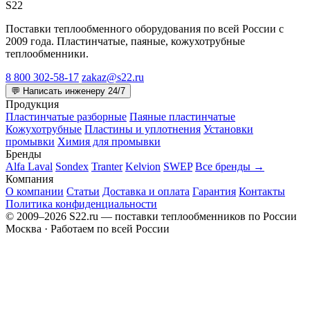
S22
Поставки теплообменного оборудования по всей России с
2009 года. Пластинчатые, паяные, кожухотрубные
теплообменники.
8 800 302-58-17
zakaz@s22.ru
💬 Написать инженеру 24/7
Продукция
Пластинчатые разборные
Паяные пластинчатые
Кожухотрубные
Пластины и уплотнения
Установки
промывки
Химия для промывки
Бренды
Alfa Laval
Sondex
Tranter
Kelvion
SWEP
Все бренды →
Компания
О компании
Статьи
Доставка и оплата
Гарантия
Контакты
Политика конфиденциальности
© 2009–2026 S22.ru — поставки теплообменников по России
Москва · Работаем по всей России