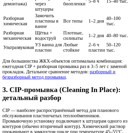
5–8 ч
15–40 тыс.
демонтажа)
через
биопленки
штуцеры
Замочить
Разборная
40–100
пластины в
Все типы
1–2 дня
химическая
тыс.
ванне
Разборная
Щётка +
Плотные,
1–2 дня
40–80 тыс.
механическая
водоструй
силикаты
УЗ ванна для
Любые
2–6 ч
50–120
Ультразвуковая
пластин
стойкие
пластин
тыс.
Для большинства ЖКХ-объектов оптимальна комбинация:
ежегодная CIP + разборная промывка раз в 3–5 лет с заменой
прокладок. Детальное сравнение методов:
разборный и
безразборный метод промывки
.
3. CIP-промывка (Cleaning In Place):
детальный разбор
CIP — наиболее распространённый метод для планового
обслуживания пластинчатых теплообменников.
Промывочную установку подключают к штуцерам одного из
контуров (обычно вторичный контур). Химический раствор
прокачивают в замкнутом цикле при температуре 45–55°C.