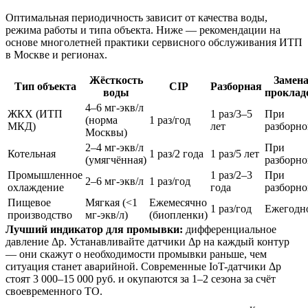
Оптимальная периодичность зависит от качества воды,
режима работы и типа объекта. Ниже — рекомендации на
основе многолетней практики сервисного обслуживания ИТП
в Москве и регионах.
Жёсткость
Замен
Тип объекта
CIP
Разборная
воды
проклад
4–6 мг-экв/л
ЖКХ (ИТП
1 раз/3–5
При
(норма
1 раз/год
МКД)
лет
разборн
Москвы)
2–4 мг-экв/л
При
Котельная
1 раз/2 года
1 раз/5 лет
(умягчённая)
разборн
Промышленное
1 раз/2–3
При
2–6 мг-экв/л
1 раз/год
охлаждение
года
разборн
Пищевое
Мягкая (<1
Ежемесячно
1 раз/год
Ежегодн
производство
мг-экв/л)
(биопленки)
Лучший индикатор для промывки:
дифференциальное
давление Δp. Устанавливайте датчики Δp на каждый контур
— они скажут о необходимости промывки раньше, чем
ситуация станет аварийной. Современные IoT-датчики Δp
стоят 3 000–15 000 руб. и окупаются за 1–2 сезона за счёт
своевременного ТО.