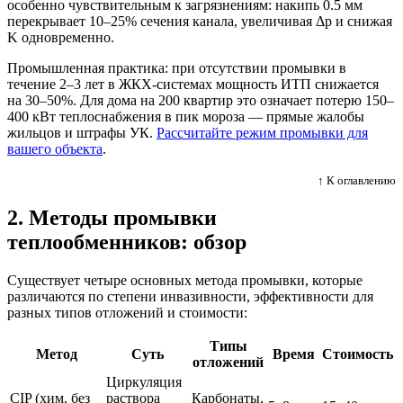
особенно чувствительным к загрязнениям: накипь 0.5 мм
перекрывает 10–25% сечения канала, увеличивая Δp и снижая
K одновременно.
Промышленная практика: при отсутствии промывки в
течение 2–3 лет в ЖКХ-системах мощность ИТП снижается
на 30–50%. Для дома на 200 квартир это означает потерю 150–
400 кВт теплоснабжения в пик мороза — прямые жалобы
жильцов и штрафы УК.
Рассчитайте режим промывки для
вашего объекта
.
↑ К оглавлению
2. Методы промывки
теплообменников: обзор
Существует четыре основных метода промывки, которые
различаются по степени инвазивности, эффективности для
разных типов отложений и стоимости:
Типы
Метод
Суть
Время
Стоимость
отложений
Циркуляция
CIP (хим. без
раствора
Карбонаты,