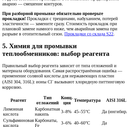
аварию — смешение контуров.
При разборной промывке обязательно проверьте
прокладки!
Прокладки с трещинами, набуханием, потерей
эластичности — замените сразу. Стоимость прокладок при
плановой замене намного ниже, чем аварийная замена при
разрыве в отопительный сезон.
Прокладки со склада S22
.
5. Химия для промывки
теплообменников: выбор реагента
Правильный выбор реагента зависит от типа отложений и
материала оборудования. Самая распространённая ошибка —
применение соляной кислоты для нержавеющих пластин
(AISI 304, 316L): ионы Cl⁻ вызывают хлоридную питтинговую
коррозию.
Тип
Конц-
Реагент
Температура
AISI 316L
отложений
ция
Лимонная
Карбонатная
3–8%
45–55°C
Да (ингибир.
кислота
накипь
Сульфаминовая
Карбонаты,
3–6%
40–60°C
Да
кислота
Fe