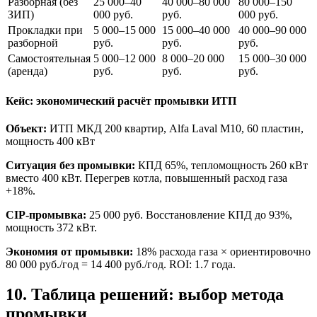
Разборная (без
25 000–40
40 000–80 000
80 000–150
ЗИП)
000 руб.
руб.
000 руб.
Прокладки при
5 000–15 000
15 000–40 000
40 000–90 000
разборной
руб.
руб.
руб.
Самостоятельная
5 000–12 000
8 000–20 000
15 000–30 000
(аренда)
руб.
руб.
руб.
Кейс: экономический расчёт промывки ИТП
Объект:
ИТП МКД 200 квартир, Alfa Laval M10, 60 пластин,
мощность 400 кВт
Ситуация без промывки:
КПД 65%, тепломощность 260 кВт
вместо 400 кВт. Перегрев котла, повышенный расход газа
+18%.
CIP-промывка:
25 000 руб. Восстановление КПД до 93%,
мощность 372 кВт.
Экономия от промывки:
18% расхода газа × ориентировочно
80 000 руб./год = 14 400 руб./год. ROI: 1.7 года.
10. Таблица решений: выбор метода
промывки