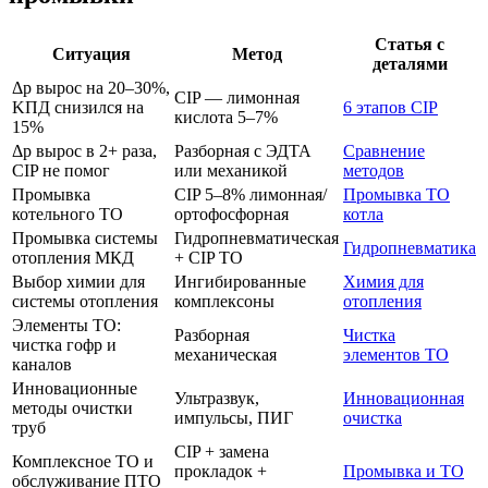
Статья с
Ситуация
Метод
деталями
Δp вырос на 20–30%,
CIP — лимонная
KПД снизился на
6 этапов CIP
кислота 5–7%
15%
Δp вырос в 2+ раза,
Разборная с ЭДТА
Сравнение
CIP не помог
или механикой
методов
Промывка
CIP 5–8% лимонная/
Промывка ТО
котельного ТО
ортофосфорная
котла
Промывка системы
Гидропневматическая
Гидропневматика
отопления МКД
+ CIP ТО
Выбор химии для
Ингибированные
Химия для
системы отопления
комплексоны
отопления
Элементы ТО:
Разборная
Чистка
чистка гофр и
механическая
элементов ТО
каналов
Инновационные
Ультразвук,
Инновационная
методы очистки
импульсы, ПИГ
очистка
труб
CIP + замена
Комплексное ТО и
прокладок +
Промывка и ТО
обслуживание ПТО